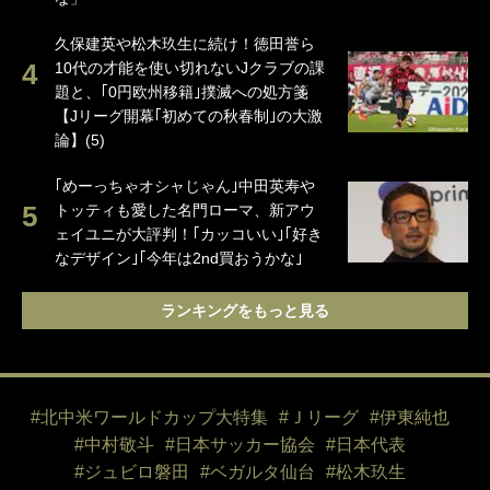
久保建英や松木玖生に続け！徳田誉ら
10代の才能を使い切れないJクラブの課
題と、｢0円欧州移籍｣撲滅への処方箋
【Jリーグ開幕｢初めての秋春制｣の大激
論】(5)
｢めーっちゃオシャじゃん｣中田英寿や
トッティも愛した名門ローマ、新アウ
ェイユニが大評判！｢カッコいい｣｢好き
なデザイン｣｢今年は2nd買おうかな｣
ランキングをもっと見る
#北中米ワールドカップ大特集
#Ｊリーグ
#伊東純也
#中村敬斗
#日本サッカー協会
#日本代表
#ジュビロ磐田
#ベガルタ仙台
#松木玖生