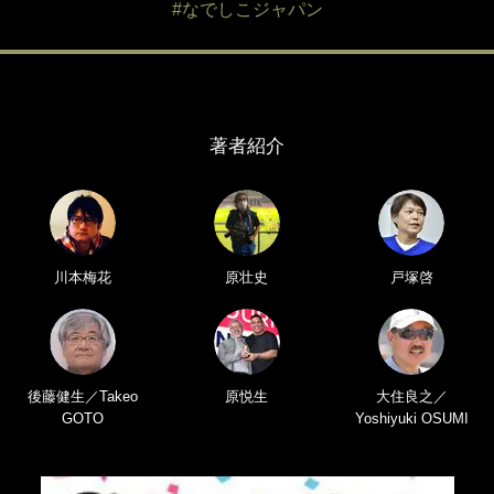
#なでしこジャパン
著者紹介
川本梅花
原壮史
戸塚啓
後藤健生／Takeo
原悦生
大住良之／
GOTO
Yoshiyuki OSUMI