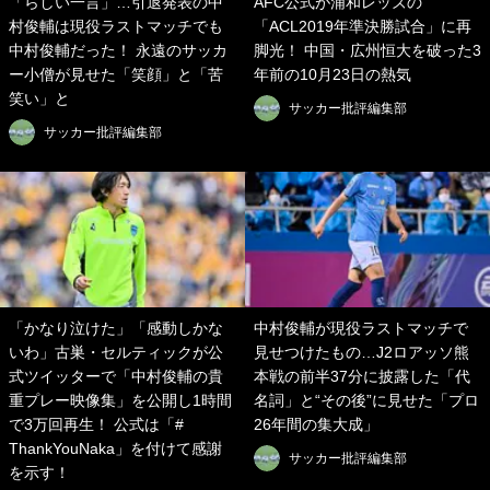
「らしい一言」…引退発表の中
AFC公式が浦和レッズの
村俊輔は現役ラストマッチでも
「ACL2019年準決勝試合」に再
中村俊輔だった！ 永遠のサッカ
脚光！ 中国・広州恒大を破った3
ー小僧が見せた「笑顔」と「苦
年前の10月23日の熱気
笑い」と
サッカー批評編集部
サッカー批評編集部
「かなり泣けた」「感動しかな
中村俊輔が現役ラストマッチで
いわ」古巣・セルティックが公
見せつけたもの…J2ロアッソ熊
式ツイッターで「中村俊輔の貴
本戦の前半37分に披露した「代
重プレー映像集」を公開し1時間
名詞」と“その後”に見せた「プロ
で3万回再生！ 公式は「#
26年間の集大成」
ThankYouNaka」を付けて感謝
サッカー批評編集部
を示す！