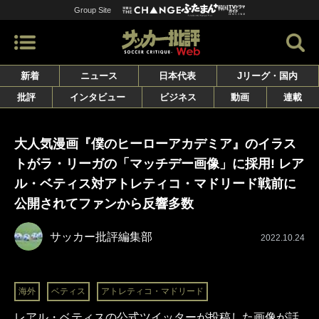
Group Site
新着
ニュース
日本代表
Jリーグ・国内
批評
インタビュー
ビジネス
動画
連載
大人気漫画『僕のヒーローアカデミア』のイラス
トがラ・リーガの「マッチデー画像」に採用! レア
ル・ベティス対アトレティコ・マドリード戦前に
公開されてファンから反響多数
サッカー批評編集部
2022.10.24
海外
ベティス
アトレティコ・マドリード
レアル・ベティスの公式ツイッターが投稿した画像が話