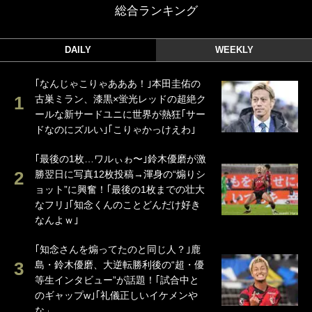
総合ランキング
DAILY
WEEKLY
｢なんじゃこりゃあああ！｣本田圭佑の
古巣ミラン、漆黒×蛍光レッドの超絶ク
ールな新サードユニに世界が熱狂｢サー
ドなのにズルい｣｢こりゃかっけえわ｣
｢最後の1枚…ワルぃゎ〜｣鈴木優磨が激
勝翌日に写真12枚投稿→渾身の“煽りシ
ョット”に興奮！｢最後の1枚までの壮大
なフリ｣｢知念くんのことどんだけ好き
なんよｗ｣
｢知念さんを煽ってたのと同じ人？｣鹿
島・鈴木優磨、大逆転勝利後の“超・優
等生インタビュー”が話題！｢試合中と
のギャップw｣｢礼儀正しいイケメンや
な」