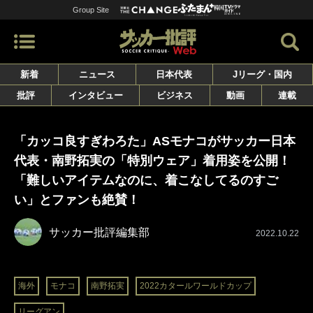
Group Site
新着
ニュース
日本代表
Jリーグ・国内
批評
インタビュー
ビジネス
動画
連載
「カッコ良すぎわろた」ASモナコがサッカー日本
代表・南野拓実の「特別ウェア」着用姿を公開！
「難しいアイテムなのに、着こなしてるのすご
い」とファンも絶賛！
サッカー批評編集部
2022.10.22
海外
モナコ
南野拓実
2022カタールワールドカップ
リーグアン