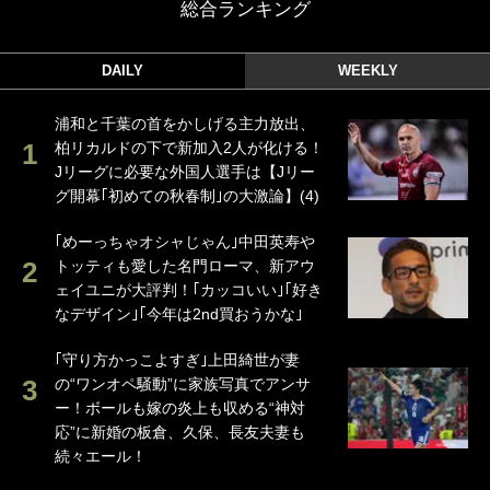
総合ランキング
DAILY
WEEKLY
浦和と千葉の首をかしげる主力放出、
柏リカルドの下で新加入2人が化ける！
Jリーグに必要な外国人選手は【Jリー
グ開幕｢初めての秋春制｣の大激論】(4)
｢めーっちゃオシャじゃん｣中田英寿や
トッティも愛した名門ローマ、新アウ
ェイユニが大評判！｢カッコいい｣｢好き
なデザイン｣｢今年は2nd買おうかな｣
｢守り方かっこよすぎ｣上田綺世が妻
の“ワンオペ騒動”に家族写真でアンサ
ー！ボールも嫁の炎上も収める“神対
応”に新婚の板倉、久保、長友夫妻も
続々エール！