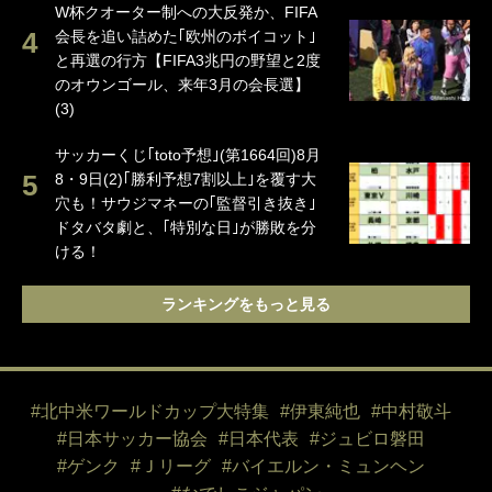
W杯クオーター制への大反発か、FIFA
会長を追い詰めた｢欧州のボイコット｣
と再選の行方【FIFA3兆円の野望と2度
のオウンゴール、来年3月の会長選】
(3)
サッカーくじ｢toto予想｣(第1664回)8月
8・9日(2)｢勝利予想7割以上｣を覆す大
穴も！サウジマネーの｢監督引き抜き｣
ドタバタ劇と、｢特別な日｣が勝敗を分
ける！
ランキングをもっと見る
#北中米ワールドカップ大特集
#伊東純也
#中村敬斗
#日本サッカー協会
#日本代表
#ジュビロ磐田
#ゲンク
#Ｊリーグ
#バイエルン・ミュンヘン