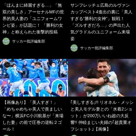
「ほんまに綺麗すぎる…」「無
サンフレッチェ広島のルヴァン
双の美しさ」アーセナルMFの世
カップベスト4進出の裏に「美人
界的美人妻の「ユニフォームワ
すぎる“勝利の女神”」観戦！
ンピ姿」が話題に！ 「勝利の女
「ズルすぎだろ…」の声出た人
神」と称えられた衝撃的投稿
気グラドルのユニフォーム来場
姿
サッカー批評編集部
サッカー批評編集部
【画像あり】「美人すぎ！」
｢美しすぎる｣!! リオネル・メッシ
「めちゃめちゃ美人で羨ましい
と美人モデル妻との「水着2ショ
な〜」横浜FC小川航基が「来場
ット」が200万いいね超の大反
した妻」の前で圧巻の逆転２ゴ
響!! 仲睦まじい夫婦の｢超貴重オ
ール！
フショット｣【画像】