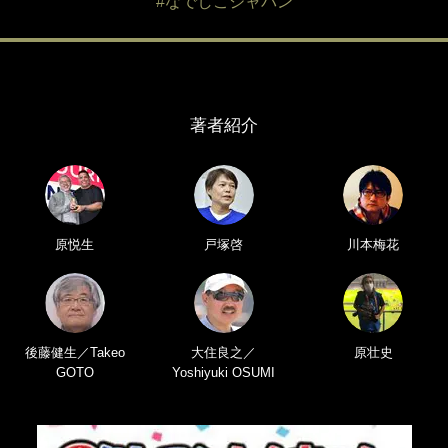
#なでしこジャパン
著者紹介
原悦生
戸塚啓
川本梅花
後藤健生／Takeo
大住良之／
原壮史
GOTO
Yoshiyuki OSUMI