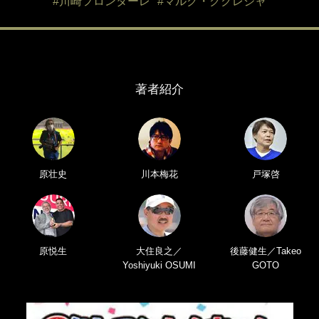
#川崎フロンターレ
#マルク・ククレジャ
著者紹介
原壮史
川本梅花
戸塚啓
原悦生
大住良之／
後藤健生／Takeo
Yoshiyuki OSUMI
GOTO