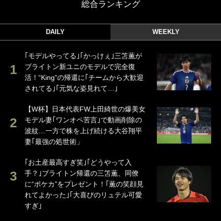
総合ランキング
DAILY
WEEKLY
｢モデルやってる｣｢かっけぇ｣三笘薫が
ブライトン新ユニのモデルで完全復
活！“King”の帰還に｢チームから大歓迎
されてる｣｢元気な姿見れて…｣
【W杯】日本代表FW上田綺世の爆美女
モデル妻｢ワンオペ苦言｣で動画削除の
波紋…一方で株を上げ続ける大谷翔平
妻｢最強の処世術」
｢お土産最高すぎ笑｣｢どうやって入
手？｣ブライトン帰還の三笘薫、同僚
に“ポケカ”をプレゼント！｢薫の笑顔見
れてよかった｣｢大喜びのリュテル可愛
すぎ｣