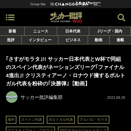
Group Site
新着
ニュース
日本代表
Jリーグ・国内
批評
インタビュー
ビジネス
動画
連載
｢さすがモラタ｣!! サッカー日本代表とW杯で同組
のスペイン代表がネーションズリーグ｢ファイナル
4進出｣! クリスティアーノ・ロナウド擁するポルト
ガル代表を粉砕の｢決勝弾｣【動画】
サッカー批評編集部
2022.09.28
海外
スペイン代表
ポルトガル代表
アルバロ・モラタ
クリスティアーノ・ロナウド
2022カタールワールドカップ