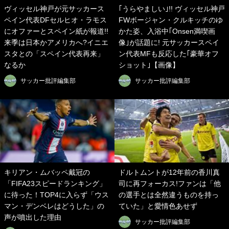
ヴィッセル神戸が元サッカース
｢うらやましい｣!! ヴィッセル神戸
ペイン代表DFセルヒオ・ラモス
FWボージャン・クルキッチのゆ
にオファーとスペイン紙が報道!!
かた姿、入浴中｢Onsen満喫画
来季は日本かアメリカへ?イニエ
像｣が話題に! 元サッカースペイ
スタとの「スペイン代表再来」
ン代表MFも反応した｢豪華オフ
なるか
ショット｣【画像】
サッカー批評編集部
サッカー批評編集部
キリアン・ムバッペ戴冠の
ドルトムントが12年前の香川真
「FIFA23スピードランキング」
司に再フォーカス!ファンは「他
に待った！TOP4に入らず「ウス
の選手とは全然違うものを持っ
マン・デンベレはどうした」の
ていた」と愛情色あせず
声が噴出した理由
サッカー批評編集部