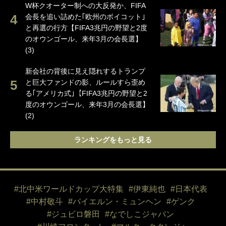
W杯クオーター制への大反発か、FIFA
会長を追い詰めた｢欧州のボイコット｣
と再選の行方【FIFA3兆円の野望と2度
のオウンゴール、来年3月の会長選】
(3)
新会社の背後に見え隠れするトランプ
と巨大ファンドの影、ルールすら歪め
る｢アメリカ式｣【FIFA3兆円の野望と2
度のオウンゴール、来年3月の会長選】
(2)
ランキングをもっと見る
#北中米ワールドカップ大特集
#伊東純也
#日本代表
#中村敬斗
#バイエルン・ミュンヘン
#ゲンク
#ジュビロ磐田
#なでしこジャパン