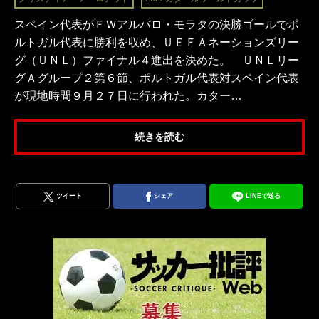
スペイン代表がＦＷアルバロ・モラタの決勝ゴールでポ
ルトガル代表に勝利を収め、ＵＥＦＡネーションズリー
グ（ＵＮＬ）ファイナル４進出を決めた。 ＵＮＬリー
グＡグループ２第６節、ポルトガル代表対スペイン代表
が現地時間９月２７日に行われた。カター…
続きを読む
ツイート
シェア
LINEで送る