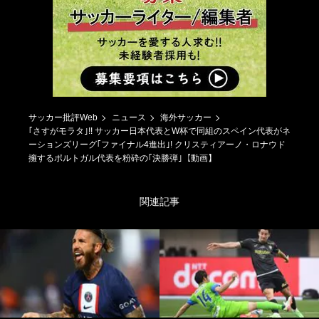
サッカー批評Web
ニュース
海外サッカー
｢さすがモラタ｣!! サッカー日本代表とW杯で同組のスペイン代表がネ
ーションズリーグ｢ファイナル4進出｣! クリスティアーノ・ロナウド
擁するポルトガル代表を粉砕の｢決勝弾｣【動画】
関連記事