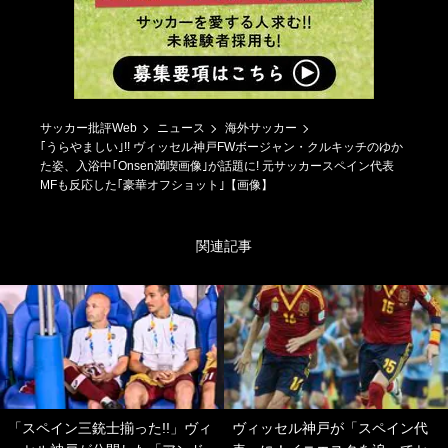
サッカー批評Web
ニュース
海外サッカー
｢うらやましい｣!! ヴィッセル神戸FWボージャン・クルキッチのゆか
た姿、入浴中｢Onsen満喫画像｣が話題に! 元サッカースペイン代表
MFも反応した｢豪華オフショット｣【画像】
関連記事
「スペイン三銃士揃った!!」ヴィ
ヴィッセル神戸が「スペイン代