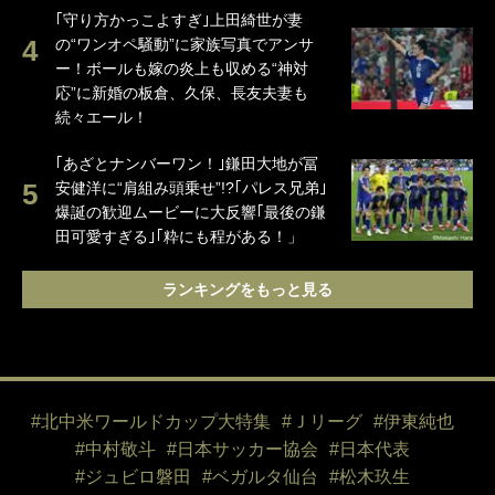
｢守り方かっこよすぎ｣上田綺世が妻
の“ワンオペ騒動”に家族写真でアンサ
ー！ボールも嫁の炎上も収める“神対
応”に新婚の板倉、久保、長友夫妻も
続々エール！
｢あざとナンバーワン！｣鎌田大地が冨
安健洋に“肩組み頭乗せ”!?｢パレス兄弟｣
爆誕の歓迎ムービーに大反響｢最後の鎌
田可愛すぎる｣｢粋にも程がある！」
ランキングをもっと見る
#北中米ワールドカップ大特集
#Ｊリーグ
#伊東純也
#中村敬斗
#日本サッカー協会
#日本代表
#ジュビロ磐田
#ベガルタ仙台
#松木玖生