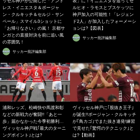
ッセル神戸が公開した「アンド
表」に！イニエスタを追ってセ
レス・イニエスタ＆ボージャ
ルヒオ・ラモスとブスケッツに
ン・クルキッチ＆セルジ・サン
神戸加入の可能性！「レジェン
ペール」スマイル3ショットに
ド2人」が加入したフォーメーシ
「お帰りなさい」の嵐！ 京都サ
ョンは?【図表】
ンガとの直接対決を前に追い風
サッカー批評編集部
の雰囲気！
サッカー批評編集部
浦和レッズ、松崎快や馬渡和彰
ヴィッセル神戸に｢股抜き王子｣
などの新戦力が奮闘!!「あと一
が誕生!!ボージャン・クルキッチ
歩」届かなかった今季初勝利…
が｢鳥カゴ｣でまた抜き連発!練習
ヴィッセル神戸戦｢最大のターニ
で見せた｢驚愕のテクニック｣と
ングポイント｣とは?
は?【動画】