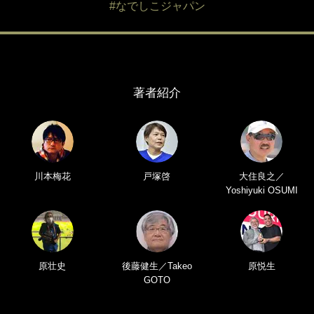
#なでしこジャパン
著者紹介
川本梅花
戸塚啓
大住良之／
Yoshiyuki OSUMI
原壮史
後藤健生／Takeo
原悦生
GOTO