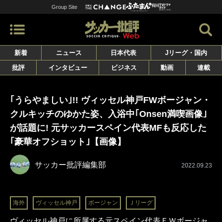
Group Site
新着
ニュース
日本代表
Jリーグ・国内
批評
インタビュー
ビジネス
動画
連載
｢うらやましい｣!! ヴィッセル神戸FWボージャン・
クルキッチのゆかた姿、入浴中｢Onsen満喫画像｣
が話題に! 元サッカースペイン代表MFも反応した
｢豪華オフショット｣【画像】
サッカー批評編集部
2022.09.23
海外
ヴィッセル神戸
ボージャン
Ｊリーグ
ヴィッセル神戸に所属する元スペイン代表ＦＷボージャ