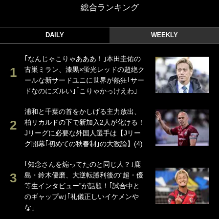
総合ランキング
DAILY
WEEKLY
｢なんじゃこりゃあああ！｣本田圭佑の
古巣ミラン、漆黒×蛍光レッドの超絶ク
ールな新サードユニに世界が熱狂｢サー
ドなのにズルい｣｢こりゃかっけえわ｣
浦和と千葉の首をかしげる主力放出、
柏リカルドの下で新加入2人が化ける！
Jリーグに必要な外国人選手は【Jリー
グ開幕｢初めての秋春制｣の大激論】(4)
｢知念さんを煽ってたのと同じ人？｣鹿
島・鈴木優磨、大逆転勝利後の“超・優
等生インタビュー”が話題！｢試合中と
のギャップw｣｢礼儀正しいイケメンや
な」