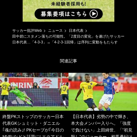
サッカー批評Web
ニュース
日本代表
田中碧にスタメン落ちの可能性。「2度目の変化」を遂げたサッカー
日本代表…「4-3-3」→「4-2-3-1回帰」は序列に変動をもたらす
関連記事
終盤PKストップのサッカー日本
【日本代表】劣勢の中で輝き、
代表GKシュミット・ダニエル
本大会メンバー入りへ。「強度
｢魂の読み｣! PKセーブが｢今日の
で負けない」上田綺世、「”初見
MVP｣などと話題に! エクアドル
殺し”のジョーカー」相馬勇紀は