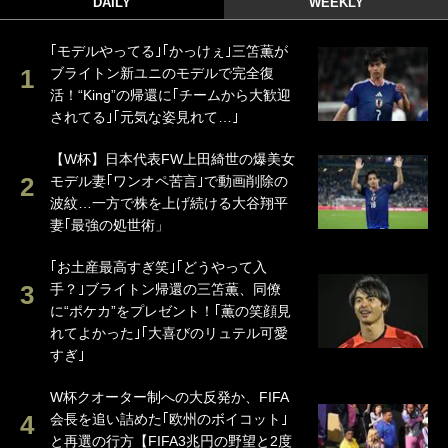
DAILY
WEEKLY
｢モデルやってる｣｢かっけぇ｣三笘薫が
ブライトン新ユニのモデルで完全復
活！“King”の帰還に｢チームから大歓迎
されてる｣｢元気な姿見れて…｣
【W杯】日本代表FW上田綺世の爆美女
モデル妻｢ワンオペ苦言｣で動画削除の
波紋…一方で株を上げ続ける大谷翔平
妻｢最強の処世術」
｢お土産最高すぎ笑｣｢どうやって入
手？｣ブライトン帰還の三笘薫、同僚
に“ポケカ”をプレゼント！｢薫の笑顔見
れてよかった｣｢大喜びのリュテル可愛
すぎ｣
W杯クオーター制への大反発か、FIFA
会長を追い詰めた｢欧州のボイコット｣
と再選の行方【FIFA3兆円の野望と2度