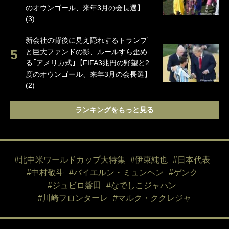
のオウンゴール、来年3月の会長選】
(3)
新会社の背後に見え隠れするトランプ
と巨大ファンドの影、ルールすら歪め
る｢アメリカ式｣【FIFA3兆円の野望と2
度のオウンゴール、来年3月の会長選】
(2)
ランキングをもっと見る
#北中米ワールドカップ大特集
#伊東純也
#日本代表
#中村敬斗
#バイエルン・ミュンヘン
#ゲンク
#ジュビロ磐田
#なでしこジャパン
#川崎フロンターレ
#マルク・ククレジャ