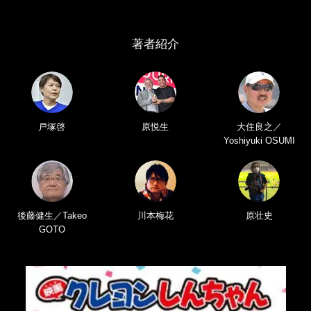
著者紹介
戸塚啓
原悦生
大住良之／
Yoshiyuki OSUMI
後藤健生／Takeo
川本梅花
原壮史
GOTO