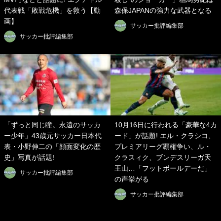
代表戦「敗戦危機」を救う【動
森保JAPANの強力な武器となる
画】
サッカー批評編集部
サッカー批評編集部
「ずっと同じ瞳。永遠のサッカ
10月16日に行われる「豪華な4カ
ー少年」43歳元サッカー日本代
ード」が話題! エル・クラシコ、
表・小野伸二の「顔面変化の歴
プレミアリーグ覇権争い、ル・
史」写真が話題!
クラスィク、ブンデスリーガ天
王山…「フットボールデーだ」
サッカー批評編集部
の声挙がる
サッカー批評編集部