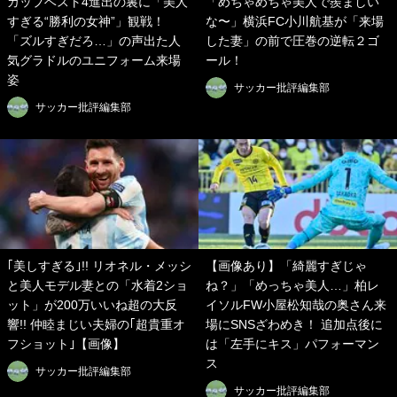
カップベスト4進出の裏に「美人
「めちゃめちゃ美人で羨ましい
すぎる“勝利の女神”」観戦！
な〜」横浜FC小川航基が「来場
「ズルすぎだろ…」の声出た人
した妻」の前で圧巻の逆転２ゴ
気グラドルのユニフォーム来場
ール！
姿
サッカー批評編集部
サッカー批評編集部
｢美しすぎる｣!! リオネル・メッシ
【画像あり】「綺麗すぎじゃ
と美人モデル妻との「水着2ショ
ね？」「めっちゃ美人…」柏レ
ット」が200万いいね超の大反
イソルFW小屋松知哉の奥さん来
響!! 仲睦まじい夫婦の｢超貴重オ
場にSNSざわめき！ 追加点後に
フショット｣【画像】
は「左手にキス」パフォーマン
ス
サッカー批評編集部
サッカー批評編集部