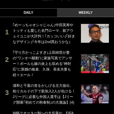
DAILY
WEEKLY
｢めーっちゃオシャじゃん｣中田英寿や
トッティも愛した名門ローマ、新アウ
ェイユニが大評判！｢カッコいい｣｢好き
なデザイン｣｢今年は2nd買おうかな｣
｢守り方かっこよすぎ｣上田綺世が妻
の“ワンオペ騒動”に家族写真でアンサ
ー！ボールも嫁の炎上も収める“神対
応”に新婚の板倉、久保、長友夫妻も
続々エール！
浦和と千葉の首をかしげる主力放出、
柏リカルドの下で新加入2人が化ける！
Jリーグに必要な外国人選手は【Jリー
グ開幕｢初めての秋春制｣の大激論】(4)
W杯クオーター制への大反発か、FIFA