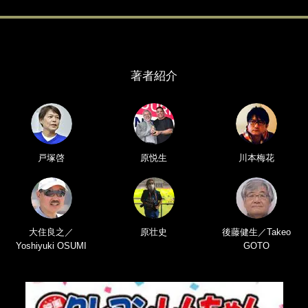
著者紹介
戸塚啓
原悦生
川本梅花
大住良之／
原壮史
後藤健生／Takeo
Yoshiyuki OSUMI
GOTO