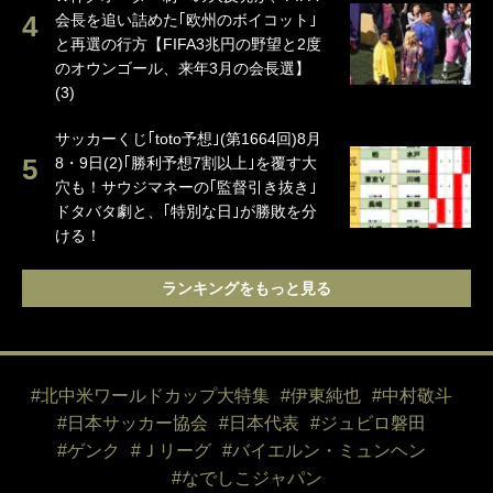
会長を追い詰めた｢欧州のボイコット｣
と再選の行方【FIFA3兆円の野望と2度
のオウンゴール、来年3月の会長選】
(3)
サッカーくじ｢toto予想｣(第1664回)8月
8・9日(2)｢勝利予想7割以上｣を覆す大
穴も！サウジマネーの｢監督引き抜き｣
ドタバタ劇と、｢特別な日｣が勝敗を分
ける！
ランキングをもっと見る
#北中米ワールドカップ大特集
#伊東純也
#中村敬斗
#日本サッカー協会
#日本代表
#ジュビロ磐田
#ゲンク
#Ｊリーグ
#バイエルン・ミュンヘン
#なでしこジャパン