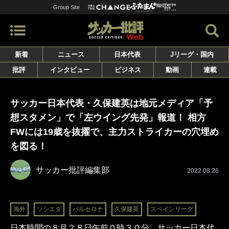
Group Site
新着
ニュース
日本代表
Jリーグ・国内
批評
インタビュー
ビジネス
動画
連載
サッカー日本代表・久保建英は地元メディア「予
想スタメン」で「左ウイング先発」報道！ 相方
FWには19歳を抜擢で、主力ストライカーの穴埋め
を図る！
サッカー批評編集部
2022.08.26
海外
ソシエダ
バルセロナ
久保建英
スペインリーグ
日本時間の８月２８日午前０時３０分、サッカー日本代