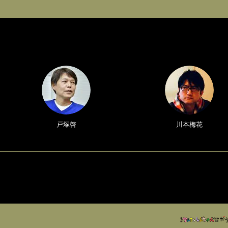
戸塚啓
川本梅花