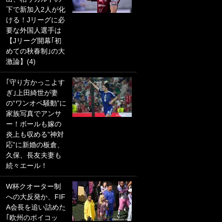
下で新加入2人が化
PKにイタリア代表
ける！Jリーグに必
GKも成す術なし！
要な外国人選手は
｢ノーチャンスすぎ
【Jリーグ開幕｢初
るわ｣｢綺世のPKの
めての秋春制｣の大
上手さは世界屈指
激論】(4)
かも｣
｢守り方かっこよす
｢また敬斗が魚に
ぎ｣上田綺世が妻
笑｣菅原由勢がW杯
の“ワンオペ騒動”に
戦士の夏休み秘蔵
家族写真でアンサ
ショット公開！ 川
ー！ボールも嫁の
口春奈と結婚のモ
炎上も収める“神対
テ男も登場で｢写真
応”に新婚の板倉、
全部楽しそう｣｢タ
久保、長友夫妻も
ケの水中かわいす
続々エール！
ぎる」
W杯クオーター制
｢セカンドで決まり
への大反発か、FIF
だな｣19歳の日本代
A会長を追い詰めた
表MFが加入したス
｢欧州のボイコッ
ペイン名門、“地中