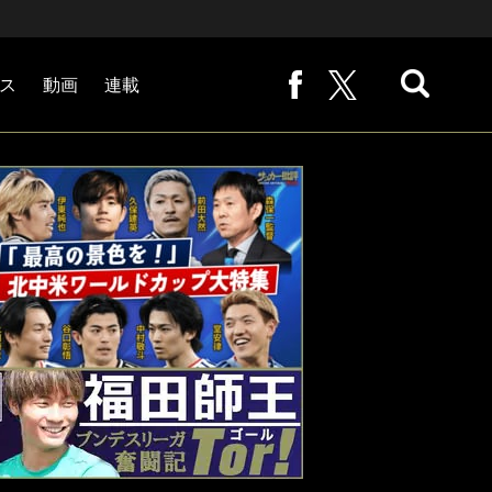
ス
動画
連載
熊崎敬の「路地から始まる処世術」
下田恒幸の「10倍面白くなるサッカー中継の見方」
サッカー批評PHOTOギャラリー「ピッチの焦点」
後藤健生の「蹴球放浪記」
原悦生PHOTOギャラリー「サッカー遠近」
「だれかに言いたくなる記録」
福田師王「ブンデスリーガ奮闘記 Tor!」
大住良之の「この世界のコーナーエリアから」