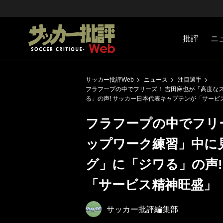
批評
ニ
Jリーグ
戦術
注目選手
海外サッ
監督
マネー
チームマ
日本代表
サッカー批評Web
ニュース
注目選手
フラフープの中でフリーズ！ 吉田麻也が「高度な
る」の声! サッカー日本代表キャプテンが「サー
フラフープの中でフリ
ップワーク練習」中に
グ」に「ジワる」の声
「サービス精神旺盛」
サッカー批評編集部