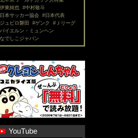
#伊東純也
#中村敬斗
#日本サッカー協会
#日本代表
#ジュビロ磐田
#ゲンク
#Ｊリーグ
#バイエルン・ミュンヘン
#なでしこジャパン
YouTube