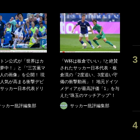
トン公式が「世界はカ
「W杯は板倉でいい」!と絶賛
夢中！」と「“三笘薫マ
されたサッカー日本代表・板
5人の画像」を公開！ 現
倉滉の「2度追い、3度追い守
人気が高まる衝撃デビ
備の衝撃動画」！ 地元ドイツ
サッカー日本代表ドリ
メディアが最高評価「1」を与
えた“珠玉のマッチアップ”！
サッカー批評編集部
サッカー批評編集部