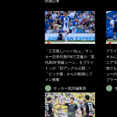
関連記事
「三笘推しハンパねぇ」サッ
ブライ
カー日本代表FW三笘薫の「英
オルに
代表DF突破シーン」をブライ
ニア”
トンが「別アングル公開」!
地でも
「ピッチ横」からの動画にフ
ューの
ァン興奮
ブラー
サッカー批評編集部