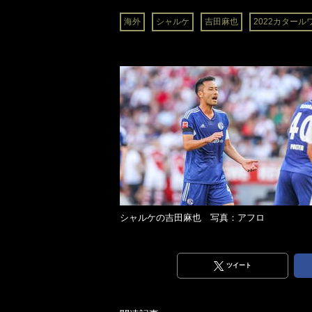
海外
シャルケ
吉田麻也
2022カター
シャルケの吉田麻也 写真：アフロ
ツイート