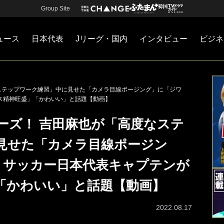
Group Site
ュース
日本代表
Jリーグ・国内
インタビュー
ビジネ
・国内
カー
ネジメント
Jリーグ・国内
戦術
注目選手
海外サッカー
監督
マネー
チームマネジメント
日本代表
ステップワーク練習」中に見せた「カメラ目線ポージング」に「ジワ
ビス精神旺盛」「かわいい」と話題【動画】
ーズ！ 吉田麻也が「高度なステ
見せた「カメラ目線ポージン
! サッカー日本代表キャプテンが
「かわいい」と話題【動画】
2022.08.17