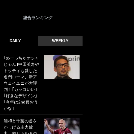
総合ランキング
DAILY
WEEKLY
｢めーっちゃオシャ
｢光の速さじゃん｣
じゃん｣中田英寿や
｢えっぐいミドル｣
トッティも愛した
ドイツ名門移籍の
名門ローマ、新ア
日本代表23歳ボラ
ウェイユニが大評
ンチ、移籍後初ゴ
判！｢カッコいい｣
ールに驚愕！｢見た
｢好きなデザイン｣
事ないシュートや｣
｢今年は2nd買おう
｢聡がどんどん遠く
かな｣
なっていく」
浦和と千葉の首を
｢誰が止めれんねん
かしげる主力放
w｣フェイエ上田綺
出、柏リカルドの
世の“神コース”弾丸