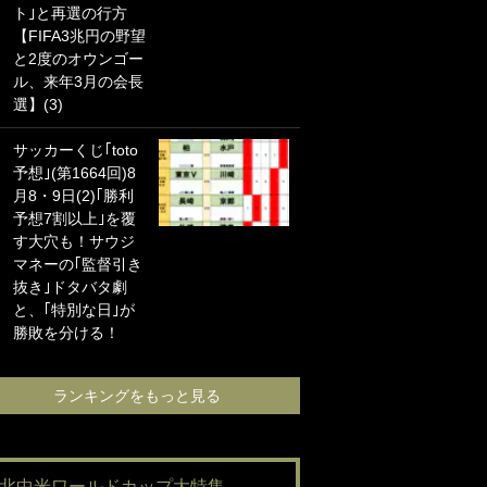
ト｣と再選の行方
海の夕日”新アウェ
【FIFA3兆円の野望
イユニに大反響｢か
と2度のオウンゴー
っこよすぎ｣｢革新
ル、来年3月の会長
的｣｢ソソられる！｣
選】(3)
｢お土産最高すぎ
サッカーくじ｢toto
笑｣｢どうやって入
予想｣(第1664回)8
手？｣ブライトン帰
月8・9日(2)｢勝利
還の三笘薫、同僚
予想7割以上｣を覆
に“ポケカ”をプレゼ
す大穴も！サウジ
ント！｢薫の笑顔見
マネーの｢監督引き
れてよかった｣｢大
抜き｣ドタバタ劇
喜びのリュテル可
と、｢特別な日｣が
愛すぎ｣
勝敗を分ける！
ランキングをも
ランキングをもっと見る
#北中米ワールドカップ大特集