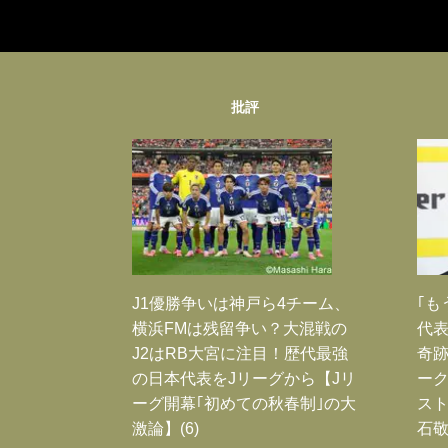
批評
J1優勝争いは神戸ら4チーム、
｢も
横浜FMは残留争い？大混戦の
代表
J2はRB大宮に注目！歴代最強
奇
の日本代表をJリーグから【Jリ
ー
ーグ開幕｢初めての秋春制｣の大
スト
激論】(6)
石敬