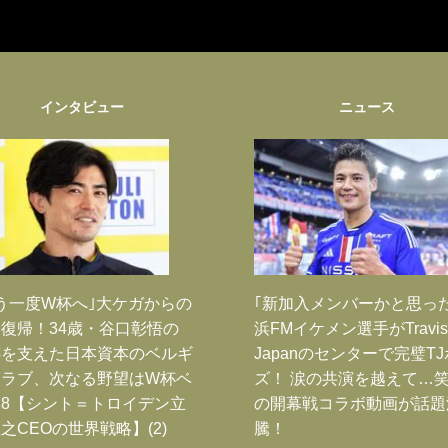
インタビュー
ニュース
う一度W杯へ｣大ケガからの
｢新加入メンバーかと思っ
復帰！34歳・谷口彰悟の
浜FMイケメン選手がTravis
跡を支えた日本資本のベルギ
Japanのセンターで完璧T
クラブ、次なる野望はW杯ベ
ズ！ 涙の共演を越えて…
8【シント＝トロイデン立
の開幕戦コラボ動画が話題
之CEOの世界戦略】(2)
騰！