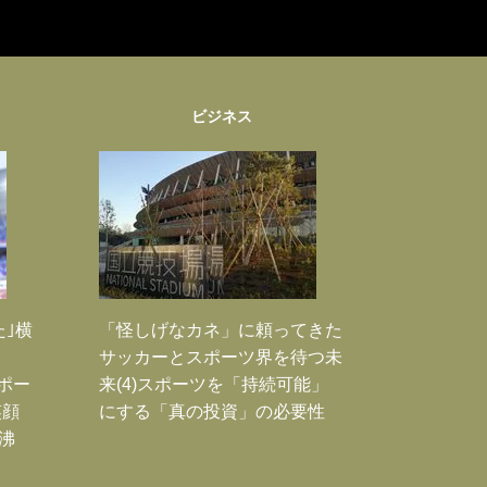
ビジネス
た｣横
「怪しげなカネ」に頼ってきた
サッカーとスポーツ界を待つ未
Jポー
来(4)スポーツを「持続可能」
笑顔
にする「真の投資」の必要性
沸