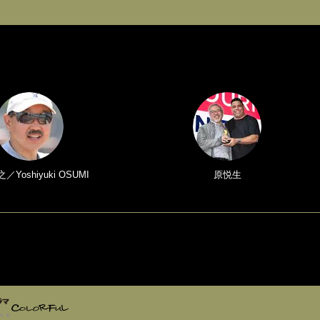
Yoshiyuki OSUMI
原悦生