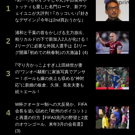
｢めーっちゃオシャじゃん｣中田英寿や
トッティも愛した名門ローマ、新アウ
ェイユニが大評判！｢カッコいい｣｢好き
なデザイン｣｢今年は2nd買おうかな｣
浦和と千葉の首をかしげる主力放出、
柏リカルドの下で新加入2人が化ける！
Jリーグに必要な外国人選手は【Jリー
グ開幕｢初めての秋春制｣の大激論】(4)
｢守り方かっこよすぎ｣上田綺世が妻
の“ワンオペ騒動”に家族写真でアンサ
ー！ボールも嫁の炎上も収める“神対
応”に新婚の板倉、久保、長友夫妻も
続々エール！
W杯クオーター制への大反発か、FIFA
会長を追い詰めた｢欧州のボイコット｣
と再選の行方【FIFA3兆円の野望と2度
のオウンゴール、来年3月の会長選】
(3)