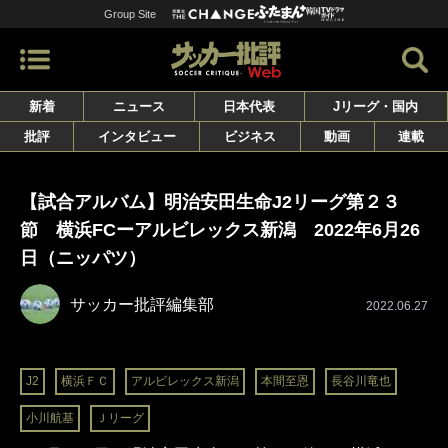
Group Site
新着
ニュース
日本代表
Jリーグ・国内
批評
インタビュー
ビジネス
動画
連載
【試合アルバム】明治安田生命J2リーグ第２３
節 横浜FCーアルビレックス新潟 2022年6月26
日（ニッパツ）
サッカー批評編集部
2022.06.27
J2
横浜ＦＣ
アルビレックス新潟
本間至恩
長谷川竜也
小川航基
Ｊリーグ