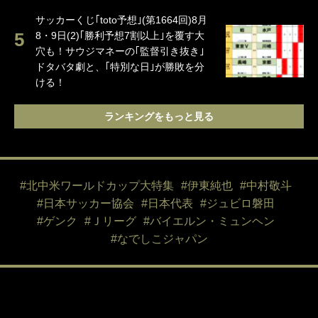
サッカーくじ｢toto予想｣(第1664回)8月
8・9日(2)｢勝利予想7割以上｣を覆す大
穴も！サウジマネーの｢監督引き抜き｣
ドタバタ劇と、｢特別な日｣が勝敗を分
ける！
ランキングをもっと見る
#北中米ワールドカップ大特集
#伊東純也
#中村敬斗
#日本サッカー協会
#日本代表
#ジュビロ磐田
#ゲンク
#Ｊリーグ
#バイエルン・ミュンヘン
#なでしこジャパン