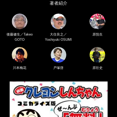
著者紹介
後藤健生／Takeo
大住良之／
原悦生
GOTO
Yoshiyuki OSUMI
川本梅花
戸塚啓
原壮史