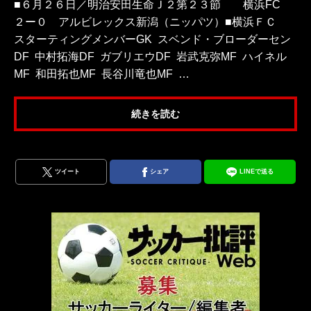
■６月２６日／明治安田生命Ｊ２第２３節 横浜FC
２ー０ アルビレックス新潟（ニッパツ）■横浜ＦＣ
スターティングメンバーGK スベンド・ブローダーセン
DF 中村拓海DF ガブリエウDF 岩武克弥MF ハイネル
MF 和田拓也MF 長谷川竜也MF …
続きを読む
ツイート
シェア
LINEで送る