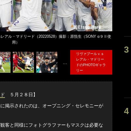
アル・マドリード（20220528）撮影：原悦生（SONY α９Ⅱ使
用）
リヴァプールｖｓ
レアル・マドリー
…
ドのPHOTOギャラ
リー
ード
５月２８日】
ンに掲示されたのは、オープニング・セレモニーが
観客と同様にフォトグラファーもマスクは必要な