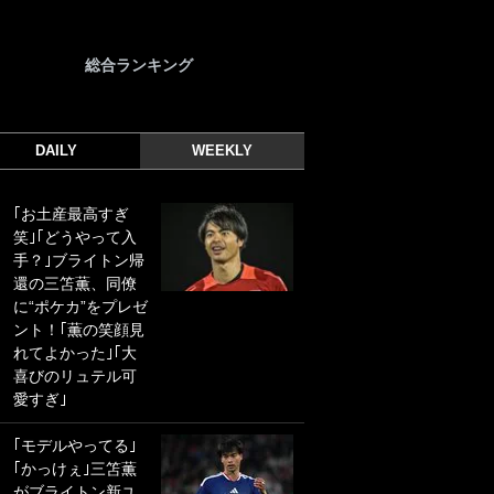
総合ランキング
DAILY
WEEKLY
｢お土産最高すぎ
｢光の速さじゃん｣
笑｣｢どうやって入
｢えっぐいミドル｣
手？｣ブライトン帰
ドイツ名門移籍の
還の三笘薫、同僚
日本代表23歳ボラ
に“ポケカ”をプレゼ
ンチ、移籍後初ゴ
ント！｢薫の笑顔見
ールに驚愕！｢見た
れてよかった｣｢大
事ないシュートや｣
喜びのリュテル可
｢聡がどんどん遠く
愛すぎ｣
なっていく」
｢モデルやってる｣
｢誰が止めれんねん
｢かっけぇ｣三笘薫
w｣フェイエ上田綺
がブライトン新ユ
世の“神コース”弾丸