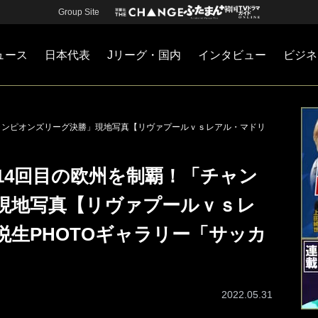
Group Site
ュース
日本代表
Jリーグ・国内
インタビュー
ビジネ
・国内
カー
ネジメント
Jリーグ・国内
戦術
注目選手
海外サッカー
監督
マネー
チームマネジメント
日本代表
ャンピオンズリーグ決勝」現地写真【リヴァプールｖｓレアル・マドリ
14回目の欧州を制覇！「チャン
現地写真【リヴァプールｖｓレ
生PHOTOギャラリー「サッカ
2022.05.31