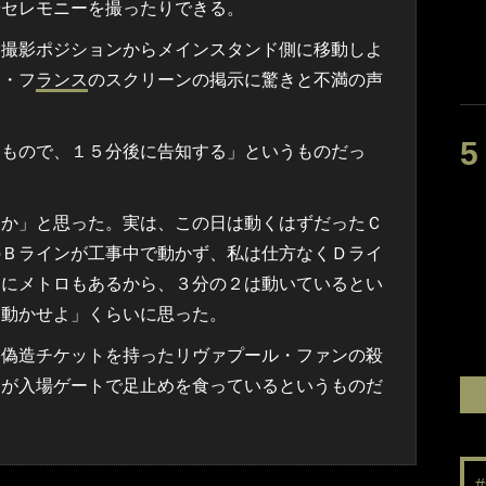
やセレモニーを撮ったりできる。
撮影ポジションからメインスタンド側に移動しよ
ゥ・フ
ランス
のスクリーンの掲示に驚きと不満の声
もので、１５分後に告知する」というものだっ
らか」と思った。実は、この日は動くはずだったＣ
のＢラインが工事中で動かず、私は仕方なくＤライ
別にメトロもあるから、３分の２は動いているとい
と動かせよ」くらいに思った。
偽造チケットを持ったリヴァプール・ファンの殺
ンが入場ゲートで足止めを食っているというものだ