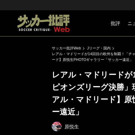
批評
ニ
Jリーグ
戦術
注目選手
海外サッ
監督
マネー
チームマ
日本代表
サッカー批評Web
Jリーグ・国内
レアル・マドリードが14回目の欧州を制覇！「チ
ード】原悦生PHOTOギャラリー「サッカー遠近」
レアル・マドリードが
ピオンズリーグ決勝」
アル・マドリード】原悦
ー遠近」
原悦生