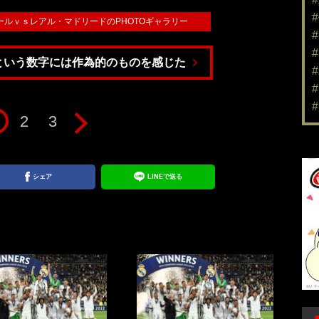
ヴァプールｖｓレアル・マドリードのPHOTOギャラリー
という数字には作為的のものを感じた
2
3
シェア
LINEで送る