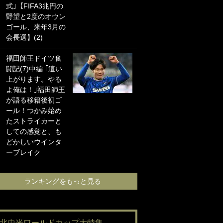
式｣【FIFA3兆円の
海の夕日”新アウェ
野望と2度のオウン
イユニに大反響｢か
ゴール、来年3月の
っこよすぎ｣｢革新
会長選】(2)
的｣｢ソソられる！｣
福田師王ドイツ奮
｢お土産最高すぎ
闘記(7)中編 ｢這い
笑｣｢どうやって入
上がります。やる
手？｣ブライトン帰
よ俺は！｣福田師王
還の三笘薫、同僚
が語る移籍後初ゴ
に“ポケカ”をプレゼ
ール！つかみ始め
ント！｢薫の笑顔見
たストライカーと
れてよかった｣｢大
しての感覚と、も
喜びのリュテル可
どかしいウインタ
愛すぎ｣
ーブレイク
ランキングをも
ランキングをもっと見る
#北中米ワールドカップ大特集