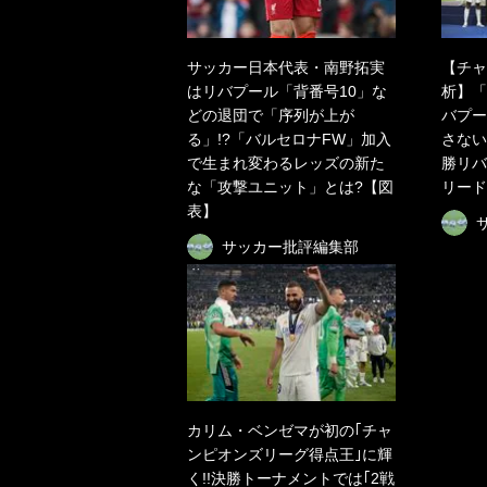
サッカー日本代表・南野拓実
【チャ
はリバプール「背番号10」な
析】「
どの退団で「序列が上が
バプー
る」!?「バルセロナFW」加入
さない
で生まれ変わるレッズの新た
勝リバ
な「攻撃ユニット」とは?【図
リード
表】
サッカー批評編集部
カリム・ベンゼマが初の｢チャ
ンピオンズリーグ得点王｣に輝
く!!決勝トーナメントでは｢2戦