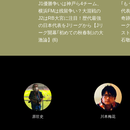
J1優勝争いは神戸ら4チーム、
｢も
横浜FMは残留争い？大混戦の
代表
J2はRB大宮に注目！歴代最強
奇
の日本代表をJリーグから【Jリ
ー
ーグ開幕｢初めての秋春制｣の大
スト
激論】(6)
石敬
原壮史
川本梅花