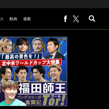
ス
動画
連載
熊崎敬の「路地から始まる処世術」
下田恒幸の「10倍面白くなるサッカー中継の見方」
サッカー批評PHOTOギャラリー「ピッチの焦点」
後藤健生の「蹴球放浪記」
原悦生PHOTOギャラリー「サッカー遠近」
「だれかに言いたくなる記録」
福田師王「ブンデスリーガ奮闘記 Tor!」
大住良之の「この世界のコーナーエリアから」