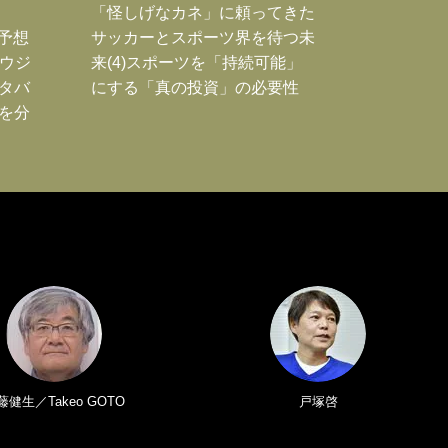
「怪しげなカネ」に頼ってきた
利予想
サッカーとスポーツ界を待つ未
サウジ
来(4)スポーツを「持続可能」
ドタバ
にする「真の投資」の必要性
敗を分
藤健生／Takeo GOTO
戸塚啓