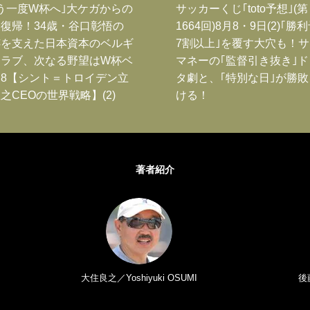
う一度W杯へ｣大ケガからの
サッカーくじ｢toto予想｣(第
復帰！34歳・谷口彰悟の
1664回)8月8・9日(2)｢勝
跡を支えた日本資本のベルギ
7割以上｣を覆す大穴も！
クラブ、次なる野望はW杯ベ
マネーの｢監督引き抜き｣
8【シント＝トロイデン立
タ劇と、｢特別な日｣が勝
之CEOの世界戦略】(2)
ける！
著者紹介
大住良之／Yoshiyuki OSUMI
後