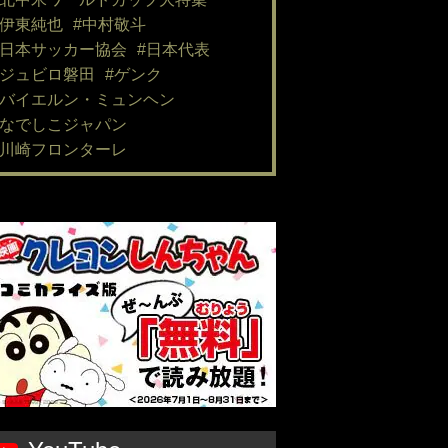
#伊東純也
#中村敬斗
#日本サッカー協会
#日本代表
#ジュビロ磐田
#ゲンク
#バイエルン・ミュンヘン
#なでしこジャパン
#川崎フロンターレ