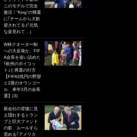
ニのモデルで完全
PKにイタリア代表
復活！“King”の帰還
GKも成す術なし！
に｢チームから大歓
｢ノーチャンスすぎ
迎されてる｣｢元気
るわ｣｢綺世のPKの
な姿見れて…｣
上手さは世界屈指
かも｣
W杯クオーター制
への大反発か、FIF
｢また敬斗が魚に
A会長を追い詰めた
笑｣菅原由勢がW杯
｢欧州のボイコッ
戦士の夏休み秘蔵
ト｣と再選の行方
ショット公開！ 川
【FIFA3兆円の野望
口春奈と結婚のモ
と2度のオウンゴー
テ男も登場で｢写真
ル、来年3月の会長
全部楽しそう｣｢タ
選】(3)
ケの水中かわいす
ぎる」
新会社の背後に見
え隠れするトラン
｢セカンドで決まり
プと巨大ファンド
だな｣19歳の日本代
の影、ルールすら
表MFが加入したス
歪める｢アメリカ
ペイン名門、“地中