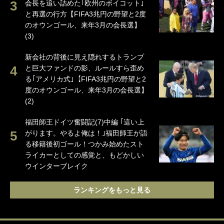
会長を追い詰めた｢欧州のボイコット｣
と再選の行方【FIFA3兆円の野望と2度
のオウンゴール、来年3月の会長選】
(3)
新会社の背後に見え隠れするトランプ
と巨大ファンドの影、ルールすら歪め
る｢アメリカ式｣【FIFA3兆円の野望と2
度のオウンゴール、来年3月の会長選】
(2)
福田師王ドイツ奮闘記(7)中編 ｢這い上
がります。やるよ俺は！｣福田師王が語
る移籍後初ゴール！つかみ始めたスト
ライカーとしての感覚と、もどかしい
ウインターブレイク
ランキングをもっと見る