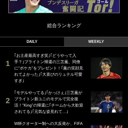
総合ランキング
DAILY
WEEKLY
｢お土産最高すぎ笑｣｢どうやって入
手？｣ブライトン帰還の三笘薫、同僚
に“ポケカ”をプレゼント！｢薫の笑顔見
れてよかった｣｢大喜びのリュテル可愛
すぎ｣
｢モデルやってる｣｢かっけぇ｣三笘薫が
ブライトン新ユニのモデルで完全復
活！“King”の帰還に｢チームから大歓迎
されてる｣｢元気な姿見れて…｣
W杯クオーター制への大反発か、FIFA