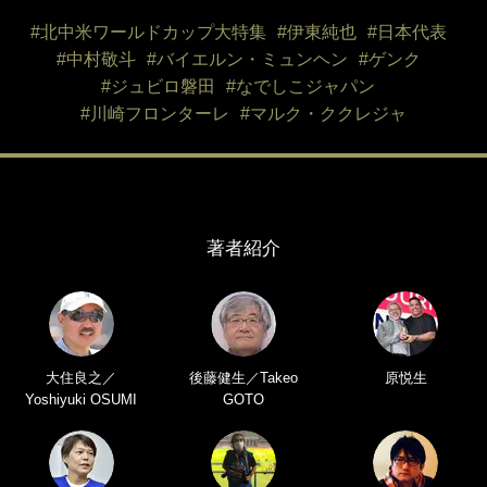
#北中米ワールドカップ大特集
#伊東純也
#日本代表
#中村敬斗
#バイエルン・ミュンヘン
#ゲンク
#ジュビロ磐田
#なでしこジャパン
#川崎フロンターレ
#マルク・ククレジャ
著者紹介
大住良之／
後藤健生／Takeo
原悦生
Yoshiyuki OSUMI
GOTO