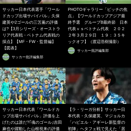
サッカー日本代表選手「ワール
PHOTOギャラリー「ピッチの焦
ドカップ出場サバイバル」久保
点」【ワールドカップアジア最
建英や2ゴールの三笘薫の評価
終予選 グループB最終節 日本
は?【3月シリーズ・オーストラ
代表ｖｓベトナム代表 ２０２
リア代表戦・ベトナム代表戦の
２年３月２９日 １９：３５キ
採点】【MF・FW・監督編】
ックオフ】（渡辺浩樹撮影）
【図表】
サッカー批評編集部
サッカー批評編集部
サッカー日本代表「ワールドカ
【ラ・リーガ分析】サッカー日
ップ出場サバイバル」評価を上
本代表・久保建英、マジョルカ
げたのは誰だ?｢魂のゴール｣吉田
「ハビエル・アギーレ新監督の
麻也や躍動した山根視来の評価
初陣」ヘタフェ戦で見えた「居