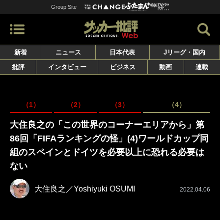
Group Site
新着
ニュース
日本代表
Jリーグ・国内
批評
インタビュー
ビジネス
動画
連載
（1）
（2）
（3）
（4）
大住良之の「この世界のコーナーエリアから」第
86回「FIFAランキングの怪」(4)ワールドカップ同
組のスペインとドイツを必要以上に恐れる必要は
ない
大住良之／Yoshiyuki OSUMI
2022.04.06