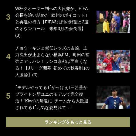
W杯クオーター制への大反発か、FIFA
会長を追い詰めた｢欧州のボイコット｣
と再選の行方【FIFA3兆円の野望と2度
のオウンゴール、来年3月の会長選】
(3)
チョウ・キジェ就任レッズの吉凶、主
力流出が止まらない横浜FM、町田の補
強にアッパレ！ランコ京都は面白くな
る！【Jリーグ開幕｢初めての秋春制｣の
大激論】(3)
｢モデルやってる｣｢かっけぇ｣三笘薫が
ブライトン新ユニのモデルで完全復
活！“King”の帰還に｢チームから大歓迎
されてる｣｢元気な姿見れて…｣
ランキングをもっと見る