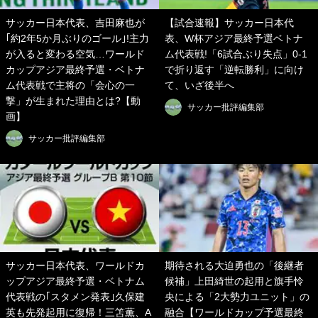
サッカー日本代表、吉田麻也が
【試合速報】サッカー日本代
｢約2年5か月ぶりのゴール｣!主力
表、W杯アジア最終予選ベトナ
が入ると変わる空気…ワールド
ム代表戦!「6試合ぶり失点」0-1
カップアジア最終予選・ベトナ
で折り返す「逆転勝利」に向け
ム代表戦で主将の「会心の一
て、いざ後半へ
撃」が生まれた理由とは?【動
サッカー批評編集部
画】
サッカー批評編集部
サッカー日本代表、ワールドカ
期待される大迫勇也の「後継者
ップアジア最終予選・ベトナム
候補」上田綺世の起用と旗手怜
代表戦の｢スタメン発表｣久保建
央による「2大勢力ユニット」の
英も先発起用に復帰！三笘薫、A
融合【ワールドカップ予選最終