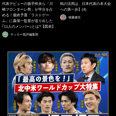
代表デビューの旗手怜央ら「川
戦の活用は、日本代表の本大会
崎フロンターレ勢」が半分を占
への第一歩】(4)
める！最終予選「ラストゲー
後藤健生
ム」に森保一監督が送り出した
｢11人のメンバー｣とは?【図表】
サッカー批評編集部