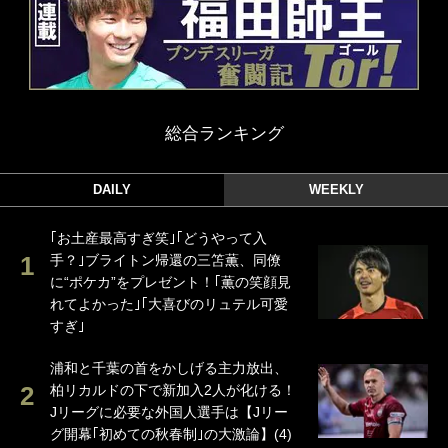
総合ランキング
DAILY
WEEKLY
｢お土産最高すぎ笑｣｢どうやって入
手？｣ブライトン帰還の三笘薫、同僚
に“ポケカ”をプレゼント！｢薫の笑顔見
れてよかった｣｢大喜びのリュテル可愛
すぎ｣
浦和と千葉の首をかしげる主力放出、
柏リカルドの下で新加入2人が化ける！
Jリーグに必要な外国人選手は【Jリー
グ開幕｢初めての秋春制｣の大激論】(4)