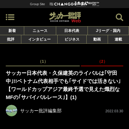
Group Site
新着
ニュース
日本代表
Jリーグ・国内
批評
インタビュー
ビジネス
動画
連載
（1）
（2）
サッカー日本代表・久保建英のライバルは｢守田
中｣!!ベトナム代表相手でも｢サイドでは活きない｣
【ワールドカップアジア最終予選で見えた熾烈な
MFの｢サバイバルレース｣】(1)
サッカー批評編集部
2022.03.30