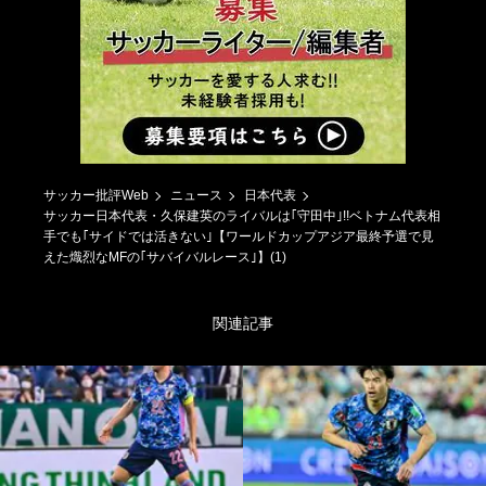
サッカー批評Web
ニュース
日本代表
サッカー日本代表・久保建英のライバルは｢守田中｣!!ベトナム代表相
手でも｢サイドでは活きない｣【ワールドカップアジア最終予選で見
えた熾烈なMFの｢サバイバルレース｣】(1)
関連記事