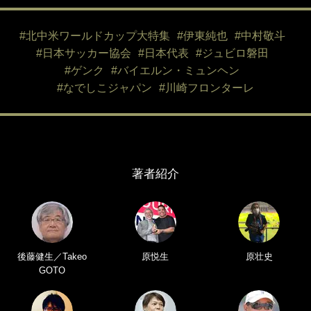
#北中米ワールドカップ大特集
#伊東純也
#中村敬斗
#日本サッカー協会
#日本代表
#ジュビロ磐田
#ゲンク
#バイエルン・ミュンヘン
#なでしこジャパン
#川崎フロンターレ
著者紹介
後藤健生／Takeo
原悦生
原壮史
GOTO