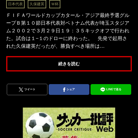
日本代表
久保建英
Ｗ杯
ＦＩＦＡワールドカップカタール・アジア最終予選グル
ープＢ第１０節日本代表対ベトナム代表が埼玉スタジア
ム２００２で３月２９日１９：３５キックオフで行われ
た。試合は１−１のドローに終わった。 先発で起用さ
れた久保建英だったが、勝負すべき場所は…
続きを読む
ツイート
シェア
LINEで送る