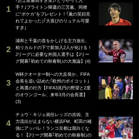
｢お土産最高すぎ笑｣｢どうやって入
手？｣ブライトン帰還の三笘薫、同僚
に“ポケカ”をプレゼント！｢薫の笑顔見
れてよかった｣｢大喜びのリュテル可愛
すぎ｣
浦和と千葉の首をかしげる主力放出、
柏リカルドの下で新加入2人が化ける！
Jリーグに必要な外国人選手は【Jリー
グ開幕｢初めての秋春制｣の大激論】(4)
W杯クオーター制への大反発か、FIFA
会長を追い詰めた｢欧州のボイコット｣
と再選の行方【FIFA3兆円の野望と2度
のオウンゴール、来年3月の会長選】
(3)
チョウ・キジェ就任レッズの吉凶、主
力流出が止まらない横浜FM、町田の補
強にアッパレ！ランコ京都は面白くな
る！【Jリーグ開幕｢初めての秋春制｣の