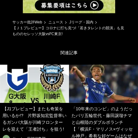
サッカー批評Web
ニュース
Jリーグ・国内
【Ｊ１プレビュー】コロナに打ち克つ!「若きタレントの競演」も見
もののセレッソ大阪vsFC東京!
関連記事
【J1プレビュー】またも奇策を
「10年来のコンビ」のようだっ
用いるか!? 片野坂知宏監督率い
たパリ五輪世代・藤田譲瑠チマ
るガンバ大阪が川崎フロンター
と山根陸のダブルボランチ
レを迎えて「王者討ち」を狙う!
【「横浜F・マリノス×ヴィッセ
ル神戸」希有な好ゲームはなぜ