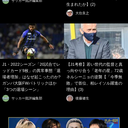
サッカー批評編集部
生まれたか】(2)
大住良之
J1・2022シーズン「20試合でレ
【J1考察】若い世代の監督と真
ッドカード9枚」の異常事態「退
っ向やり合う「老年の星」72歳
場者増加」はなぜ起こったのか?
ネルシーニョの逆襲【「今季無
ガンバ大阪FWパトリックほか
敗」で首位、柏レイソル躍進の
「3つの退場シーン」
理由】(3)
サッカー批評編集部
後藤健生