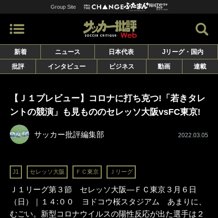
Group Site
新着
ニュース
日本代表
Jリーグ・国内
批評
インタビュー
ビジネス
動画
連載
【Ｊ１プレビュー】コロナに打ち克つ!「若きタレ
ントの競演」も見もののセレッソ大阪vsFC東京!
サッカー批評編集部
2022.03.05
J1
セレッソ大阪
ＦＣ東京
Ｊリーグ
Ｊ１リーグ第３節 セレッソ大阪―ＦＣ東京３月６日
（日）｜１４:００ ヨドコウ桜スタジアム あまりに、
むごい。新型コロナウイルスの陽性反応が出た選手は２