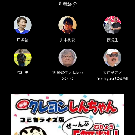
著者紹介
戸塚啓
川本梅花
原悦生
原壮史
後藤健生／Takeo
大住良之／
GOTO
Yoshiyuki OSUMI