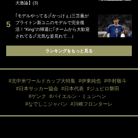
大激論】(3)
｢モデルやってる｣｢かっけぇ｣三笘薫が
ブライトン新ユニのモデルで完全復
活！“King”の帰還に｢チームから大歓迎
されてる｣｢元気な姿見れて…｣
ランキングをもっと見る
#北中米ワールドカップ大特集
#伊東純也
#中村敬斗
#日本サッカー協会
#日本代表
#ジュビロ磐田
#ゲンク
#バイエルン・ミュンヘン
#なでしこジャパン
#川崎フロンターレ