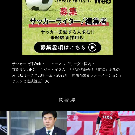
サッカー批評Web
ニュース
Jリーグ・国内
京都サンガF.C.「キジェ・イズム」と野心の融合！「前進」あるの
み【J1リーグ全18チーム・2022年「理想布陣＆フォーメーション」
タスクと達成難度】(4)
関連記事