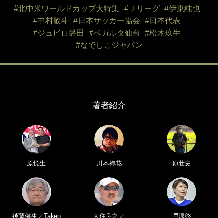
#北中米ワールドカップ大特集
#Ｊリーグ
#伊東純也
#中村敬斗
#日本サッカー協会
#日本代表
#ジュビロ磐田
#ベガルタ仙台
#松木玖生
#なでしこジャパン
著者紹介
原悦生
川本梅花
原壮史
後藤健生／Takeo
大住良之／
戸塚啓