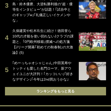
島・鈴木優磨、大逆転勝利後の“超・優
等生インタビュー”が話題！｢試合中と
のギャップw｣｢礼儀正しいイケメンや
な」
久保建英や松木玖生に続け！徳田誉ら
10代の才能を使い切れないJクラブの課
題と、｢0円欧州移籍｣撲滅への処方箋
【Jリーグ開幕｢初めての秋春制｣の大激
論】(5)
｢めーっちゃオシャじゃん｣中田英寿や
トッティも愛した名門ローマ、新アウ
ェイユニが大評判！｢カッコいい｣｢好き
なデザイン｣｢今年は2nd買おうかな｣
ランキングをもっと見る