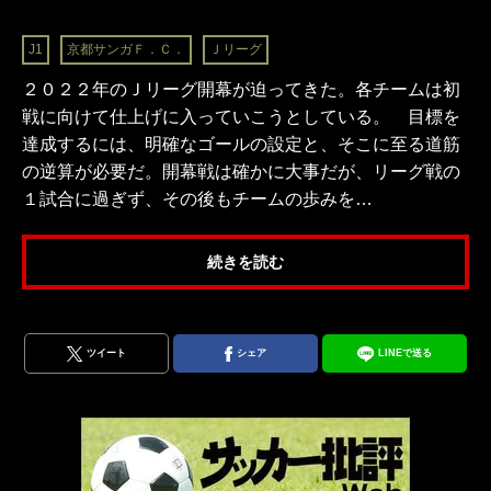
J1
京都サンガＦ．Ｃ．
Ｊリーグ
２０２２年のＪリーグ開幕が迫ってきた。各チームは初
戦に向けて仕上げに入っていこうとしている。 目標を
達成するには、明確なゴールの設定と、そこに至る道筋
の逆算が必要だ。開幕戦は確かに大事だが、リーグ戦の
１試合に過ぎず、その後もチームの歩みを…
続きを読む
ツイート
シェア
LINEで送る