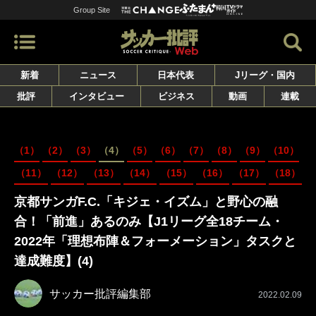
Group Site
新着
ニュース
日本代表
Jリーグ・国内
批評
インタビュー
ビジネス
動画
連載
（1）
（2）
（3）
（4）
（5）
（6）
（7）
（8）
（9）
（10）
（11）
（12）
（13）
（14）
（15）
（16）
（17）
（18）
京都サンガF.C.「キジェ・イズム」と野心の融
合！「前進」あるのみ【J1リーグ全18チーム・
2022年「理想布陣＆フォーメーション」タスクと
達成難度】(4)
サッカー批評編集部
2022.02.09