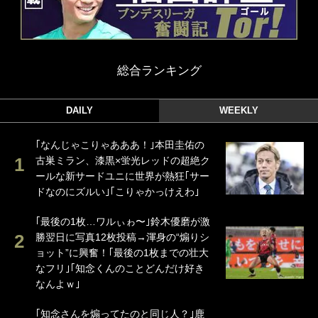
総合ランキング
DAILY
WEEKLY
｢なんじゃこりゃあああ！｣本田圭佑の
古巣ミラン、漆黒×蛍光レッドの超絶ク
ールな新サードユニに世界が熱狂｢サー
ドなのにズルい｣｢こりゃかっけえわ｣
｢最後の1枚…ワルぃゎ〜｣鈴木優磨が激
勝翌日に写真12枚投稿→渾身の“煽りシ
ョット”に興奮！｢最後の1枚までの壮大
なフリ｣｢知念くんのことどんだけ好き
なんよｗ｣
｢知念さんを煽ってたのと同じ人？｣鹿