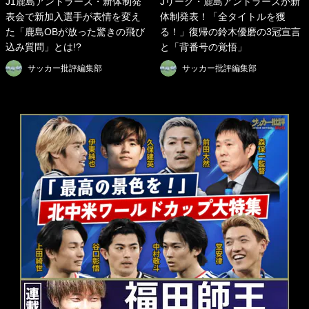
J1鹿島アントラーズ・新体制発
Jリーグ・鹿島アントラーズが新
表会で新加入選手が表情を変え
体制発表！「全タイトルを獲
た「鹿島OBが放った驚きの飛び
る！」復帰の鈴木優磨の3冠宣言
込み質問」とは!?
と「背番号の覚悟」
サッカー批評編集部
サッカー批評編集部