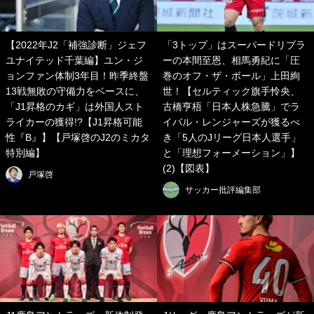
【2022年J2「補強診断」ジェフ
「3トップ」はスーパードリブラ
ユナイテッド千葉編】ユン・ジ
ーの本間至恩、相馬勇紀に「圧
ョンファン体制3年目！昨季終盤
巻のオフ・ザ・ボール」上田絢
13戦無敗の守備力をベースに、
世！【セルティック旗手怜央、
「J1昇格のカギ」は外国人スト
古橋亨梧「日本人株急騰」でラ
ライカーの獲得!?【J1昇格可能
イバル・レンジャーズが獲るべ
性『B』】【戸塚啓のJ2のミカタ
き「5人のJリーグ日本人選手」
特別編】
と「理想フォーメーション」】
(2)【図表】
戸塚啓
サッカー批評編集部