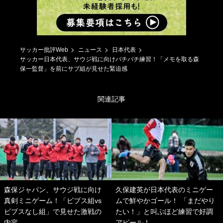
サッカー批評Web
ニュース
日本代表
サッカー日本代表、サウジ戦に向けバチバチ練習！「メモを取る森
保一監督」を前にサブ組が見せた緊迫感
関連記事
森保ジャパン、サウジ戦に向け
久保建英が日本代表のミニゲー
真剣ミニゲーム！「ビブス組vs
ムで鮮やかゴール！ 「まだやり
ビブスなし組」で見せた激戦の
たい！」と叫ぶほど練習で好調
内容
アピール！