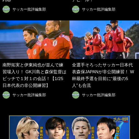
サッカー批評編集部
サッカー批評編集部
南野拓実と伊東純也が並んで練
全選手そろったサッカー日本代
習場入り！ GK川島と森保監督は
表森保JAPANが非公開練習！ W
ピッチで１対１の会話！【1/25
杯最終予選を目前に“最後の5
日本代表の非公開練習】
人”も合流
サッカー批評編集部
サッカー批評編集部