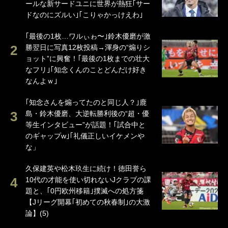
ールな新サードユニに世界が熱狂｢サー
ドなのにズルい｣｢こりゃかっけえわ｣
｢最後の1枚…ワルぃゎ〜｣鈴木優磨が激
勝翌日に写真12枚投稿→渾身の“煽りシ
ョット”に興奮！｢最後の1枚までの壮大
なフリ｣｢知念くんのことどんだけ好き
なんよｗ｣
｢知念さんを煽ってたのと同じ人？｣鹿
島・鈴木優磨、大逆転勝利後の“超・優
等生インタビュー”が話題！｢試合中と
のギャップw｣｢礼儀正しいイケメンや
な」
久保建英や松木玖生に続け！徳田誉ら
10代の才能を使い切れないJクラブの課
題と、｢0円欧州移籍｣撲滅への処方箋
【Jリーグ開幕｢初めての秋春制｣の大激
論】(5)