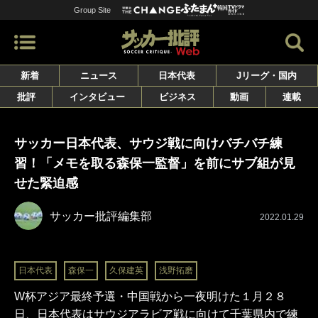
Group Site
新着
ニュース
日本代表
Jリーグ・国内
批評
インタビュー
ビジネス
動画
連載
サッカー日本代表、サウジ戦に向けバチバチ練
習！「メモを取る森保一監督」を前にサブ組が見
せた緊迫感
サッカー批評編集部
2022.01.29
日本代表
森保一
久保建英
浅野拓磨
W杯アジア最終予選・中国戦から一夜明けた１月２８
日、日本代表はサウジアラビア戦に向けて千葉県内で練