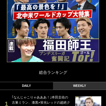
総合ランキング
DAILY
WEEKLY
｢なんじゃこりゃあああ！｣本田圭佑の
古巣ミラン、漆黒×蛍光レッドの超絶ク