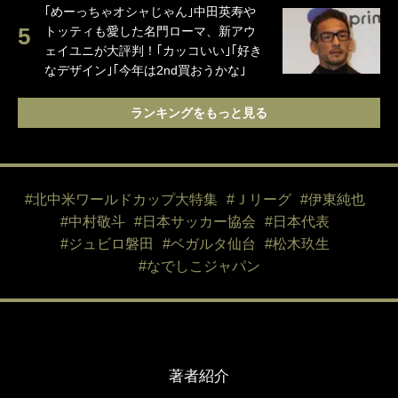
｢めーっちゃオシャじゃん｣中田英寿や
トッティも愛した名門ローマ、新アウ
ェイユニが大評判！｢カッコいい｣｢好き
なデザイン｣｢今年は2nd買おうかな｣
ランキングをもっと見る
#北中米ワールドカップ大特集
#Ｊリーグ
#伊東純也
#中村敬斗
#日本サッカー協会
#日本代表
#ジュビロ磐田
#ベガルタ仙台
#松木玖生
#なでしこジャパン
著者紹介