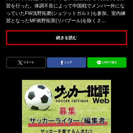
習を行った。体調不良によって中国戦でメンバー外にな
っていたFW浅野拓磨(シュツットガルト)も参加。室内練
習となったMF南野拓実(リバプール)を除く２…
続きを読む
ツイート
シェア
LINEで送る