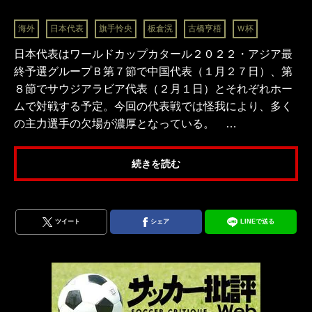
海外
日本代表
旗手怜央
板倉滉
古橋亨梧
Ｗ杯
日本代表はワールドカップカタール２０２２・アジア最
終予選グループＢ第７節で中国代表（１月２７日）、第
８節でサウジアラビア代表（２月１日）とそれぞれホー
ムで対戦する予定。今回の代表戦では怪我により、多く
の主力選手の欠場が濃厚となっている。 …
続きを読む
ツイート
シェア
LINEで送る