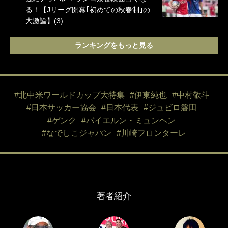
る！【Jリーグ開幕｢初めての秋春制｣の
大激論】(3)
ランキングをもっと見る
#北中米ワールドカップ大特集
#伊東純也
#中村敬斗
#日本サッカー協会
#日本代表
#ジュビロ磐田
#ゲンク
#バイエルン・ミュンヘン
#なでしこジャパン
#川崎フロンターレ
著者紹介