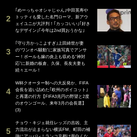
｢めーっちゃオシャじゃん｣中田英寿や
トッティも愛した名門ローマ、新アウ
ェイユニが大評判！｢カッコいい｣｢好き
なデザイン｣｢今年は2nd買おうかな｣
｢守り方かっこよすぎ｣上田綺世が妻
の“ワンオペ騒動”に家族写真でアンサ
ー！ボールも嫁の炎上も収める“神対
応”に新婚の板倉、久保、長友夫妻も
続々エール！
W杯クオーター制への大反発か、FIFA
会長を追い詰めた｢欧州のボイコット｣
と再選の行方【FIFA3兆円の野望と2度
のオウンゴール、来年3月の会長選】
(3)
チョウ・キジェ就任レッズの吉凶、主
力流出が止まらない横浜FM、町田の補
強にアッパレ！ランコ京都は面白くな