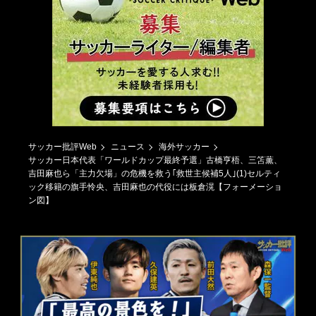
サッカー批評Web
ニュース
海外サッカー
サッカー日本代表「ワールドカップ最終予選」古橋亨梧、三笘薫、
吉田麻也ら「主力欠場」の危機を救う｢救世主候補5人｣(1)セルティ
ック移籍の旗手怜央、吉田麻也の代役には板倉滉【フォーメーショ
ン図】