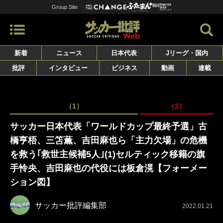
Group Site
新着
ニュース
日本代表
Jリーグ・国内
批評
インタビュー
ビジネス
動画
連載
（1）
（2）
サッカー日本代表「ワールドカップ最終予選」古
橋亨梧、三笘薫、吉田麻也ら「主力欠場」の危機
を救う｢救世主候補5人｣(1)セルティック移籍の旗
手怜央、吉田麻也の代役には板倉滉【フォーメー
ション図】
サッカー批評編集部
2022.01.21