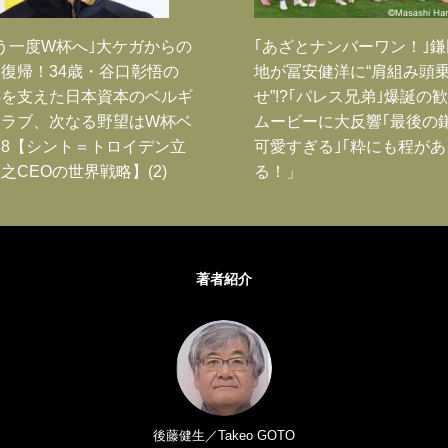
う一度W杯へ｣大ケガからの
｢あざとナンバーワン！｣
復帰！34歳・谷口彰悟の
地が冨安健洋に“肩組み頭
跡を支えた日本資本のベルギ
せ”!?｢パレス兄弟｣爆誕の
クラブ、次なる野望はW杯ベ
ムービーに大反響｢最後の
8【シント＝トロイデン立
可愛すぎる｣｢粋にも程があ
之CEOの世界戦略】(2)
る！」
著者紹介
後藤健生／Takeo GOTO