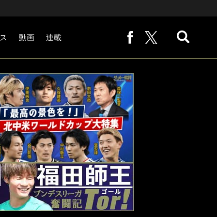
ス
動画
連載
熊崎敬の「路地から始まる処世術」
下田恒幸の「10倍面白くなるサッカー中継の見方」
サッカー批評PHOTOギャラリー「ピッチの焦点」
後藤健生の「蹴球放浪記」
原悦生PHOTOギャラリー「サッカー遠近」
「だれかに言いたくなる記録」
福田師王「ブンデスリーガ奮闘記 Tor!」
大住良之の「この世界のコーナーエリアから」