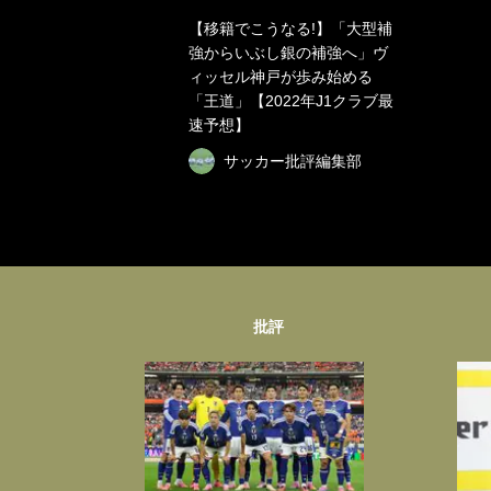
【移籍でこうなる!】「大型補
強からいぶし銀の補強へ」ヴ
ィッセル神戸が歩み始める
「王道」【2022年J1クラブ最
速予想】
サッカー批評編集部
批評