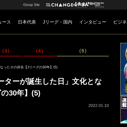
Group Site
ュース
日本代表
Jリーグ・国内
インタビュー
ビジネ
・国内
カー
ネジメント
Jリーグ・国内
戦術
注目選手
海外サッカー
監督
マネー
チームマネジメント
日本代表
（3）
（4）
（5）
ったその存在【Jリーグの30年】(5)
ーターが誕生した日」文化とな
30年】(5)
2022.01.10