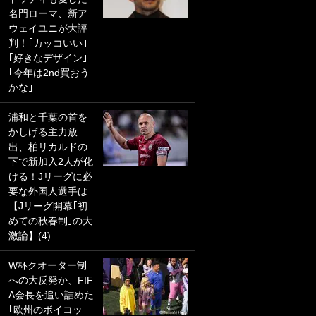
名門ローマ、新ア
PKにイタリア代表
ウェイユニが大評
GKも成す術なし！
判！｢カッコいい｣
｢ノーチャンスすぎ
｢好きなデザイン｣
るわ｣｢綺世のPKの
｢今年は2nd買おう
上手さは世界屈指
かな｣
かも｣
浦和と千葉の首を
｢また敬斗が魚に
かしげる主力放
笑｣菅原由勢がW杯
出、柏リカルドの
戦士の夏休み秘蔵
下で新加入2人が化
ショット公開！ 川
ける！Jリーグに必
口春奈と結婚のモ
要な外国人選手は
テ男も登場で｢写真
【Jリーグ開幕｢初
全部楽しそう｣｢タ
めての秋春制｣の大
ケの水中かわいす
激論】(4)
ぎる」
W杯クオーター制
｢セカンドで決まり
への大反発か、FIF
だな｣19歳の日本代
A会長を追い詰めた
表MFが加入したス
｢欧州のボイコッ
ペイン名門、“地中