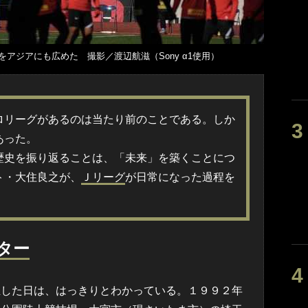
アジアにも広めた 撮影／渡辺航滋（Sony α1使用）
リーグがあるのは当たり前のことである。しか
あった。
史を振り返ることは、「未来」を築くことにつ
ト・大住良之が、
Ｊリーグ
が日常になった過程を
ター
した日は、はっきりとわかっている。１９９２年