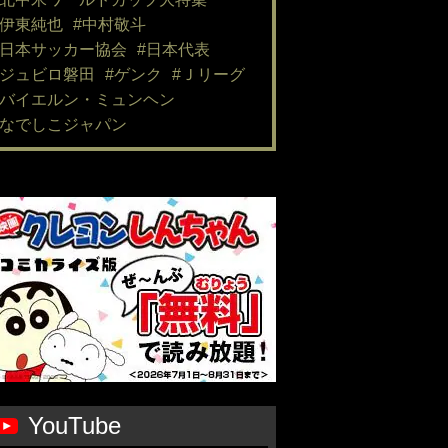
#伊東純也
#中村敬斗
#日本サッカー協会
#日本代表
#ジュビロ磐田
#ゲンク
#Ｊリーグ
#バイエルン・ミュンヘン
#なでしこジャパン
YouTube