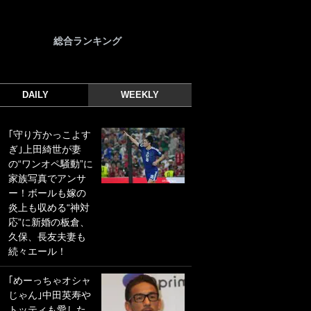
総合ランキング
DAILY
WEEKLY
｢守り方かっこよす
｢光の速さじゃん｣
ぎ｣上田綺世が妻
｢えっぐいミドル｣
の“ワンオペ騒動”に
ドイツ名門移籍の
家族写真でアンサ
日本代表23歳ボラ
ー！ボールも嫁の
ンチ、移籍後初ゴ
炎上も収める“神対
ールに驚愕！｢見た
応”に新婚の板倉、
事ないシュートや｣
久保、長友夫妻も
｢聡がどんどん遠く
続々エール！
なっていく」
｢めーっちゃオシャ
｢誰が止めれんねん
じゃん｣中田英寿や
w｣フェイエ上田綺
トッティも愛した
世の“神コース”弾丸