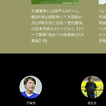
J1優勝争いは神戸ら4チーム、
｢も
横浜FMは残留争い？大混戦の
代表
J2はRB大宮に注目！歴代最強
奇
の日本代表をJリーグから【Jリ
ー
ーグ開幕｢初めての秋春制｣の大
スト
激論】(6)
石敬
戸塚啓
原壮史