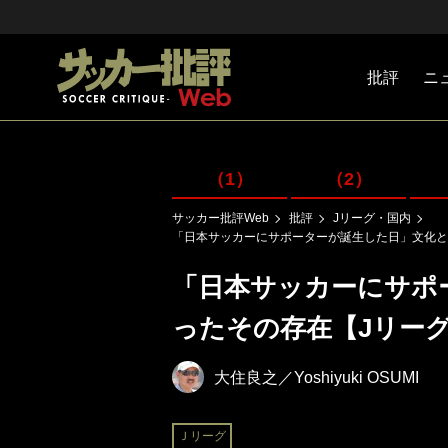
批評
ニ
Jリーグ
戦術
注目選手
海外サッ
監督
マネー
チームマ
日本代表
（1）
（2）
サッカー批評Web
批評
Jリーグ・国内
「日本サッカーにサポーターが誕生した日」文化とな
「日本サッカーにサポ
ったその存在【Jリーグの
大住良之／Yoshiyuki OSUMI
Ｊリーグ