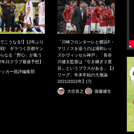
でこうなる!】12年ぶり
「川崎フロンターレと横浜F・
挑戦! ギラつく京都サン
マリノスを追うのは浦和レッ
らなる「野心」が集う
ズかヴィッセル神戸」「長谷
22年J1クラブ最速予想】
川健太監督は『引き継ぎ２度
目』というプラスがある」【J
サッカー批評編集部
リーグ、年末年始の大激論
2021/2022年】(7)
大住良之
後藤健生