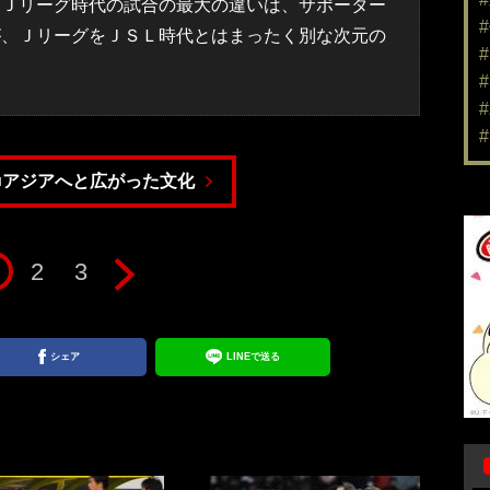
とＪリーグ時代の試合の最大の違いは、サポーター
が、ＪリーグをＪＳＬ時代とはまったく別な次元の
。
■アジアへと広がった文化
2
3
シェア
LINEで送る