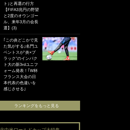
ト｣と再選の行方
海の夕日”新アウェ
【FIFA3兆円の野望
イユニに大反響｢か
と2度のオウンゴー
っこよすぎ｣｢革新
ル、来年3月の会長
的｣｢ソソられる！｣
選】(3)
｢お土産最高すぎ
｢この炎どこかで見
笑｣｢どうやって入
た気がする｣名門ユ
手？｣ブライトン帰
ベントスが“炎×ブ
還の三笘薫、同僚
ラック”のインパク
に“ポケカ”をプレゼ
ト大の新3rdユニフ
ント！｢薫の笑顔見
ォーム発表！｢W杯
れてよかった｣｢大
フランス大会の日
喜びのリュテル可
本代表の色違いを
愛すぎ｣
感じさせる｣
ランキングをも
ランキングをもっと見る
#北中米ワールドカップ大特集