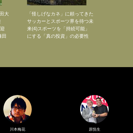
鎌田大
「怪しげなカネ」に頼ってきた
乗
サッカーとスポーツ界を待つ未
歓迎
来(4)スポーツを「持続可能」
鎌田
にする「真の投資」の必要性
川本梅花
原悦生