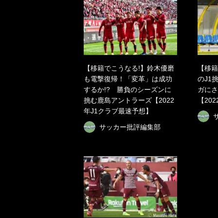
【移籍でこうなる!】鈴木優磨
【移籍
も電撃復帰！「変革」は成功
のJ1
するか!? 勝負のシーズンに
ガにさ
挑む鹿島アントラーズ【2022
【20
年J1クラブ最速予想】
サッカー批評編集部