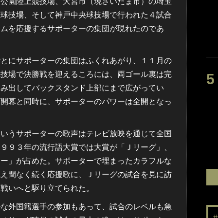
動公園陸上競技場、大宮市（現さいたま市）の埼玉
穂球技場、そして神戸中央球技場で行われた４試合
ームを応援するサポーターの集団が現れたのであ
とにサポーターの集団はふくれあがり、１１月の
競技場で決勝戦を迎えるころには、両ゴール裏は完
はみ出してバックスタンド上部にまで広がってい
グ開幕と同時に、サポーターのパワーは全開となっ
というサポーターの歌声はテレビ放映を通じて全国
１９９３年の流行語大賞では大賞が「Ｊリーグ」、
ター」が占めた。サポーターで埋まったカラフルな
絶え間なく続く応援歌に、Ｊリーグの試合を見に訪
は戦いへと駆り立てられた。
な外国籍選手の参加もあって、試合のレベルも急