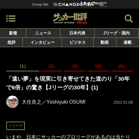
Group Site
新着
ニュース
日本代表
Jリーグ・国内
批評
インタビュー
ビジネス
動画
連載
（1）
（2）
（3）
（4）
（5）
「遠い夢」を現実に引き寄せてきた道のり「30年
で6倍」の驚き【Jリーグの30年】(1)
大住良之／Yoshiyuki OSUMI
2022.01.08
Ｊリーグ
いまや、日本にサッカーのプロリーグがあるのは当たり