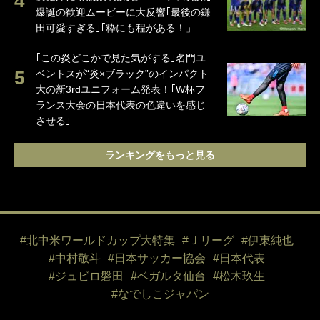
爆誕の歓迎ムービーに大反響｢最後の鎌
田可愛すぎる｣｢粋にも程がある！」
｢この炎どこかで見た気がする｣名門ユ
ベントスが“炎×ブラック”のインパクト
大の新3rdユニフォーム発表！｢W杯フ
ランス大会の日本代表の色違いを感じ
させる｣
ランキングをもっと見る
#北中米ワールドカップ大特集
#Ｊリーグ
#伊東純也
#中村敬斗
#日本サッカー協会
#日本代表
#ジュビロ磐田
#ベガルタ仙台
#松木玖生
#なでしこジャパン