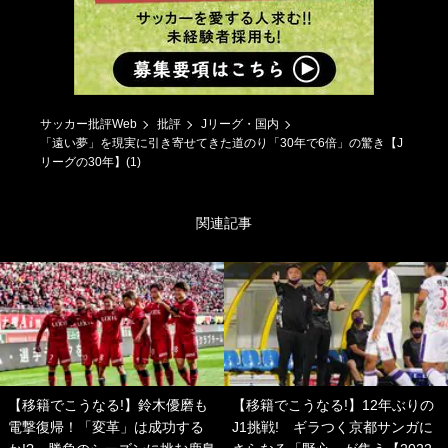
サッカー批評Web
批評
Jリーグ・国内
「遠い夢」を現実に引き寄せてきた道のり「30年で6倍」の驚き【J
リーグの30年】(1)
関連記事
【移籍でこうなる!】鈴木優磨も
【移籍でこうなる!】12年ぶりの
電撃復帰！「変革」は成功する
J1挑戦! ギラつく京都サンガに