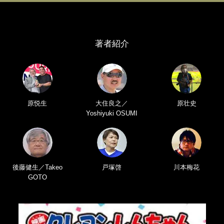
著者紹介
原悦生
大住良之／
原壮史
Yoshiyuki OSUMI
後藤健生／Takeo
戸塚啓
川本梅花
GOTO