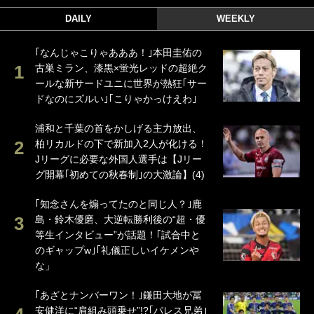
DAILY
WEEKLY
｢なんじゃこりゃあああ！｣本田圭佑の
古巣ミラン、漆黒×蛍光レッドの超絶ク
ールな新サードユニに世界が熱狂｢サー
ドなのにズルい｣｢こりゃかっけえわ｣
浦和と千葉の首をかしげる主力放出、
柏リカルドの下で新加入2人が化ける！
Jリーグに必要な外国人選手は【Jリー
グ開幕｢初めての秋春制｣の大激論】(4)
｢知念さんを煽ってたのと同じ人？｣鹿
島・鈴木優磨、大逆転勝利後の“超・優
等生インタビュー”が話題！｢試合中と
のギャップw｣｢礼儀正しいイケメンや
な」
｢あざとナンバーワン！｣鎌田大地が冨
安健洋に“肩組み頭乗せ”!?｢パレス兄弟｣