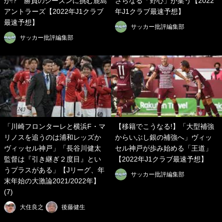
か!? 勝負のシーズンに挑む鹿島
さらなる「野心」が集う【2022
アントラーズ【2022年J1クラブ
年J1クラブ最速予想】
最速予想】
サッカー批評編集部
サッカー批評編集部
「川崎フロンターレと横浜F・マ
【移籍でこうなる!】「大型補強
リノスを追うのは浦和レッズか
からいぶし銀の補強へ」ヴィッ
ヴィッセル神戸」「長谷川健太
セル神戸が歩み始める「王道」
監督は『引き継ぎ２度目』とい
【2022年J1クラブ最速予想】
うプラスがある」【Jリーグ、年
サッカー批評編集部
末年始の大激論2021/2022年】
(7)
大住良之
後藤健生