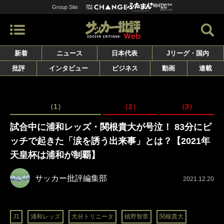
Group Site
新着
ニュース
日本代表
Jリーグ・国内
批評
インタビュー
ビジネス
動画
連載
（1）
（2）
（3）
試合中に浦和レッズ・関根貴大が号泣！ 83分にピ
ッチで起きた「涙を誘う出来事」とは？【2021年
天皇杯は浦和が制覇】
サッカー批評編集部
2021.12.20
J1
浦和レッズ
大分トリニータ
槙野智章
関根貴大