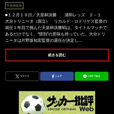
宇賀神友弥
■１２月１９日／天皇杯決勝 浦和レッズ ２－１
大分トリニータ（国立） リカルド・ロドリゲス監督の
就任１年目で挑んだ天皇杯決勝戦は、タイトルマッチで
あるだけでなく、“惜別”の意味も持っていた。大分トリ
ニータは片野坂知宏監督の退任が決定し…
続きを読む
ツイート
シェア
LINEで送る