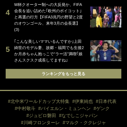
W杯クオーター制への大反発か、FIFA
会長を追い詰めた｢欧州のボイコット｣
と再選の行方【FIFA3兆円の野望と2度
のオウンゴール、来年3月の会長選】
(3)
｢こんな美しいママいるんですか｣上田
綺世のモデル妻、故郷・福岡でも生後2
か月赤ちゃん抱っこで“ラー活”満喫｢娘
さんスクスク成長してますね｣
ランキングをもっと見る
#北中米ワールドカップ大特集
#伊東純也
#日本代表
#中村敬斗
#バイエルン・ミュンヘン
#ゲンク
#ジュビロ磐田
#なでしこジャパン
#川崎フロンターレ
#マルク・ククレジャ