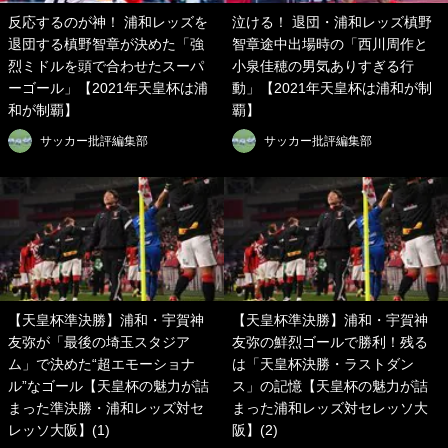
反応するのが神！ 浦和レッズを
泣ける！ 退団・浦和レッズ槙野
退団する槙野智章が決めた「強
智章途中出場時の「西川周作と
烈ミドルを頭で合わせたスーパ
小泉佳穂の男気ありすぎる行
ーゴール」【2021年天皇杯は浦
動」【2021年天皇杯は浦和が制
和が制覇】
覇】
サッカー批評編集部
サッカー批評編集部
【天皇杯準決勝】浦和・宇賀神
【天皇杯準決勝】浦和・宇賀神
友弥が「最後の埼玉スタジア
友弥の鮮烈ゴールで勝利！残る
ム」で決めた“超エモーショナ
は「天皇杯決勝・ラストダン
ル”なゴール【天皇杯の魅力が詰
ス」の記憶【天皇杯の魅力が詰
まった準決勝・浦和レッズ対セ
まった浦和レッズ対セレッソ大
レッソ大阪】(1)
阪】(2)