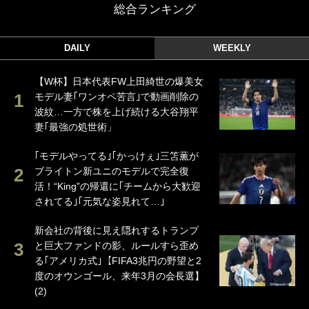
総合ランキング
DAILY
WEEKLY
【W杯】日本代表FW上田綺世の爆美女
モデル妻｢ワンオペ苦言｣で動画削除の
波紋…一方で株を上げ続ける大谷翔平
妻｢最強の処世術」
｢モデルやってる｣｢かっけぇ｣三笘薫が
ブライトン新ユニのモデルで完全復
活！“King”の帰還に｢チームから大歓迎
されてる｣｢元気な姿見れて…｣
新会社の背後に見え隠れするトランプ
と巨大ファンドの影、ルールすら歪め
る｢アメリカ式｣【FIFA3兆円の野望と2
度のオウンゴール、来年3月の会長選】
(2)