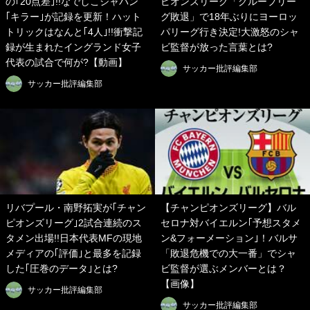
の｢20点差｣!!なでしこジャパン
ピオンズリーグ「グループリー
｢キラー｣が記録を更新！ハット
グ敗退」で18年ぶりにヨーロッ
トリックはなんと｢4人｣!!衝撃記
パリーグ行き決定!大激怒のシャ
録が生まれたイングランド女子
ビ監督が放った言葉とは?
代表の試合で何が?【動画】
サッカー批評編集部
サッカー批評編集部
リバプール・南野拓実が｢チャン
【チャンピオンズリーグ】バル
ピオンズリーグ｣2試合連続のス
セロナ対バイエルン｢予想スタメ
タメン出場!!日本代表MFの現地
ン&フォーメーション｣！バルサ
メディアの｢評価｣と最多を記録
「敗退危機での大一番」でシャ
した｢圧巻のデータ｣とは?
ビ監督が選ぶメンバーとは？
【画像】
サッカー批評編集部
サッカー批評編集部