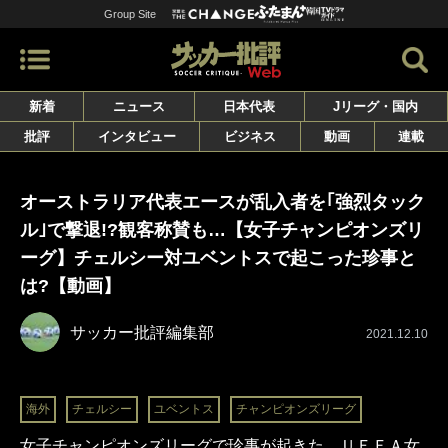
Group Site
新着
ニュース
日本代表
Jリーグ・国内
批評
インタビュー
ビジネス
動画
連載
オーストラリア代表エースが乱入者を｢強烈タック
ル｣で撃退!?観客称賛も…【女子チャンピオンズリ
ーグ】チェルシー対ユベントスで起こった珍事と
は?【動画】
サッカー批評編集部
2021.12.10
海外
チェルシー
ユベントス
チャンピオンズリーグ
女子チャンピオンズリーグで珍事が起きた。ＵＥＦＡ女