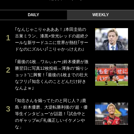
DAILY
WEEKLY
｢なんじゃこりゃあああ！｣本田圭佑の
古巣ミラン、漆黒×蛍光レッドの超絶ク
ールな新サードユニに世界が熱狂｢サー
ドなのにズルい｣｢こりゃかっけえわ｣
｢最後の1枚…ワルぃゎ〜｣鈴木優磨が激
勝翌日に写真12枚投稿→渾身の“煽りシ
ョット”に興奮！｢最後の1枚までの壮大
なフリ｣｢知念くんのことどんだけ好き
なんよｗ｣
｢知念さんを煽ってたのと同じ人？｣鹿
島・鈴木優磨、大逆転勝利後の“超・優
等生インタビュー”が話題！｢試合中と
のギャップw｣｢礼儀正しいイケメンや
な」