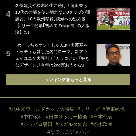
久保建英や松木玖生に続け！徳田誉ら
10代の才能を使い切れないJクラブの課
題と、｢0円欧州移籍｣撲滅への処方箋
【Jリーグ開幕｢初めての秋春制｣の大激
論】(5)
｢めーっちゃオシャじゃん｣中田英寿や
トッティも愛した名門ローマ、新アウ
ェイユニが大評判！｢カッコいい｣｢好き
なデザイン｣｢今年は2nd買おうかな｣
ランキングをもっと見る
#北中米ワールドカップ大特集
#Ｊリーグ
#伊東純也
#中村敬斗
#日本サッカー協会
#日本代表
#ジュビロ磐田
#ベガルタ仙台
#松木玖生
#なでしこジャパン