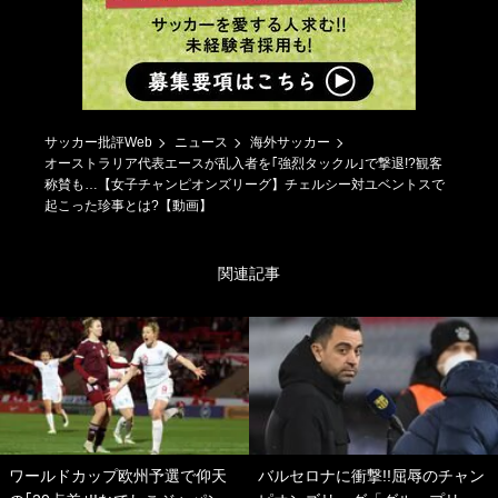
サッカー批評Web
ニュース
海外サッカー
オーストラリア代表エースが乱入者を｢強烈タックル｣で撃退!?観客
称賛も…【女子チャンピオンズリーグ】チェルシー対ユベントスで
起こった珍事とは?【動画】
関連記事
ワールドカップ欧州予選で仰天
バルセロナに衝撃!!屈辱のチャン