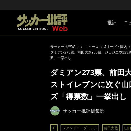
批評
ニ
Jリーグ
戦術
注目選手
海外サッ
監督
マネー
チームマ
日本代表
サッカー批評Web
ニュース
Jリーグ・国内
ダミアン273票、前田大然250票、ジェジエウ22
数」一挙出し
ダミアン273票、前田大
ストイレブンに次ぐ山口
ズ「得票数」一挙出し
サッカー批評編集部
J1
レアンドロ・ダミアン
前田大然
山