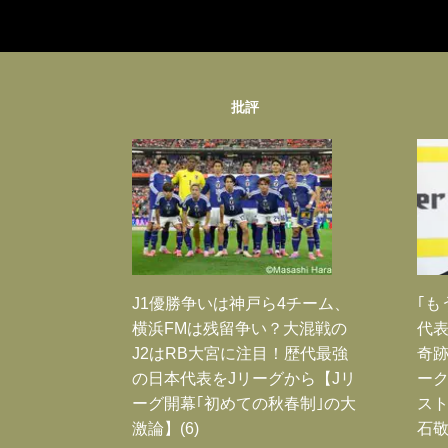
批評
J1優勝争いは神戸ら4チーム、
｢も
横浜FMは残留争い？大混戦の
代表
J2はRB大宮に注目！歴代最強
奇
の日本代表をJリーグから【Jリ
ー
ーグ開幕｢初めての秋春制｣の大
スト
激論】(6)
石敬