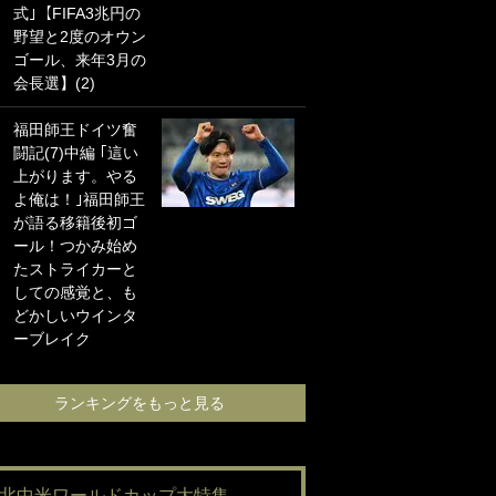
式｣【FIFA3兆円の
海の夕日”新アウェ
野望と2度のオウン
イユニに大反響｢か
ゴール、来年3月の
っこよすぎ｣｢革新
会長選】(2)
的｣｢ソソられる！｣
福田師王ドイツ奮
｢嫁さん美人すぎる
闘記(7)中編 ｢這い
て｣W杯で日本を沈
上がります。やる
めた“天敵FW”が結
よ俺は！｣福田師王
婚！ 才色兼備の妻
が語る移籍後初ゴ
との挙式ショット
ール！つかみ始め
に｢セレソン妻の中
たストライカーと
で一番美人｣｢ミラ
しての感覚と、も
ンダ･カーに似て
どかしいウインタ
る｣
ーブレイク
ランキングをも
ランキングをもっと見る
#北中米ワールドカップ大特集