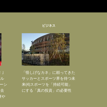
ビジネス
！｣
「怪しげなカネ」に頼ってきた
ポル
サッカーとスポーツ界を待つ未
ーシ
来(4)スポーツを「持続可能」
過去
にする「真の投資」の必要性
爽や