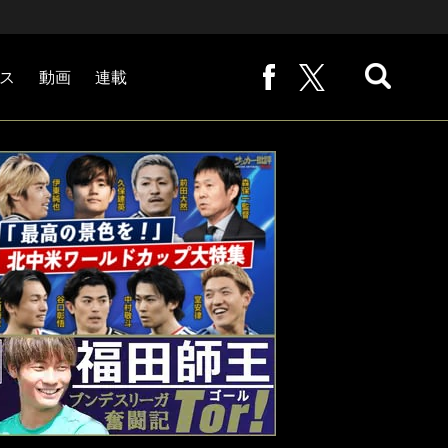
ス
動画
連載
熊崎敬の「路地から始まる処世術」
下田恒幸の「10倍面白くなるサッカー中継の見方」
サッカー批評PHOTOギャラリー「ピッチの焦点」
後藤健生の「蹴球放浪記」
原悦生PHOTOギャラリー「サッカー遠近」
「だれかに言いたくなる記録」
福田師王「ブンデスリーガ奮闘記 Tor!」
大住良之の「この世界のコーナーエリアから」