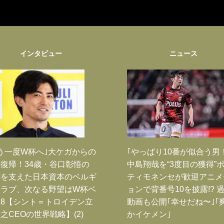
インタビュー
ニュース
う一度W杯へ｣大ケガからの
｢やっぱり10番が似合う男
復帰！34歳・谷口彰悟の
中島翔哉を“3度目の獲得”
跡を支えた日本資本のベルギ
ティモネンセが歓迎アニメ
クラブ、次なる野望はW杯ベ
ョンで背番号10を披露!? 
8【シント＝トロイデン立
動画も公開｢幸せだね〜｣｢
之CEOの世界戦略】(2)
かイケメン｣