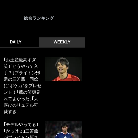
総合ランキング
DAILY
WEEKLY
｢お土産最高すぎ
｢光の速さじゃん｣
笑｣｢どうやって入
｢えっぐいミドル｣
手？｣ブライトン帰
ドイツ名門移籍の
還の三笘薫、同僚
日本代表23歳ボラ
に“ポケカ”をプレゼ
ンチ、移籍後初ゴ
ント！｢薫の笑顔見
ールに驚愕！｢見た
れてよかった｣｢大
事ないシュートや｣
喜びのリュテル可
｢聡がどんどん遠く
愛すぎ｣
なっていく」
｢モデルやってる｣
｢誰が止めれんねん
｢かっけぇ｣三笘薫
w｣フェイエ上田綺
がブライトン新ユ
世の“神コース”弾丸