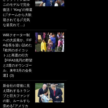
ニのモデルで完全
PKにイタリア代表
復活！“King”の帰還
GKも成す術なし！
に｢チームから大歓
｢ノーチャンスすぎ
迎されてる｣｢元気
るわ｣｢綺世のPKの
な姿見れて…｣
上手さは世界屈指
かも｣
W杯クオーター制
への大反発か、FIF
｢また敬斗が魚に
A会長を追い詰めた
笑｣菅原由勢がW杯
｢欧州のボイコッ
戦士の夏休み秘蔵
ト｣と再選の行方
ショット公開！ 川
【FIFA3兆円の野望
口春奈と結婚のモ
と2度のオウンゴー
テ男も登場で｢写真
ル、来年3月の会長
全部楽しそう｣｢タ
選】(3)
ケの水中かわいす
ぎる」
新会社の背後に見
え隠れするトラン
｢セカンドで決まり
プと巨大ファンド
だな｣19歳の日本代
の影、ルールすら
表MFが加入したス
歪める｢アメリカ
ペイン名門、“地中