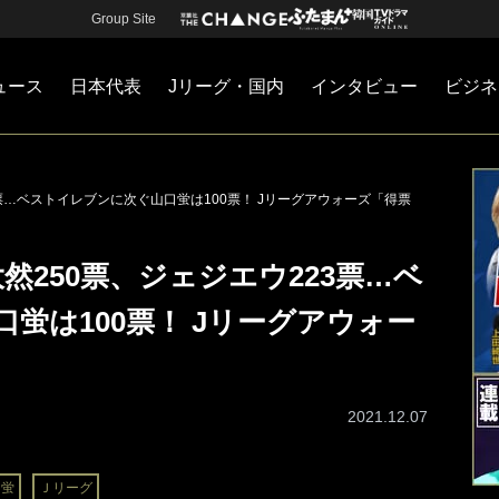
Group Site
ュース
日本代表
Jリーグ・国内
インタビュー
ビジネ
・国内
カー
ネジメント
Jリーグ・国内
戦術
注目選手
海外サッカー
監督
マネー
チームマネジメント
日本代表
3票…ベストイレブンに次ぐ山口蛍は100票！ Jリーグアウォーズ「得票
然250票、ジェジエウ223票…ベ
蛍は100票！ Jリーグアウォー
2021.12.07
口蛍
Ｊリーグ