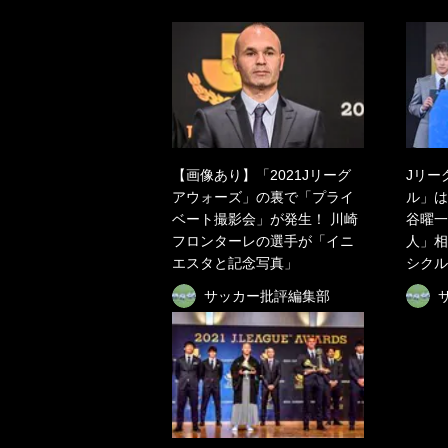
【画像あり】「2021Jリーグ
Jリー
アウォーズ」の裏で「プライ
ル」は
ベート撮影会」が発生！ 川崎
谷曜一
フロンターレの選手が「イニ
人」相
エスタと記念写真」
シクル
サッカー批評編集部