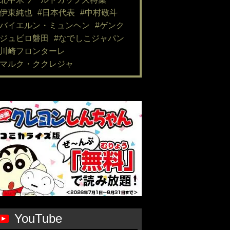
#伊東純也
#日本代表
#中村敬斗
#バイエルン・ミュンヘン
#ゲンク
#ジュビロ磐田
#なでしこジャパン
#川崎フロンターレ
#マルク・ククレジャ
YouTube