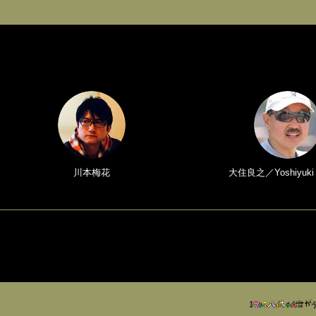
川本梅花
大住良之／Yoshiyuki