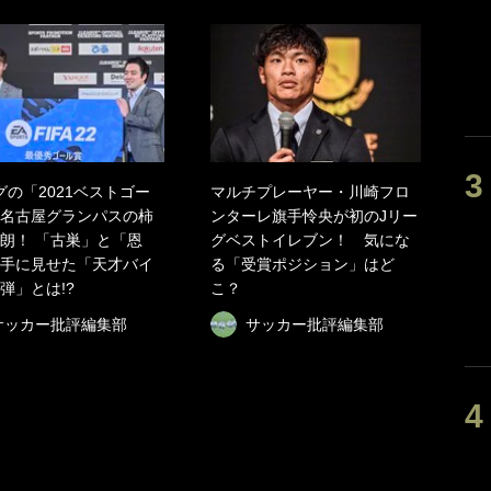
グの「2021ベストゴー
マルチプレーヤー・川崎フロ
名古屋グランパスの柿
ンターレ旗手怜央が初のJリー
朗！ 「古巣」と「恩
グベストイレブン！ 気にな
手に見せた「天才バイ
る「受賞ポジション」はど
弾」とは!?
こ？
サッカー批評編集部
サッカー批評編集部