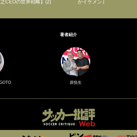
之CEOの世界戦略】(2)
かイケメン｣
著者紹介
GOTO
原悦生