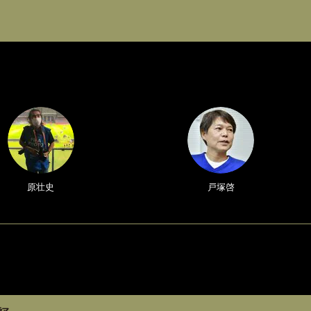
原壮史
戸塚啓