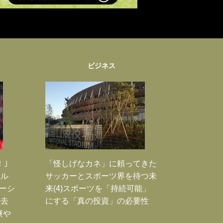
ビジネス
！｣
「怪しげなカネ」に頼ってきた
ポル
サッカーとスポーツ界を待つ未
ーシ
来(4)スポーツを「持続可能」
過去
にする「真の投資」の必要性
爽や