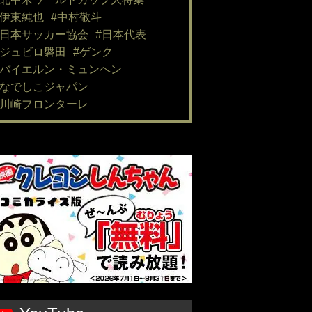
#伊東純也
#中村敬斗
#日本サッカー協会
#日本代表
#ジュビロ磐田
#ゲンク
#バイエルン・ミュンヘン
#なでしこジャパン
#川崎フロンターレ