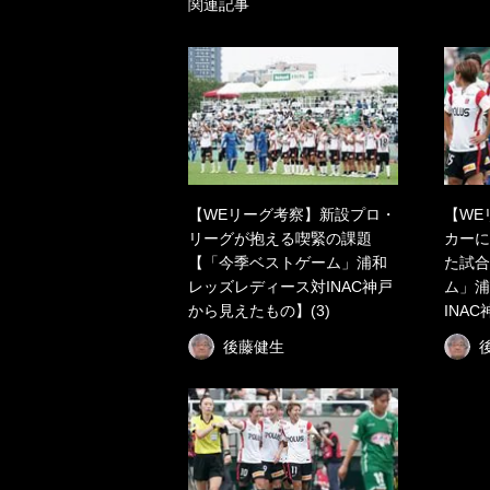
関連記事
【WEリーグ考察】新設プロ・
【WE
リーグが抱える喫緊の課題
カーに
【「今季ベストゲーム」浦和
た試合
レッズレディース対INAC神戸
ム」浦
から見えたもの】(3)
INA
後藤健生