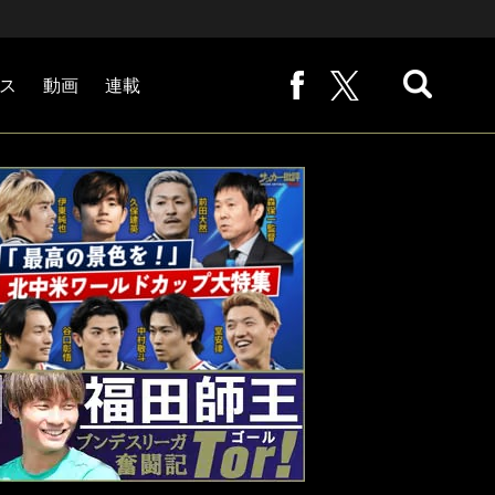
ス
動画
連載
熊崎敬の「路地から始まる処世術」
下田恒幸の「10倍面白くなるサッカー中継の見方」
サッカー批評PHOTOギャラリー「ピッチの焦点」
後藤健生の「蹴球放浪記」
原悦生PHOTOギャラリー「サッカー遠近」
「だれかに言いたくなる記録」
福田師王「ブンデスリーガ奮闘記 Tor!」
大住良之の「この世界のコーナーエリアから」