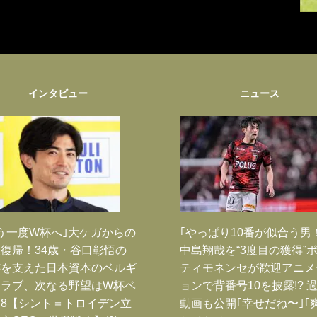
インタビュー
ニュース
う一度W杯へ｣大ケガからの
｢やっぱり10番が似合う男
復帰！34歳・谷口彰悟の
中島翔哉を“3度目の獲得”
跡を支えた日本資本のベルギ
ティモネンセが歓迎アニメ
クラブ、次なる野望はW杯ベ
ョンで背番号10を披露!? 
8【シント＝トロイデン立
動画も公開｢幸せだね〜｣｢