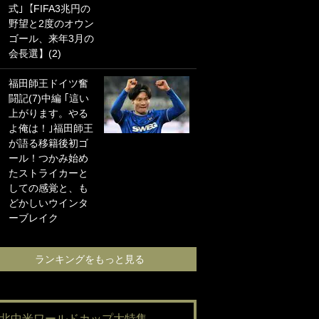
式｣【FIFA3兆円の
海の夕日”新アウェ
野望と2度のオウン
イユニに大反響｢か
ゴール、来年3月の
っこよすぎ｣｢革新
会長選】(2)
的｣｢ソソられる！｣
福田師王ドイツ奮
｢お土産最高すぎ
闘記(7)中編 ｢這い
笑｣｢どうやって入
上がります。やる
手？｣ブライトン帰
よ俺は！｣福田師王
還の三笘薫、同僚
が語る移籍後初ゴ
に“ポケカ”をプレゼ
ール！つかみ始め
ント！｢薫の笑顔見
たストライカーと
れてよかった｣｢大
しての感覚と、も
喜びのリュテル可
どかしいウインタ
愛すぎ｣
ーブレイク
ランキングをも
ランキングをもっと見る
#北中米ワールドカップ大特集