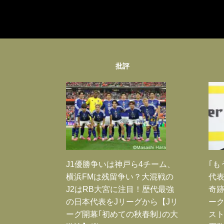
批評
J1優勝争いは神戸ら4チーム、
｢も
横浜FMは残留争い？大混戦の
代表
J2はRB大宮に注目！歴代最強
奇
の日本代表をJリーグから【Jリ
ー
ーグ開幕｢初めての秋春制｣の大
スト