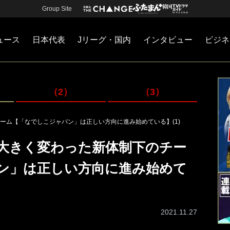
Group Site
ュース
日本代表
Jリーグ・国内
インタビュー
ビジネ
・国内
カー
ネジメント
Jリーグ・国内
戦術
注目選手
海外サッカー
監督
マネー
チームマネジメント
日本代表
（2）
（3）
ーム【「なでしこジャパン」は正しい方向に進み始めている】(1)
大きく変わった新体制下のチー
ン」は正しい方向に進み始めて
2021.11.27