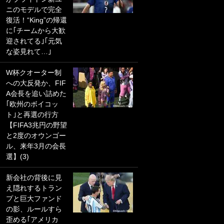
ニのモデルで完全
PKにイタリア代表
復活！“King”の帰還
GKも成す術なし！
に｢チームから大歓
｢ノーチャンスすぎ
迎されてる｣｢元気
るわ｣｢綺世のPKの
な姿見れて…｣
上手さは世界屈指
かも｣
W杯クオーター制
への大反発か、FIF
｢また敬斗が魚に
A会長を追い詰めた
笑｣菅原由勢がW杯
｢欧州のボイコッ
戦士の夏休み秘蔵
ト｣と再選の行方
ショット公開！ 川
【FIFA3兆円の野望
口春奈と結婚のモ
と2度のオウンゴー
テ男も登場で｢写真
ル、来年3月の会長
全部楽しそう｣｢タ
選】(3)
ケの水中かわいす
ぎる」
新会社の背後に見
え隠れするトラン
｢セカンドで決まり
プと巨大ファンド
だな｣19歳の日本代
の影、ルールすら
表MFが加入したス
歪める｢アメリカ
ペイン名門、“地中