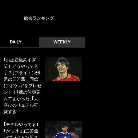
総合ランキング
DAILY
WEEKLY
｢お土産最高すぎ
｢光の速さじゃん｣
笑｣｢どうやって入
｢えっぐいミドル｣
手？｣ブライトン帰
ドイツ名門移籍の
還の三笘薫、同僚
日本代表23歳ボラ
に“ポケカ”をプレゼ
ンチ、移籍後初ゴ
ント！｢薫の笑顔見
ールに驚愕！｢見た
れてよかった｣｢大
事ないシュートや｣
喜びのリュテル可
｢聡がどんどん遠く
愛すぎ｣
なっていく」
｢モデルやってる｣
｢誰が止めれんねん
｢かっけぇ｣三笘薫
w｣フェイエ上田綺
がブライトン新ユ
世の“神コース”弾丸