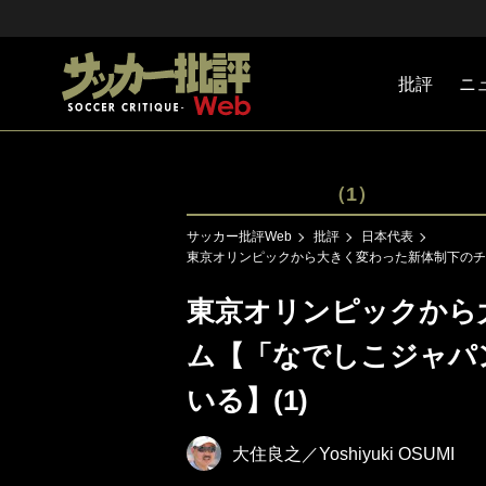
批評
ニ
Jリーグ
戦術
注目選手
海外サッ
監督
マネー
チームマ
日本代表
（1）
サッカー批評Web
批評
日本代表
東京オリンピックから大きく変わった新体制下のチ
東京オリンピックから
ム【「なでしこジャパ
いる】(1)
大住良之／Yoshiyuki OSUMI