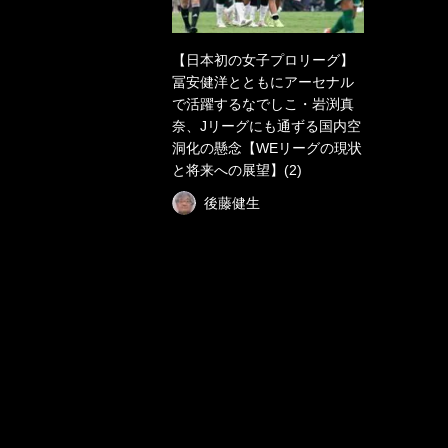
【日本初の女子プロリーグ】
冨安健洋とともにアーセナル
で活躍するなでしこ・岩渕真
奈、Jリーグにも通ずる国内空
洞化の懸念【WEリーグの現状
と将来への展望】(2)
後藤健生