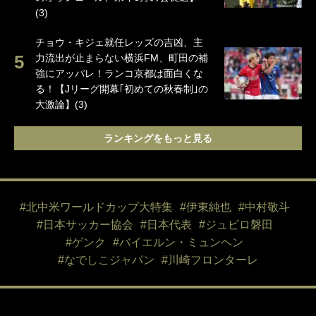
(3)
チョウ・キジェ就任レッズの吉凶、主
力流出が止まらない横浜FM、町田の補
強にアッパレ！ランコ京都は面白くな
る！【Jリーグ開幕｢初めての秋春制｣の
大激論】(3)
ランキングをもっと見る
#北中米ワールドカップ大特集
#伊東純也
#中村敬斗
#日本サッカー協会
#日本代表
#ジュビロ磐田
#ゲンク
#バイエルン・ミュンヘン
#なでしこジャパン
#川崎フロンターレ