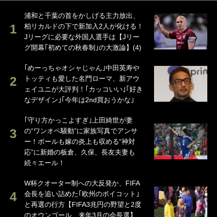
浦和と千葉の首をかしげる主力放出、
柏リカルドの下で新加入2人が化ける！
Jリーグに必要な外国人選手は【Jリー
グ開幕｢初めての秋春制｣の大激論】(4)
｢めーっちゃオシャじゃん｣中田英寿や
トッティも愛した名門ローマ、新アウ
ェイユニが大評判！｢カッコいい｣｢好き
なデザイン｣｢今年は2nd買おうかな｣
｢守り方かっこよすぎ｣上田綺世が妻
の“ワンオペ騒動”に家族写真でアンサ
ー！ボールも嫁の炎上も収める“神対
応”に新婚の板倉、久保、長友夫妻も
続々エール！
W杯クオーター制への大反発か、FIFA
会長を追い詰めた｢欧州のボイコット｣
と再選の行方【FIFA3兆円の野望と2度
のオウンゴール、来年3月の会長選】