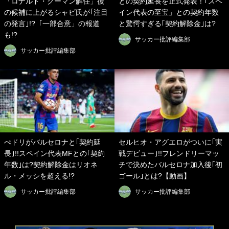
「ロナルド・クーマン解任」後
との契約延長を正式発表！｢スペ
の候補に上がるシャビ氏が｢注目
イン代表の至宝」との契約年数
の発言｣!?「一部合意」の報道
と驚愕すぎる｢契約解除金｣は?
も!?
サッカー批評編集部
サッカー批評編集部
ぺドリがバルセロナと｢契約延
セルヒオ・アグエロがついに｢実
長｣!!スペイン代表MFとの｢契約
戦デビュー｣!!フレンドリーマッ
年数｣は?契約解除金はリオネ
チで決めたバルセロナ加入後｢初
ル・メッシを超える!?
ゴール｣とは?【動画】
サッカー批評編集部
サッカー批評編集部