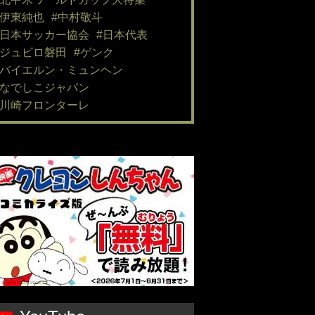
#伊東純也
#中村敬斗
#日本サッカー協会
#日本代表
#ジュビロ磐田
#ゲンク
#バイエルン・ミュンヘン
#なでしこジャパン
#川崎フロンターレ