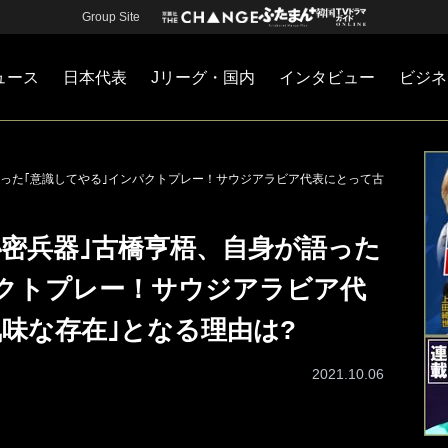
Group Site
ュース
日本代表
Jリーグ・国内
インタビュー
ビジネ
・国内
カー
ネジメント
Jリーグ・国内
戦術
注目選手
海外サッカー
監督
マネー
チームマネジメント
日本代表
語った｢意識してやる｣インパクトプレー！サウジアラビア代表にとって古
秘密兵器｣古橋亨梧、自身が語った
パクトプレー！サウジアラビア代
味な存在｣となる理由は?
2021.10.06