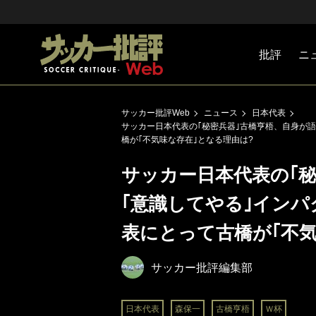
批評
ニ
Jリーグ
戦術
注目選手
海外サッ
監督
マネー
チームマ
日本代表
サッカー批評Web
ニュース
日本代表
サッカー日本代表の｢秘密兵器｣古橋亨梧、自身が
橋が｢不気味な存在｣となる理由は?
サッカー日本代表の｢
｢意識してやる｣イン
表にとって古橋が｢不気
サッカー批評編集部
日本代表
森保一
古橋亨梧
Ｗ杯