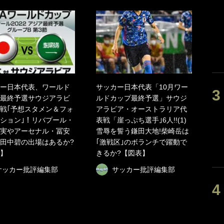
ー日本代表、ワールド
サッカー日本代表「10月ワー
最終予選サウジアラビ
ルドカップ最終予選」サウジ
戦｢予想スタメン＆フォ
アラビア・オーストラリア代
ション｣！リバプール・
表戦「崖っぷち選手｣6人!!(1)
実やアーセナル・冨安
雪辱を誓う鎌田大地!柴崎岳は
田中碧の出場はあるか?
｢激戦区｣のボランチで躍動で
】
きるか?【図表】
サッカー批評編集部
サッカー批評編集部