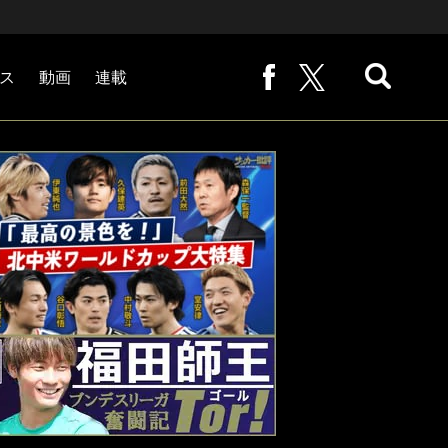
ス
動画
連載
熊崎敬の「路地から始まる処世術」
下田恒幸の「10倍面白くなるサッカー中継の見方」
サッカー批評PHOTOギャラリー「ピッチの焦点」
後藤健生の「蹴球放浪記」
原悦生PHOTOギャラリー「サッカー遠近」
「だれかに言いたくなる記録」
福田師王「ブンデスリーガ奮闘記 Tor!」
大住良之の「この世界のコーナーエリアから」