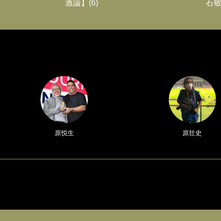
激論】(6)
石敬
原悦生
原壮史