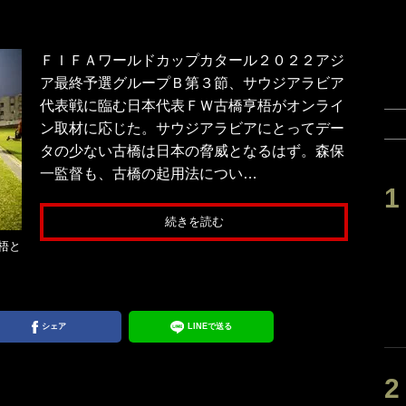
ＦＩＦＡワールドカップカタール２０２２アジ
ア最終予選グループＢ第３節、サウジアラビア
代表戦に臨む日本代表ＦＷ古橋亨梧がオンライ
ン取材に応じた。サウジアラビアにとってデー
タの少ない古橋は日本の脅威となるはず。森保
一監督も、古橋の起用法につい…
続きを読む
梧と
シェア
LINEで送る