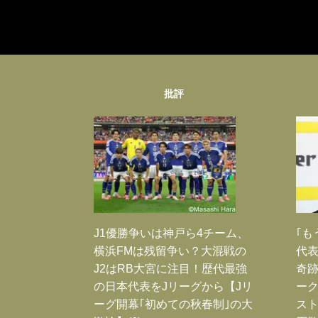
批評
J1優勝争いは神戸ら4チーム、
｢も
横浜FMは残留争い？大混戦の
代表
J2はRB大宮に注目！歴代最強
奇
の日本代表をJリーグから【Jリ
ー
ーグ開幕｢初めての秋春制｣の大
スト