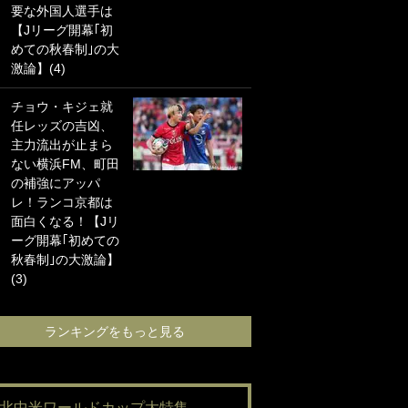
要な外国人選手は
海の夕日”新アウェ
【Jリーグ開幕｢初
イユニに大反響｢か
めての秋春制｣の大
っこよすぎ｣｢革新
激論】(4)
的｣｢ソソられる！｣
チョウ・キジェ就
｢お土産最高すぎ
任レッズの吉凶、
笑｣｢どうやって入
主力流出が止まら
手？｣ブライトン帰
ない横浜FM、町田
還の三笘薫、同僚
の補強にアッパ
に“ポケカ”をプレゼ
レ！ランコ京都は
ント！｢薫の笑顔見
面白くなる！【Jリ
れてよかった｣｢大
ーグ開幕｢初めての
喜びのリュテル可
秋春制｣の大激論】
愛すぎ｣
(3)
ランキングをも
ランキングをもっと見る
#北中米ワールドカップ大特集