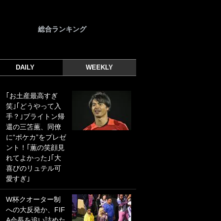
総合ランキング
DAILY
WEEKLY
｢お土産最高すぎ
｢光の速さじゃん｣
笑｣｢どうやって入
｢えっぐいミドル｣
手？｣ブライトン帰
ドイツ名門移籍の
還の三笘薫、同僚
日本代表23歳ボラ
に“ポケカ”をプレゼ
ンチ、移籍後初ゴ
ント！｢薫の笑顔見
ールに驚愕！｢見た
れてよかった｣｢大
事ないシュートや｣
喜びのリュテル可
｢聡がどんどん遠く
愛すぎ｣
なっていく」
W杯クオーター制
｢誰が止めれんねん
への大反発か、FIF
w｣フェイエ上田綺
A会長を追い詰めた
世の“神コース”弾丸