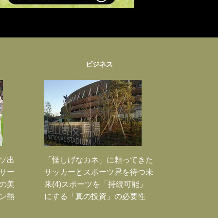
ビジネス
ソ出
「怪しげなカネ」に頼ってきた
新サー
サッカーとスポーツ界を待つ未
の美
来(4)スポーツを「持続可能」
ン熱
にする「真の投資」の必要性