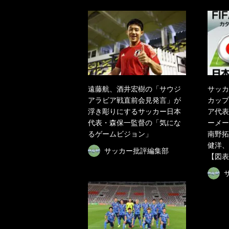
遠藤航、酒井宏樹の「サウジ
サッカ
アラビア戦直前会見発言」が
カップ
浮き彫りにするサッカー日本
ア代表
代表・森保一監督の「気にな
ーメー
るゲームビジョン」
南野拓
健洋、
サッカー批評編集部
【図表