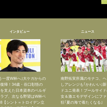
インタビュー
ニュース
う一度W杯へ｣大ケガからの
南野拓実所属のモナコ、ヘ
復帰！34歳・谷口彰悟の
しアレンジも｢かわいい｣
跡を支えた日本資本のベルギ
ドユニ発表！プールサイド
クラブ、次なる野望はW杯ベ
女＆激エモデザインにファ
8【シント＝トロイデン立
狂｢夏の海で着たくなる｣