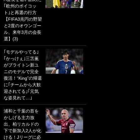
｢欧州のボイコッ
PKにイタリア代表
ト｣と再選の行方
GKも成す術なし！
【FIFA3兆円の野望
｢ノーチャンスすぎ
と2度のオウンゴー
るわ｣｢綺世のPKの
ル、来年3月の会長
上手さは世界屈指
選】(3)
かも｣
｢モデルやってる｣
｢また敬斗が魚に
｢かっけぇ｣三笘薫
笑｣菅原由勢がW杯
がブライトン新ユ
戦士の夏休み秘蔵
ニのモデルで完全
ショット公開！ 川
復活！“King”の帰還
口春奈と結婚のモ
に｢チームから大歓
テ男も登場で｢写真
迎されてる｣｢元気
全部楽しそう｣｢タ
な姿見れて…｣
ケの水中かわいす
ぎる」
浦和と千葉の首を
かしげる主力放
｢セカンドで決まり
出、柏リカルドの
だな｣19歳の日本代
下で新加入2人が化
表MFが加入したス
ける！Jリーグに必
ペイン名門、“地中