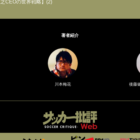
之CEOの世界戦略】(2)
著者紹介
川本梅花
後藤健