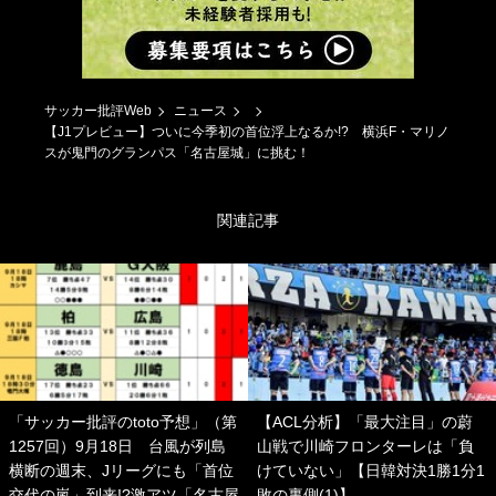
サッカー批評Web
ニュース
【J1プレビュー】ついに今季初の首位浮上なるか!? 横浜F・マリノ
スが鬼門のグランパス「名古屋城」に挑む！
関連記事
「サッカー批評のtoto予想」（第
【ACL分析】「最大注目」の蔚
1257回）9月18日 台風が列島
山戦で川崎フロンターレは「負
横断の週末、Jリーグにも「首位
けていない」【日韓対決1勝1分1
交代の嵐」到来!?激アツ「名古屋
敗の裏側(1)】