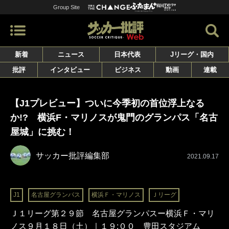
Group Site
新着
ニュース
日本代表
Jリーグ・国内
批評
インタビュー
ビジネス
動画
連載
【J1プレビュー】ついに今季初の首位浮上なる
か!? 横浜F・マリノスが鬼門のグランパス「名古
屋城」に挑む！
サッカー批評編集部
2021.09.17
J1
名古屋グランパス
横浜Ｆ・マリノス
Ｊリーグ
Ｊ１リーグ第２９節 名古屋グランパスー横浜Ｆ・マリ
ノス９月１８日（土）｜１９:００ 豊田スタジアム