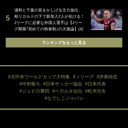
浦和と千葉の首をかしげる主力放出、
柏リカルドの下で新加入2人が化ける！
Jリーグに必要な外国人選手は【Jリー
グ開幕｢初めての秋春制｣の大激論】(4)
ランキングをもっと見る
#北中米ワールドカップ大特集
#Ｊリーグ
#伊東純也
#中村敬斗
#日本サッカー協会
#日本代表
#ジュビロ磐田
#ベガルタ仙台
#松木玖生
#なでしこジャパン