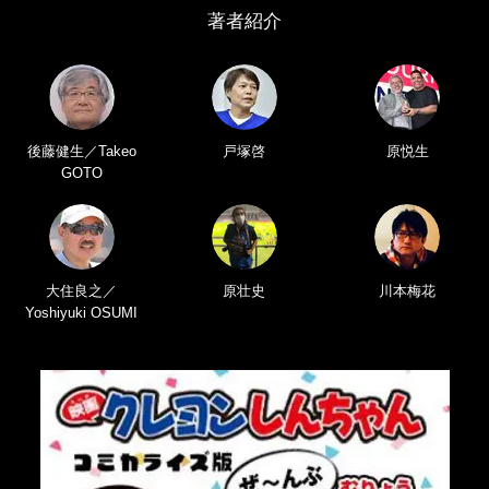
著者紹介
後藤健生／Takeo
戸塚啓
原悦生
GOTO
大住良之／
原壮史
川本梅花
Yoshiyuki OSUMI