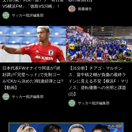
VS横浜FM」「徳島VS川崎」！
後藤健生
サッカー批評編集部
日本代表FWオナイウ阿道が｢絶
【J1分析】チアゴ・マルチン
好調｣!!｢完璧ヘッド｣で先制ゴー
ス、畠中槙之輔が負傷の最終ラ
ル!CKから決めた3戦連続弾とは?
インに見える不安【横浜F・マリ
【動画】
ノス、逆転優勝への光明と課題
(2)】
サッカー批評編集部
サッカー批評編集部