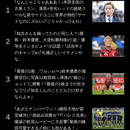
｢なんじゃこりゃあああ！｣本田圭佑の
古巣ミラン、漆黒×蛍光レッドの超絶ク
ールな新サードユニに世界が熱狂｢サー
ドなのにズルい｣｢こりゃかっけえわ｣
｢知念さんを煽ってたのと同じ人？｣鹿
島・鈴木優磨、大逆転勝利後の“超・優
等生インタビュー”が話題！｢試合中と
のギャップw｣｢礼儀正しいイケメンや
な」
｢最後の1枚…ワルぃゎ〜｣鈴木優磨が激
勝翌日に写真12枚投稿→渾身の“煽りシ
ョット”に興奮！｢最後の1枚までの壮大
なフリ｣｢知念くんのことどんだけ好き
なんよｗ｣
｢あざとナンバーワン！｣鎌田大地が冨
安健洋に“肩組み頭乗せ”!?｢パレス兄弟｣
爆誕の歓迎ムービーに大反響｢最後の鎌
田可愛すぎる｣｢粋にも程がある！」