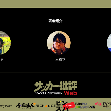
著者紹介
壮史
川本梅花