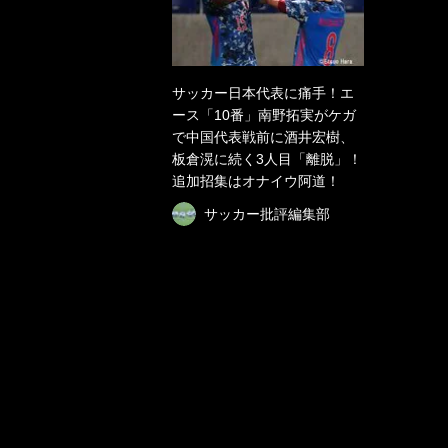
サッカー日本代表に痛手！エ
ース「10番」南野拓実がケガ
で中国代表戦前に酒井宏樹、
板倉滉に続く3人目「離脱」！
追加招集はオナイウ阿道！
サッカー批評編集部