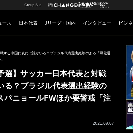
Group Site
ュース
日本代表
Jリーグ・国内
インタビュー
ビジネ
・国内
カー
ネジメント
Jリーグ・国内
戦術
注目選手
海外サッカー
監督
マネー
チームマネジメント
日本代表
戦する中国代表には誰がいる？ブラジル代表選出経験のある「帰化選
人」
予選】サッカー日本代表と対戦
いる？ブラジル代表選出経験の
スパニョールFWほか要警戒「注
2021.09.07