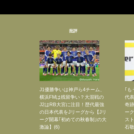
批評
J1優勝争いは神戸ら4チーム、
｢も
横浜FMは残留争い？大混戦の
代表
J2はRB大宮に注目！歴代最強
奇
の日本代表をJリーグから【Jリ
ー
ーグ開幕｢初めての秋春制｣の大
スト
激論】(6)
石敬