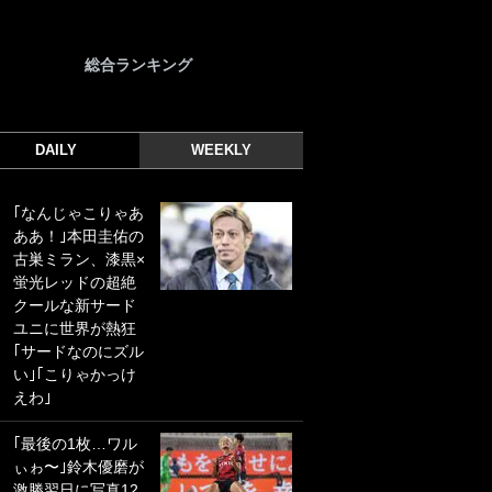
総合ランキング
DAILY
WEEKLY
｢なんじゃこりゃあ
｢光の速さじゃん｣
ああ！｣本田圭佑の
｢えっぐいミドル｣
古巣ミラン、漆黒×
ドイツ名門移籍の
蛍光レッドの超絶
日本代表23歳ボラ
クールな新サード
ンチ、移籍後初ゴ
ユニに世界が熱狂
ールに驚愕！｢見た
｢サードなのにズル
事ないシュートや｣
い｣｢こりゃかっけ
｢聡がどんどん遠く
えわ｣
なっていく」
｢最後の1枚…ワル
｢誰が止めれんねん
ぃゎ〜｣鈴木優磨が
w｣フェイエ上田綺
激勝翌日に写真12
世の“神コース”弾丸