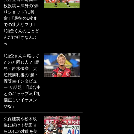
枚投稿→渾身の“煽
PKにイタリア代表
りショット”に興
GKも成す術なし！
奮！｢最後の1枚ま
｢ノーチャンスすぎ
での壮大なフリ｣
るわ｣｢綺世のPKの
｢知念くんのことど
上手さは世界屈指
んだけ好きなんよ
かも｣
ｗ｣
｢また敬斗が魚に
｢知念さんを煽って
笑｣菅原由勢がW杯
たのと同じ人？｣鹿
戦士の夏休み秘蔵
島・鈴木優磨、大
ショット公開！ 川
逆転勝利後の“超・
口春奈と結婚のモ
優等生インタビュ
テ男も登場で｢写真
ー”が話題！｢試合中
全部楽しそう｣｢タ
とのギャップw｣｢礼
ケの水中かわいす
儀正しいイケメン
ぎる」
やな」
｢お土産最高すぎ
久保建英や松木玖
笑｣｢どうやって入
生に続け！徳田誉
手？｣ブライトン帰
ら10代の才能を使
還の三笘薫、同僚