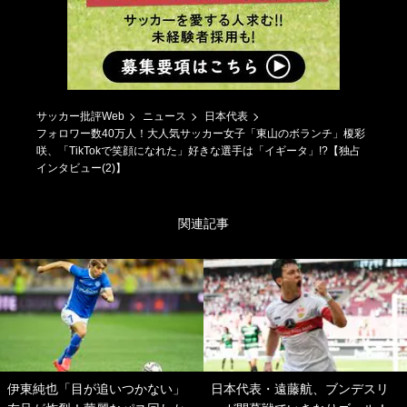
サッカー批評Web
ニュース
日本代表
フォロワー数40万人！大人気サッカー女子「東山のボランチ」榎彩
咲、「TikTokで笑顔になれた」好きな選手は「イギータ」!?【独占
インタビュー(2)】
関連記事
伊東純也「目が追いつかない」
日本代表・遠藤航、ブンデスリ