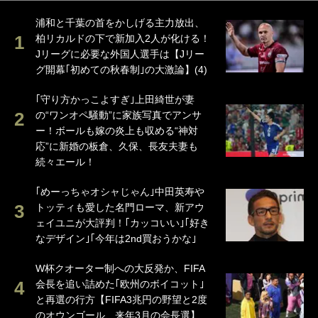
浦和と千葉の首をかしげる主力放出、
柏リカルドの下で新加入2人が化ける！
Jリーグに必要な外国人選手は【Jリー
グ開幕｢初めての秋春制｣の大激論】(4)
｢守り方かっこよすぎ｣上田綺世が妻
の“ワンオペ騒動”に家族写真でアンサ
ー！ボールも嫁の炎上も収める“神対
応”に新婚の板倉、久保、長友夫妻も
続々エール！
｢めーっちゃオシャじゃん｣中田英寿や
トッティも愛した名門ローマ、新アウ
ェイユニが大評判！｢カッコいい｣｢好き
なデザイン｣｢今年は2nd買おうかな｣
W杯クオーター制への大反発か、FIFA
会長を追い詰めた｢欧州のボイコット｣
と再選の行方【FIFA3兆円の野望と2度
のオウンゴール、来年3月の会長選】