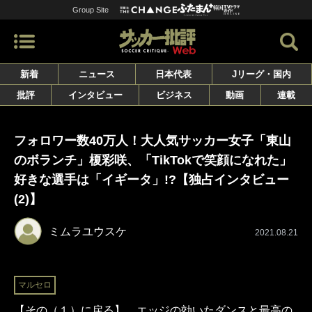
Group Site
新着
ニュース
日本代表
Jリーグ・国内
批評
インタビュー
ビジネス
動画
連載
フォロワー数40万人！大人気サッカー女子「東山
のボランチ」榎彩咲、「TikTokで笑顔になれた」
好きな選手は「イギータ」!?【独占インタビュー
(2)】
ミムラユウスケ
2021.08.21
マルセロ
【その（１）に戻る】 エッジの効いたダンスと最高の