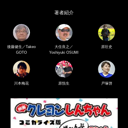
著者紹介
後藤健生／Takeo
大住良之／
原壮史
GOTO
Yoshiyuki OSUMI
川本梅花
原悦生
戸塚啓