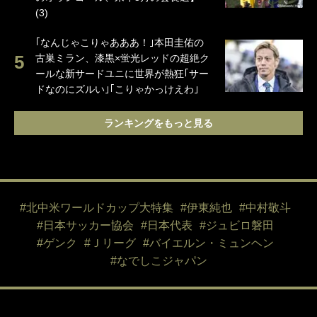
(3)
｢なんじゃこりゃあああ！｣本田圭佑の
古巣ミラン、漆黒×蛍光レッドの超絶ク
ールな新サードユニに世界が熱狂｢サー
ドなのにズルい｣｢こりゃかっけえわ｣
ランキングをもっと見る
#北中米ワールドカップ大特集
#伊東純也
#中村敬斗
#日本サッカー協会
#日本代表
#ジュビロ磐田
#ゲンク
#Ｊリーグ
#バイエルン・ミュンヘン
#なでしこジャパン