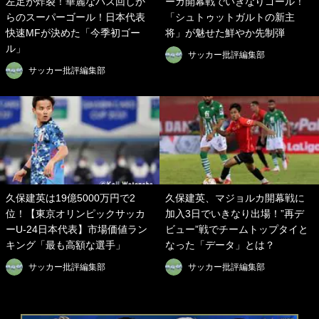
左足が炸裂！華麗なパス回しか
ーガ開幕戦でいきなりゴール！
らのスーパーゴール！日本代表
「シュトゥットガルトの新主
快速MFが決めた「今季初ゴー
将」が魅せた鮮やか先制弾
ル」
サッカー批評編集部
サッカー批評編集部
久保建英は19億5000万円で2
久保建英、マジョルカ開幕戦に
位！【東京オリンピックサッカ
加入3日でいきなり出場！”再デ
ーU-24日本代表】市場価値ラン
ビュー”戦でチームトップタイと
キング「最も高額な選手」
なった「データ」とは？
サッカー批評編集部
サッカー批評編集部