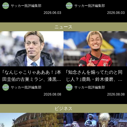
悟の奇跡を支えた日本資本の
ブは創設102年目に歴史的快
サッカー批評編集部
サッカー批評編集部
ベルギークラブ、次なる野望
挙を成し遂げられたのか？
2026.06.03
2026.06.03
はW杯ベスト8【シント＝ト
【シント＝トロイデン立石敬
ロイデン立石敬之CEOの世
之CEOの世界戦略】(1)
ニュース
界戦略】(2)
｢なんじゃこりゃあああ！｣本
｢知念さんを煽ってたのと同
田圭佑の古巣ミラン、漆黒×
じ人？｣鹿島・鈴木優磨、大
蛍光レッドの超絶クールな新
逆転勝利後の“超・優等生イ
サッカー批評編集部
サッカー批評編集部
サードユニに世界が熱狂｢サ
ンタビュー”が話題！｢試合中
2026.08.08
2026.08.08
ードなのにズルい｣｢こりゃか
とのギャップw｣｢礼儀正しい
っけえわ｣
イケメンやな」
ビジネス