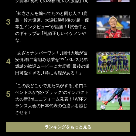
グ開幕｢初めての秋春制｣の大激論】(4)
｢知念さんを煽ってたのと同じ人？｣鹿
島・鈴木優磨、大逆転勝利後の“超・優
等生インタビュー”が話題！｢試合中と
のギャップw｣｢礼儀正しいイケメンや
な」
｢あざとナンバーワン！｣鎌田大地が冨
安健洋に“肩組み頭乗せ”!?｢パレス兄弟｣
爆誕の歓迎ムービーに大反響｢最後の鎌
田可愛すぎる｣｢粋にも程がある！」
｢この炎どこかで見た気がする｣名門ユ
ベントスが“炎×ブラック”のインパクト
大の新3rdユニフォーム発表！｢W杯フ
ランス大会の日本代表の色違いを感じ
させる｣
ランキングをもっと見る