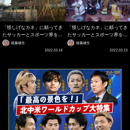
「怪しげなカネ」に頼ってき
「怪しげなカネ」に頼ってき
たサッカーとスポーツ界を待
たサッカーとスポーツ界を待
つ未来(4)スポーツを「持続
つ未来(3)「ロシアン・マネ
後藤健生
後藤健生
可能」にする「真の投資」の
ー」に続く中東の「オイルマ
2022.03.16
2022.03.15
必要性
ネー」の危険性