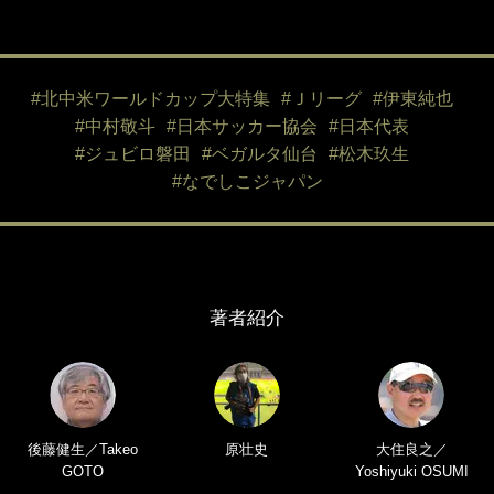
#北中米ワールドカップ大特集
#Ｊリーグ
#伊東純也
#中村敬斗
#日本サッカー協会
#日本代表
#ジュビロ磐田
#ベガルタ仙台
#松木玖生
#なでしこジャパン
著者紹介
後藤健生／Takeo
原壮史
大住良之／
GOTO
Yoshiyuki OSUMI