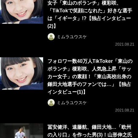
女子「東山のボランチ」榎彩咲、
「TikTokで笑顔になれた」好きな選手
は「イギータ」!?【独占インタビュー
(2)】
ミムラユウスケ
2021.08.21
フォロワー数40万人TikToker「東山の
ボランチ」榎彩咲、人気急上昇「サッ
カー女子」の素顔！「東山高校出身の
鎌田大地選手のファンでは…」【独占
インタビュー(1)】
ミムラユウスケ
2021.08.21
冨安健洋、遠藤航、鎌田大地…「欧州
の入り口」を作った男(3)！山形伸之氏