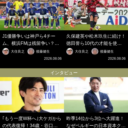
J1優勝争いは神戸ら4チー
久保建英や松木玖生に続け！
ム、横浜FMは残留争い？大
徳田誉ら10代の才能を使い
混戦のJ2はRB大宮に注目！
切れないJクラブの課題と、
大住良之
後藤健生
大住良之
後藤健生
歴代最強の日本代表をJリー
｢0円欧州移籍｣撲滅への処方
2026.08.06
2026.08.06
グから【Jリーグ開幕｢初めて
箋【Jリーグ開幕｢初めての秋
の秋春制｣の大激論】(6)
春制｣の大激論】(5)
インタビュー
｢もう一度W杯へ｣大ケガから
昨季14位から3位へ大躍進！
の代表復帰！34歳・谷口彰
なぜベルギーの日本資本クラ