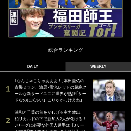
総合ランキング
DAILY
WEEKLY
｢なんじゃこりゃあああ！｣本田圭佑の
古巣ミラン、漆黒×蛍光レッドの超絶ク
ールな新サードユニに世界が熱狂｢サー
ドなのにズルい｣｢こりゃかっけえわ｣
浦和と千葉の首をかしげる主力放出、
柏リカルドの下で新加入2人が化ける！
Jリーグに必要な外国人選手は【Jリー