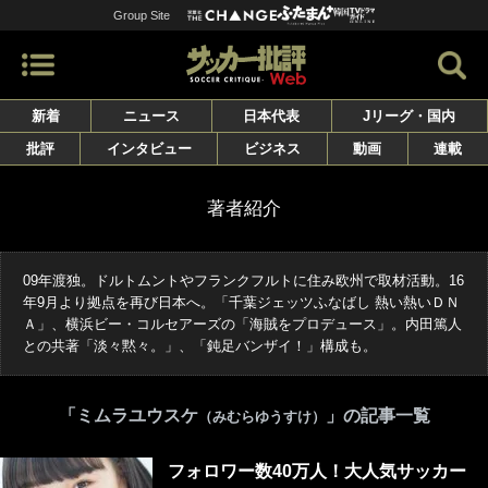
Group Site
新着
ニュース
日本代表
Jリーグ・国内
批評
インタビュー
ビジネス
動画
連載
著者紹介
09年渡独。ドルトムントやフランクフルトに住み欧州で取材活動。16
年9月より拠点を再び日本へ。「千葉ジェッツふなばし 熱い熱いＤＮ
Ａ」、横浜ビー・コルセアーズの「海賊をプロデュース」。内田篤人
との共著「淡々黙々。」、「鈍足バンザイ！」構成も。
「ミムラユウスケ
」の記事一覧
（みむらゆうすけ）
フォロワー数40万人！大人気サッカー