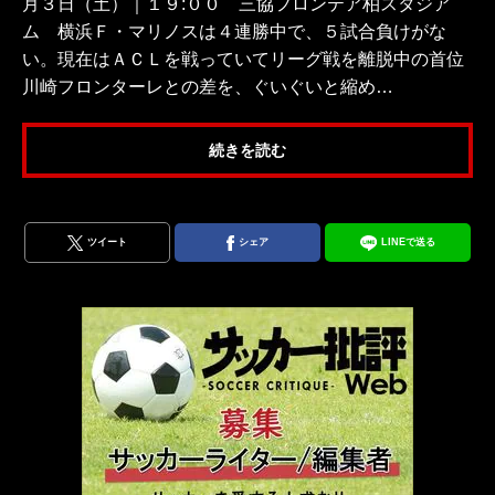
月３日（土）｜１９:００ 三協フロンテア柏スタジア
ム 横浜Ｆ・マリノスは４連勝中で、５試合負けがな
い。現在はＡＣＬを戦っていてリーグ戦を離脱中の首位
川崎フロンターレとの差を、ぐいぐいと縮め…
続きを読む
ツイート
シェア
LINEで送る