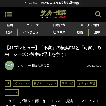
Group Site
新着
ニュース
日本代表
Jリーグ・国内
批評
インタビュー
ビジネス
動画
連載
【J1プレビュー】「不変」の横浜FMと「可変」の
柏 シーズン後半の浮上を争う!
サッカー批評編集部
2021.07.02
J1
柏レイソル
横浜Ｆ・マリノス
前田大然
オナイウ阿道
Ｊリーグ
Ｊ１リーグ第２１節 柏レイソルー横浜Ｆ・マリノス７