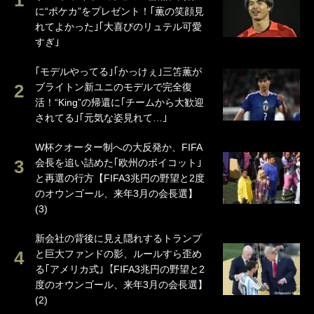
に“ポケカ”をプレゼント！｢薫の笑顔見
れてよかった｣｢大喜びのリュテル可愛
すぎ｣
｢モデルやってる｣｢かっけぇ｣三笘薫が
ブライトン新ユニのモデルで完全復
活！“King”の帰還に｢チームから大歓迎
されてる｣｢元気な姿見れて…｣
W杯クオーター制への大反発か、FIFA
会長を追い詰めた｢欧州のボイコット｣
と再選の行方【FIFA3兆円の野望と2度
のオウンゴール、来年3月の会長選】
(3)
新会社の背後に見え隠れするトランプ
と巨大ファンドの影、ルールすら歪め
る｢アメリカ式｣【FIFA3兆円の野望と2
度のオウンゴール、来年3月の会長選】
(2)