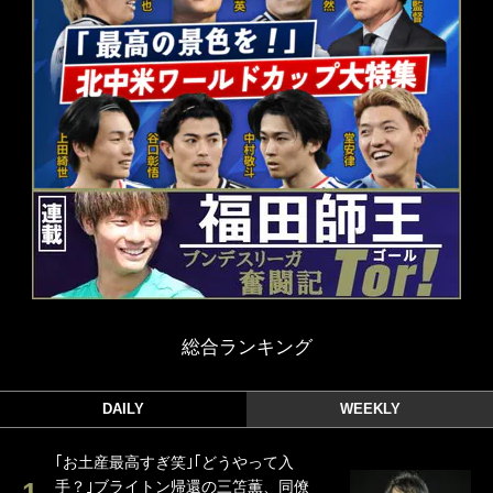
総合ランキング
DAILY
WEEKLY
｢お土産最高すぎ笑｣｢どうやって入
手？｣ブライトン帰還の三笘薫、同僚