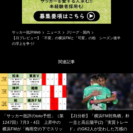
サッカー批評Web
ニュース
Jリーグ・国内
【J1プレビュー】「不変」の横浜FMと「可変」の柏 シーズン後半
の浮上を争う!
関連記事
「サッカー批評のtoto予想」（第
【J1分析】「横浜FM対鳥栖」朴
1247回）7月3・4日 上昇中の
一圭と高丘陽平(2)「実質トレー
横浜FMが「梅雨空の下でスリッ
ド」のGK2人が交わした万感の