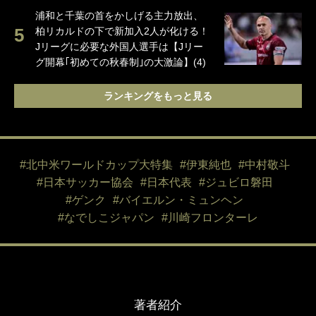
浦和と千葉の首をかしげる主力放出、
柏リカルドの下で新加入2人が化ける！
Jリーグに必要な外国人選手は【Jリー
グ開幕｢初めての秋春制｣の大激論】(4)
ランキングをもっと見る
#北中米ワールドカップ大特集
#伊東純也
#中村敬斗
#日本サッカー協会
#日本代表
#ジュビロ磐田
#ゲンク
#バイエルン・ミュンヘン
#なでしこジャパン
#川崎フロンターレ
著者紹介