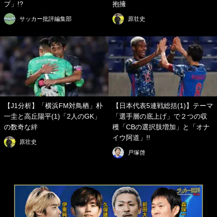
プ」!?
抱擁
サッカー批評編集部
原壮史
【J1分析】「横浜FM対鳥栖」朴
【日本代表5連戦総括(1)】テーマ
一圭と高丘陽平(1)「2人のGK」
「選手層の底上げ」で２つの収
の数奇な絆
穫「CBの選択肢増加」と「オナ
イウ阿道」!!
原壮史
戸塚啓