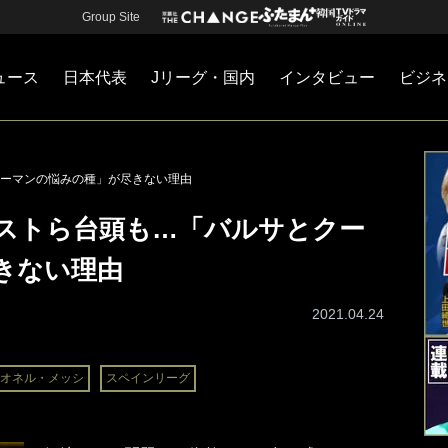
Group Site
ュース
日本代表
Jリーグ・国内
インタビュー
ビジネ
・国内
カー
ネジメント
Jリーグ・国内
戦術
注目選手
海外サッカー
監督
マネー
チームマネジメント
日本代表
ーマンの悩みの種」が尽きない理由
ストら台頭も…「バルサとクー
きない理由
2021.04.24
オネル・メッシ
スペインリーグ