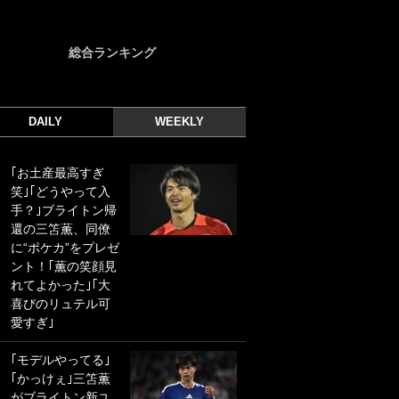
総合ランキング
DAILY
WEEKLY
｢お土産最高すぎ
｢光の速さじゃん｣
笑｣｢どうやって入
｢えっぐいミドル｣
手？｣ブライトン帰
ドイツ名門移籍の
還の三笘薫、同僚
日本代表23歳ボラ
に“ポケカ”をプレゼ
ンチ、移籍後初ゴ
ント！｢薫の笑顔見
ールに驚愕！｢見た
れてよかった｣｢大
事ないシュートや｣
喜びのリュテル可
｢聡がどんどん遠く
愛すぎ｣
なっていく」
｢モデルやってる｣
｢誰が止めれんねん
｢かっけぇ｣三笘薫
w｣フェイエ上田綺
がブライトン新ユ
世の“神コース”弾丸