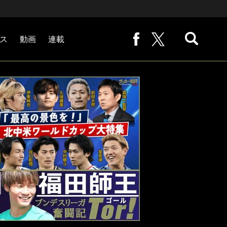
ス
動画
連載
熊崎敬の「路地から始まる処世術」
下田恒幸の「10倍面白くなるサッカー中継の見方」
サッカー批評PHOTOギャラリー「ピッチの焦点」
後藤健生の「蹴球放浪記」
原悦生PHOTOギャラリー「サッカー遠近」
「だれかに言いたくなる記録」
福田師王「ブンデスリーガ奮闘記 Tor!」
大住良之の「この世界のコーナーエリアから」