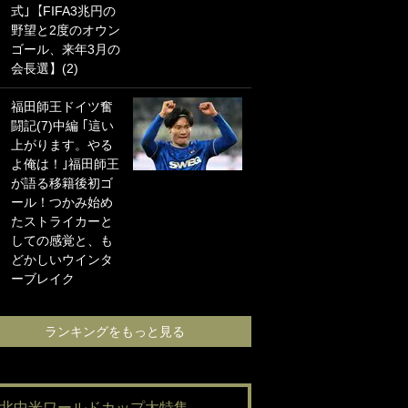
式｣【FIFA3兆円の
海の夕日”新アウェ
野望と2度のオウン
イユニに大反響｢か
ゴール、来年3月の
っこよすぎ｣｢革新
会長選】(2)
的｣｢ソソられる！｣
福田師王ドイツ奮
｢お土産最高すぎ
闘記(7)中編 ｢這い
笑｣｢どうやって入
上がります。やる
手？｣ブライトン帰
よ俺は！｣福田師王
還の三笘薫、同僚
が語る移籍後初ゴ
に“ポケカ”をプレゼ
ール！つかみ始め
ント！｢薫の笑顔見
たストライカーと
れてよかった｣｢大
しての感覚と、も
喜びのリュテル可
どかしいウインタ
愛すぎ｣
ーブレイク
ランキングをも
ランキングをもっと見る
#北中米ワールドカップ大特集