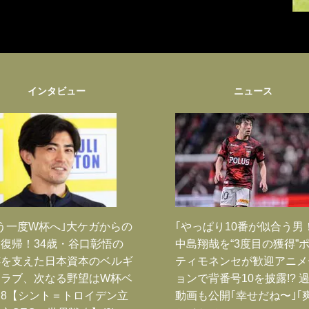
インタビュー
ニュース
う一度W杯へ｣大ケガからの
｢やっぱり10番が似合う男
復帰！34歳・谷口彰悟の
中島翔哉を“3度目の獲得”
跡を支えた日本資本のベルギ
ティモネンセが歓迎アニメ
クラブ、次なる野望はW杯ベ
ョンで背番号10を披露!? 
8【シント＝トロイデン立
動画も公開｢幸せだね〜｣｢