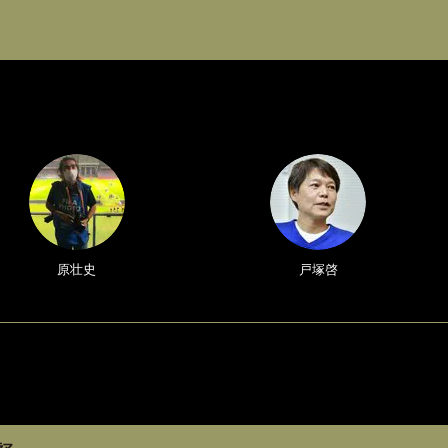
原壮史
戸塚啓