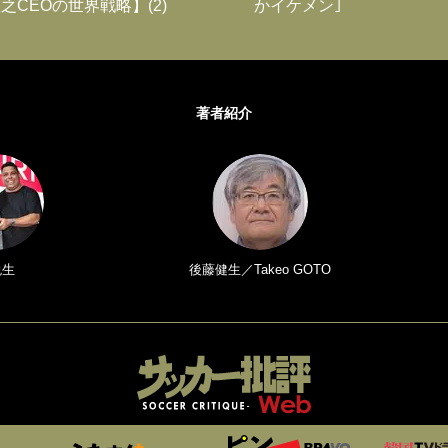
之CEOの世界戦略】(2)
かイケメン｣
著者紹介
悦生
後藤健生／Takeo GOTO