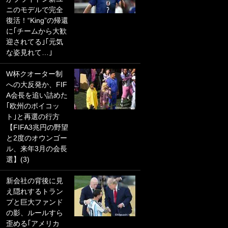
ニのモデルで完全
PKにイタリア代表
復活！“King”の帰還
GKも成す術なし！
に｢チームから大歓
｢ノーチャンスすぎ
迎されてる｣｢元気
るわ｣｢綺世のPKの
な姿見れて…｣
上手さは世界屈指
かも｣
W杯クオーター制
への大反発か、FIF
｢また敬斗が魚に
A会長を追い詰めた
笑｣菅原由勢がW杯
｢欧州のボイコッ
戦士の夏休み秘蔵
ト｣と再選の行方
ショット公開！ 川
【FIFA3兆円の野望
口春奈と結婚のモ
と2度のオウンゴー
テ男も登場で｢写真
ル、来年3月の会長
全部楽しそう｣｢タ
選】(3)
ケの水中かわいす
ぎる」
新会社の背後に見
え隠れするトラン
｢セカンドで決まり
プと巨大ファンド
だな｣19歳の日本代
の影、ルールすら
表MFが加入したス
歪める｢アメリカ
ペイン名門、“地中