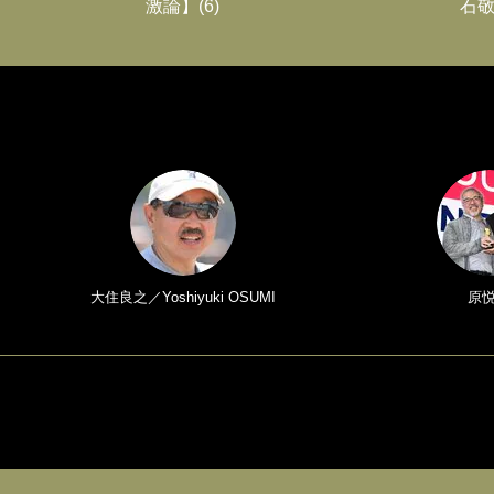
激論】(6)
石敬
大住良之／Yoshiyuki OSUMI
原