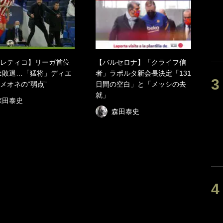
レティコ】リーガ首位
【バルセロナ】「クライフ信
は敗退…「猛将」ディエ
者」ラポルタ新会長決定「131
メオネの“弱点”
日間の空白」と「メッシの去
就」
森田泰史
森田泰史