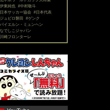
#伊東純也
#中村敬斗
#日本サッカー協会
#日本代表
#ジュビロ磐田
#ゲンク
#バイエルン・ミュンヘン
#なでしこジャパン
#川崎フロンターレ