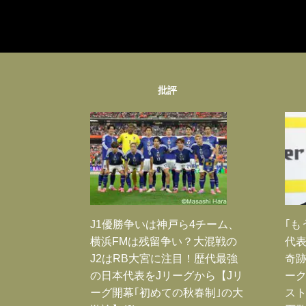
批評
J1優勝争いは神戸ら4チーム、
｢も
横浜FMは残留争い？大混戦の
代表
J2はRB大宮に注目！歴代最強
奇
の日本代表をJリーグから【Jリ
ー
ーグ開幕｢初めての秋春制｣の大
スト