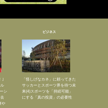
ビジネス
！｣
「怪しげなカネ」に頼ってきた
ポル
サッカーとスポーツ界を待つ未
ーシ
来(4)スポーツを「持続可能」
過去
にする「真の投資」の必要性
爽や