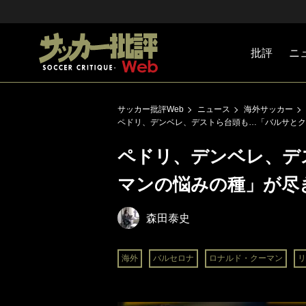
批評
ニ
Jリーグ
戦術
注目選手
海外サッ
監督
マネー
チームマ
日本代表
サッカー批評Web
ニュース
海外サッカー
ペドリ、デンベレ、デストら台頭も…「バルサとク
ペドリ、デンベレ、デ
マンの悩みの種」が尽
森田泰史
海外
バルセロナ
ロナルド・クーマン
リ