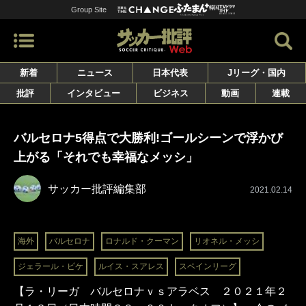
Group Site
新着
ニュース
日本代表
Jリーグ・国内
批評
インタビュー
ビジネス
動画
連載
バルセロナ5得点で大勝利!ゴールシーンで浮かび
上がる「それでも幸福なメッシ」
サッカー批評編集部
2021.02.14
海外
バルセロナ
ロナルド・クーマン
リオネル・メッシ
ジェラール・ピケ
ルイス・スアレス
スペインリーグ
【ラ・リーガ バルセロナｖｓアラベス ２０２１年２