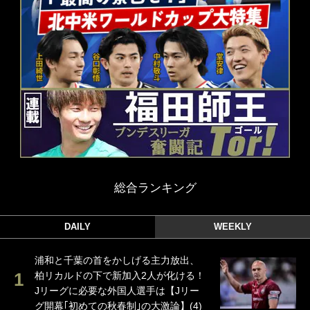
総合ランキング
DAILY
WEEKLY
浦和と千葉の首をかしげる主力放出、
柏リカルドの下で新加入2人が化ける！
Jリーグに必要な外国人選手は【Jリー
グ開幕｢初めての秋春制｣の大激論】(4)