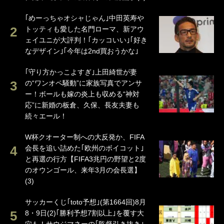
｢めーっちゃオシャじゃん｣中田英寿や
トッティも愛した名門ローマ、新アウ
ェイユニが大評判！｢カッコいい｣｢好き
なデザイン｣｢今年は2nd買おうかな｣
｢守り方かっこよすぎ｣上田綺世が妻
の“ワンオペ騒動”に家族写真でアンサ
ー！ボールも嫁の炎上も収める“神対
応”に新婚の板倉、久保、長友夫妻も
続々エール！
W杯クオーター制への大反発か、FIFA
会長を追い詰めた｢欧州のボイコット｣
と再選の行方【FIFA3兆円の野望と2度
のオウンゴール、来年3月の会長選】
(3)
サッカーくじ｢toto予想｣(第1664回)8月
8・9日(2)｢勝利予想7割以上｣を覆す大