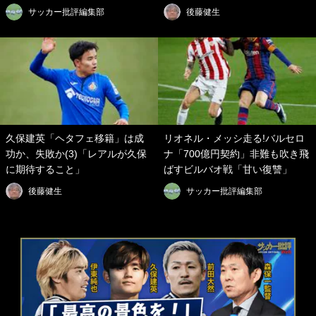
サッカー批評編集部
後藤健生
久保建英「ヘタフェ移籍」は成
リオネル・メッシ走る!バルセロ
功か、失敗か(3)「レアルが久保
ナ「700億円契約」非難も吹き飛
に期待すること」
ばすビルバオ戦「甘い復讐」
後藤健生
サッカー批評編集部