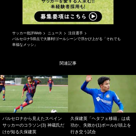
サッカー批評Web
ニュース
注目選手
バルセロナ5得点で大勝利!ゴールシーンで浮かび上がる「それでも
幸福なメッシ」
関連記事
バルセロナから見えたスペイン
久保建英「ヘタフェ移籍」は成
サッカーのコラソン(3) 神蔵氏だ
功か、失敗か(1)ボールが頭上を
けが知る久保建英
行き交う試合