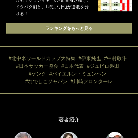
穴も！サウジマネーの｢監督引き抜き｣
ドタバタ劇と、｢特別な日｣が勝敗を分
ける！
ランキングをもっと見る
#北中米ワールドカップ大特集
#伊東純也
#中村敬斗
#日本サッカー協会
#日本代表
#ジュビロ磐田
#ゲンク
#バイエルン・ミュンヘン
#なでしこジャパン
#川崎フロンターレ
著者紹介