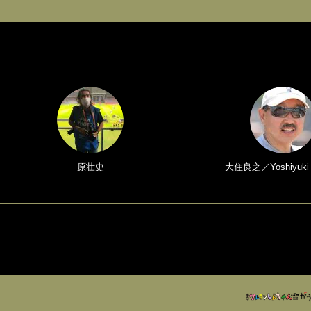
原壮史
大住良之／Yoshiyuki