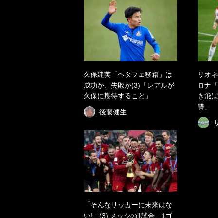
久保建英「ヘタフェ移籍」は
リオネ
成功か、失敗か(3)「レアルが
ロナ「
久保に期待すること」
き飛ば
讐」
後藤健生
「そんなサッカーに未来はな
い!」(3) メッシの1試合、1ゴ