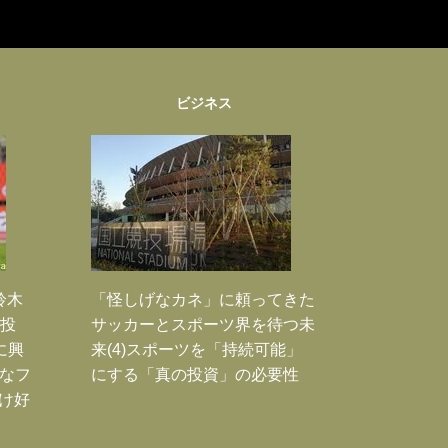
ビジネス
鈴木
「怪しげなカネ」に頼ってきた
枚投
サッカーとスポーツ界を待つ未
に興
来(4)スポーツを「持続可能」
大なフ
にする「真の投資」の必要性
だけ好