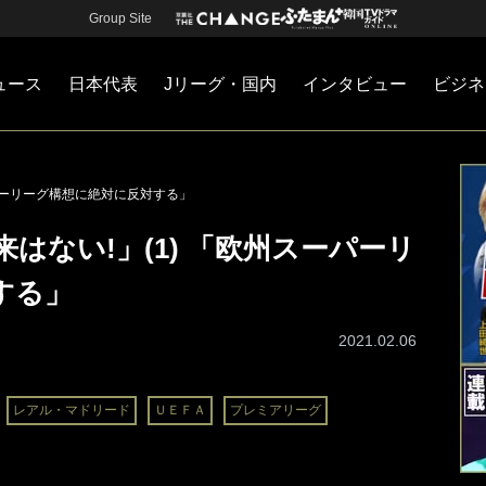
Group Site
ュース
日本代表
Jリーグ・国内
インタビュー
ビジネ
・国内
カー
ネジメント
Jリーグ・国内
戦術
注目選手
海外サッカー
監督
マネー
チームマネジメント
日本代表
ーパーリーグ構想に絶対に反対する」
はない!」(1) 「欧州スーパーリ
する」
2021.02.06
レアル・マドリード
ＵＥＦＡ
プレミアリーグ