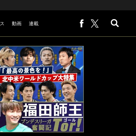
ス
動画
連載
熊崎敬の「路地から始まる処世術」
下田恒幸の「10倍面白くなるサッカー中継の見方」
サッカー批評PHOTOギャラリー「ピッチの焦点」
後藤健生の「蹴球放浪記」
原悦生PHOTOギャラリー「サッカー遠近」
「だれかに言いたくなる記録」
福田師王「ブンデスリーガ奮闘記 Tor!」
大住良之の「この世界のコーナーエリアから」