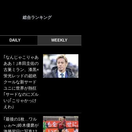
総合ランキング
DAILY
WEEKLY
｢なんじゃこりゃあ
｢光の速さじゃん｣
ああ！｣本田圭佑の
｢えっぐいミドル｣
古巣ミラン、漆黒×
ドイツ名門移籍の
蛍光レッドの超絶
日本代表23歳ボラ
クールな新サード
ンチ、移籍後初ゴ
ユニに世界が熱狂
ールに驚愕！｢見た
｢サードなのにズル
事ないシュートや｣
い｣｢こりゃかっけ
｢聡がどんどん遠く
えわ｣
なっていく」
｢最後の1枚…ワル
｢誰が止めれんねん
ぃゎ〜｣鈴木優磨が
w｣フェイエ上田綺
激勝翌日に写真12
世の“神コース”弾丸