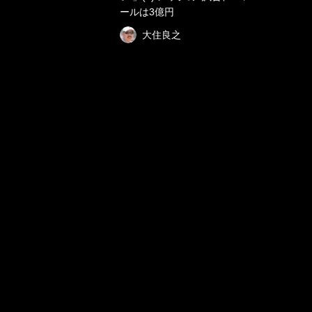
ールは3億円
大住良之