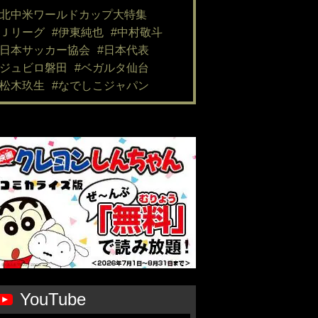
#北中米ワールドカップ大特集
#Ｊリーグ
#伊東純也
#中村敬斗
#日本サッカー協会
#日本代表
#ジュビロ磐田
#ベガルタ仙台
#松木玖生
#なでしこジャパン
YouTube