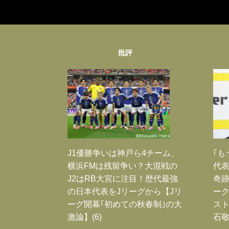
批評
J1優勝争いは神戸ら4チーム、
｢も
横浜FMは残留争い？大混戦の
代表
J2はRB大宮に注目！歴代最強
奇
の日本代表をJリーグから【Jリ
ー
ーグ開幕｢初めての秋春制｣の大
スト
激論】(6)
石敬