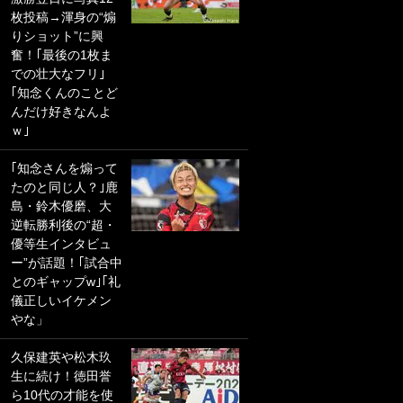
枚投稿→渾身の“煽
PKにイタリア代表
りショット”に興
GKも成す術なし！
奮！｢最後の1枚ま
｢ノーチャンスすぎ
での壮大なフリ｣
るわ｣｢綺世のPKの
｢知念くんのことど
上手さは世界屈指
んだけ好きなんよ
かも｣
ｗ｣
｢また敬斗が魚に
｢知念さんを煽って
笑｣菅原由勢がW杯
たのと同じ人？｣鹿
戦士の夏休み秘蔵
島・鈴木優磨、大
ショット公開！ 川
逆転勝利後の“超・
口春奈と結婚のモ
優等生インタビュ
テ男も登場で｢写真
ー”が話題！｢試合中
全部楽しそう｣｢タ
とのギャップw｣｢礼
ケの水中かわいす
儀正しいイケメン
ぎる」
やな」
｢お土産最高すぎ
久保建英や松木玖
笑｣｢どうやって入
生に続け！徳田誉
手？｣ブライトン帰
ら10代の才能を使
還の三笘薫、同僚