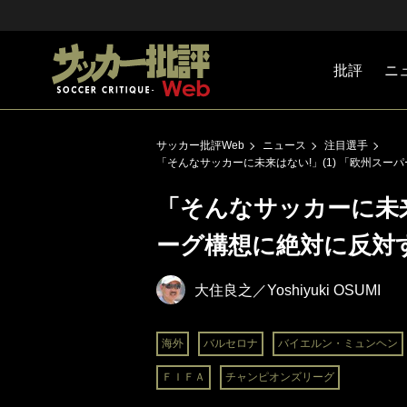
批評
ニ
Jリーグ
戦術
注目選手
海外サッ
監督
マネー
チームマ
日本代表
サッカー批評Web
ニュース
注目選手
「そんなサッカーに未来はない!」(1) 「欧州ス
「そんなサッカーに未来
ーグ構想に絶対に反対
大住良之／Yoshiyuki OSUMI
海外
バルセロナ
バイエルン・ミュンヘン
ＦＩＦＡ
チャンピオンズリーグ