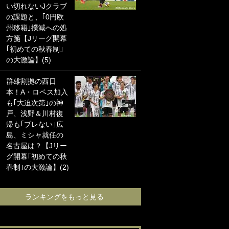
い切れないJクラブ
に“ポケカ”をプレゼ
の課題と、｢0円欧
ント！｢薫の笑顔見
州移籍｣撲滅への処
れてよかった｣｢大
方箋【Jリーグ開幕
喜びのリュテル可
｢初めての秋春制｣
愛すぎ｣
の大激論】(5)
浦和と千葉の首を
群雄割拠の西日
かしげる主力放
本！A・ロペス加入
出、柏リカルドの
も｢大迫次第｣の神
下で新加入2人が化
戸、浅野＆川村復
ける！Jリーグに必
帰も｢ブレない｣広
要な外国人選手は
島、ミシャ就任の
【Jリーグ開幕｢初
名古屋は？【Jリー
めての秋春制｣の大
グ開幕｢初めての秋
激論】(4)
春制｣の大激論】(2)
ランキングをも
ランキングをもっと見る