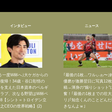
インタビュー
ニュース
う一度W杯へ｣大ケガからの
｢最後の1枚…ワルぃゎ〜｣
復帰！34歳・谷口彰悟の
優磨が激勝翌日に写真12
跡を支えた日本資本のベルギ
稿→渾身の“煽りショット”
クラブ、次なる野望はW杯ベ
奮！｢最後の1枚までの壮
8【シント＝トロイデン立
リ｣｢知念くんのことどん
之CEOの世界戦略】(2)
きなんよｗ｣