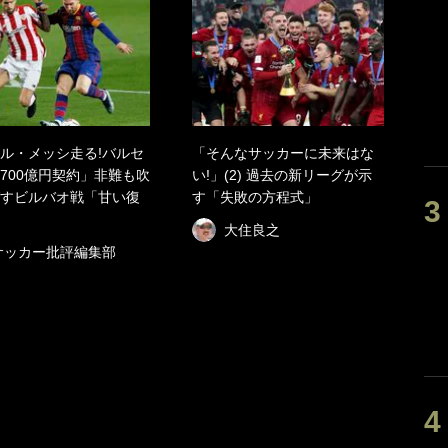
ル・メッシ走る!バルセ
「そんなサッカーに未来はな
700億円契約」非難も吹
い!」(2) 過去の新リーグが示
すビルバオ戦「甘い復
す「失敗の方程式」
大住良之
サッカー批評編集部