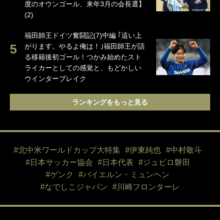
度のオウンゴール、来年3月の会長選】
(2)
福田師王ドイツ奮闘記(7)中編 ｢這い上
がります。やるよ俺は！｣福田師王が語
る移籍後初ゴール！つかみ始めたスト
ライカーとしての感覚と、もどかしい
ウインターブレイク
ランキングをもっと見る
#北中米ワールドカップ大特集
#伊東純也
#中村敬斗
#日本サッカー協会
#日本代表
#ジュビロ磐田
#ゲンク
#バイエルン・ミュンヘン
#なでしこジャパン
#川崎フロンターレ