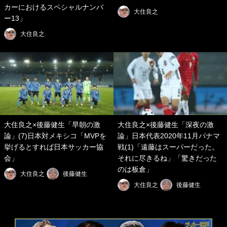
カーにおけるスペシャルナンバ
大住良之
ー13」
大住良之
大住良之×後藤健生「早朝の激
大住良之×後藤健生「深夜の激
論」(7)日本対メキシコ「MVPを
論」日本代表2020年11月パナマ
挙げるとすれば日本サッカー協
戦(1)「遠藤はスーパーだった。
会」
それに尽きるね」「驚きだった
のは板倉」
大住良之
後藤健生
大住良之
後藤健生