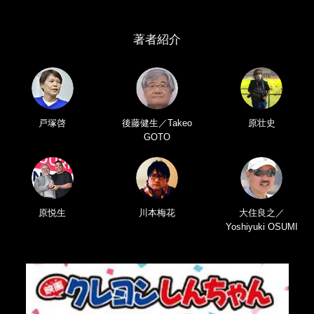
著者紹介
戸塚啓
後藤健生／Takeo
原壮史
GOTO
原悦生
川本梅花
大住良之／
Yoshiyuki OSUMI