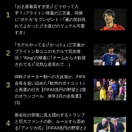
｢お土産最高すぎ笑｣｢どうやって入
手？｣ブライトン帰還の三笘薫、同僚
に“ポケカ”をプレゼント！｢薫の笑顔見
れてよかった｣｢大喜びのリュテル可愛
すぎ｣
｢モデルやってる｣｢かっけぇ｣三笘薫が
ブライトン新ユニのモデルで完全復
活！“King”の帰還に｢チームから大歓迎
されてる｣｢元気な姿見れて…｣
W杯クオーター制への大反発か、FIFA
会長を追い詰めた｢欧州のボイコット｣
と再選の行方【FIFA3兆円の野望と2度
のオウンゴール、来年3月の会長選】
(3)
新会社の背後に見え隠れするトランプ
と巨大ファンドの影、ルールすら歪め
る｢アメリカ式｣【FIFA3兆円の野望と2