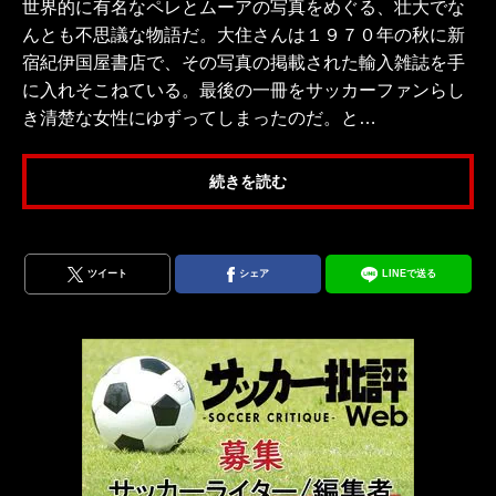
世界的に有名なペレとムーアの写真をめぐる、壮大でな
んとも不思議な物語だ。大住さんは１９７０年の秋に新
宿紀伊国屋書店で、その写真の掲載された輸入雑誌を手
に入れそこねている。最後の一冊をサッカーファンらし
き清楚な女性にゆずってしまったのだ。と…
続きを読む
ツイート
シェア
LINEで送る