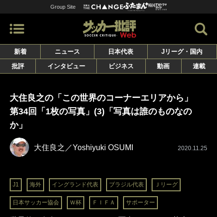
Group Site
新着
ニュース
日本代表
Jリーグ・国内
批評
インタビュー
ビジネス
動画
連載
大住良之の「この世界のコーナーエリアから」
第34回「1枚の写真」(3)「写真は誰のものなの
か」
大住良之／Yoshiyuki OSUMI
2020.11.25
J1
海外
イングランド代表
ブラジル代表
Ｊリーグ
日本サッカー協会
Ｗ杯
ＦＩＦＡ
サポーター