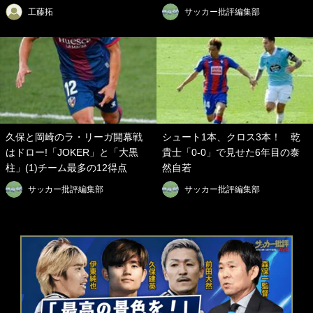
工藤拓
サッカー批評編集部
久保と岡崎のラ・リーガ開幕戦
シュート1本、クロス3本！ 乾
はドロー!「JOKER」と「大黒
貴士「0-0」で見せた6年目の泰
柱」(1)チーム最多の12得点
然自若
サッカー批評編集部
サッカー批評編集部