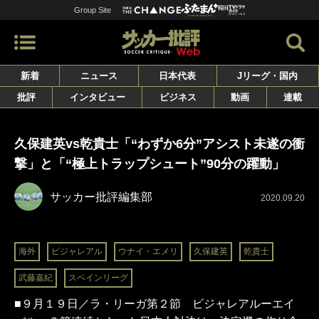
Group Site
新着
ニュース
日本代表
Jリーグ・国内
批評
インタビュー
ビジネス
動画
連載
久保建英vs乾貴士「“わずか6分”アシスト未遂の衝
撃」と「“極上トラップシュート”90分の躍動」
サッカー批評編集部
2020.09.20
海外
ビジャレアル
ウナイ・エメリ
久保建英
乾貴士
武藤嘉紀
スペインリーグ
■９月１９日／ラ・リーガ第２節 ビジャレアルーエイ