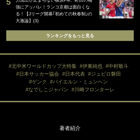
力流出が止まらない横浜FM、町田の補
強にアッパレ！ランコ京都は面白くな
る！【Jリーグ開幕｢初めての秋春制｣の
大激論】(3)
ランキングをもっと見る
#北中米ワールドカップ大特集
#伊東純也
#中村敬斗
#日本サッカー協会
#日本代表
#ジュビロ磐田
#ゲンク
#バイエルン・ミュンヘン
#なでしこジャパン
#川崎フロンターレ
著者紹介