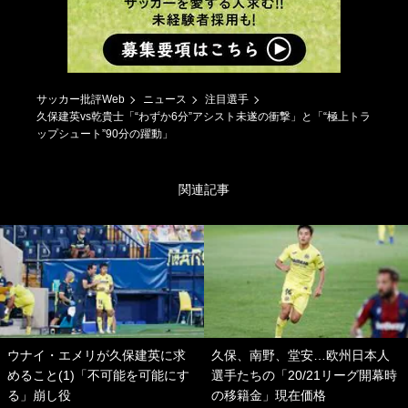
サッカー批評Web
ニュース
注目選手
久保建英vs乾貴士「“わずか6分”アシスト未遂の衝撃」と「“極上トラ
ップシュート”90分の躍動」
関連記事
ウナイ・エメリが久保建英に求
久保、南野、堂安…欧州日本人
めること(1)「不可能を可能にす
選手たちの「20/21リーグ開幕時
る」崩し役
の移籍金」現在価格