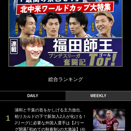
総合ランキング
DAILY
WEEKLY
浦和と千葉の首をかしげる主力放出、
柏リカルドの下で新加入2人が化ける！
Jリーグに必要な外国人選手は【Jリー
グ開幕｢初めての秋春制｣の大激論】(4)