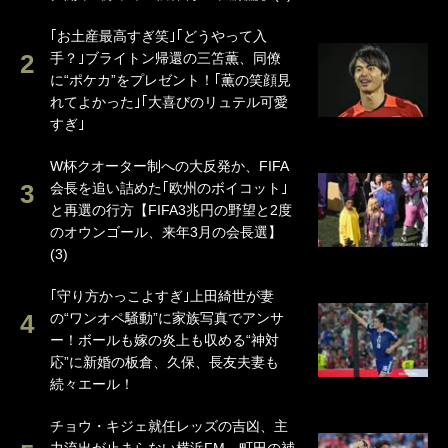
｢お土産最高すぎ笑｣｢どうやって入
手？｣ブライトン帰還の三笘薫、同僚
に“ポケカ”をプレゼント！｢薫の笑顔見
れてよかった｣｢大喜びのリュテル可愛
すぎ｣
W杯クオーター制への大反発か、FIFA
会長を追い詰めた｢欧州のボイコット｣
と再選の行方【FIFA3兆円の野望と2度
のオウンゴール、来年3月の会長選】
(3)
｢守り方かっこよすぎ｣上田綺世が妻
の“ワンオペ騒動”に家族写真でアンサ
ー！ボールも嫁の炎上も収める“神対
応”に新婚の板倉、久保、長友夫妻も
続々エール！
チョウ・キジェ就任レッズの吉凶、主