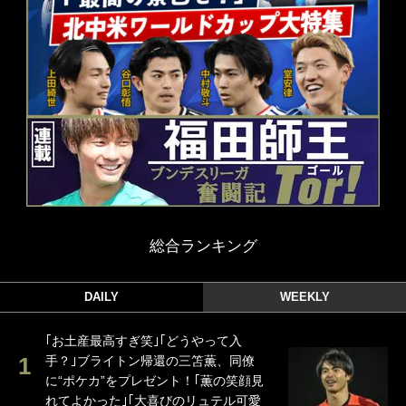
総合ランキング
DAILY
WEEKLY
｢お土産最高すぎ笑｣｢どうやって入
手？｣ブライトン帰還の三笘薫、同僚
に“ポケカ”をプレゼント！｢薫の笑顔見
れてよかった｣｢大喜びのリュテル可愛