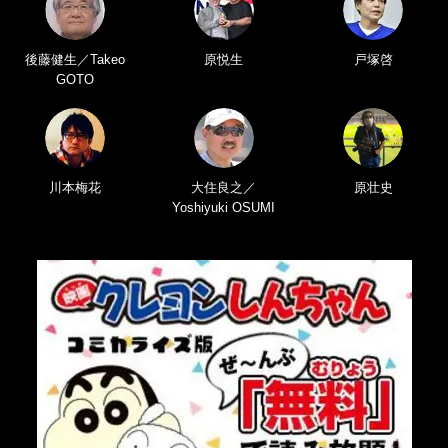
後藤健生／Takeo
原悦生
戸塚啓
GOTO
川本梅花
大住良之／
原壮史
Yoshiyuki OSUMI