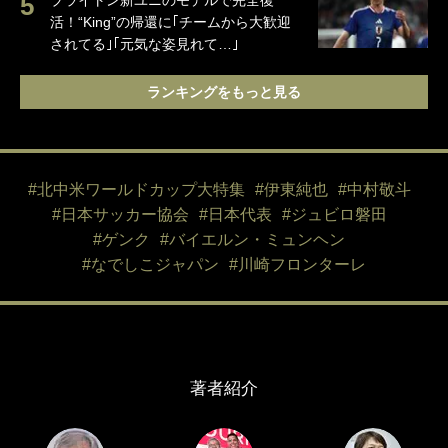
ブライトン新ユニのモデルで完全復
活！“King”の帰還に｢チームから大歓迎
されてる｣｢元気な姿見れて…｣
ランキングをもっと見る
#北中米ワールドカップ大特集
#伊東純也
#中村敬斗
#日本サッカー協会
#日本代表
#ジュビロ磐田
#ゲンク
#バイエルン・ミュンヘン
#なでしこジャパン
#川崎フロンターレ
著者紹介