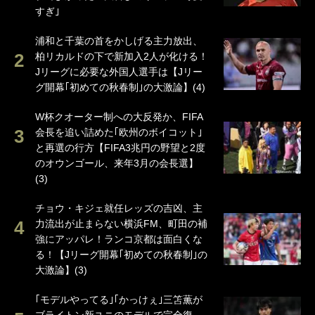
すぎ｣
浦和と千葉の首をかしげる主力放出、
柏リカルドの下で新加入2人が化ける！
Jリーグに必要な外国人選手は【Jリー
グ開幕｢初めての秋春制｣の大激論】(4)
W杯クオーター制への大反発か、FIFA
会長を追い詰めた｢欧州のボイコット｣
と再選の行方【FIFA3兆円の野望と2度
のオウンゴール、来年3月の会長選】
(3)
チョウ・キジェ就任レッズの吉凶、主
力流出が止まらない横浜FM、町田の補
強にアッパレ！ランコ京都は面白くな
る！【Jリーグ開幕｢初めての秋春制｣の
大激論】(3)
｢モデルやってる｣｢かっけぇ｣三笘薫が