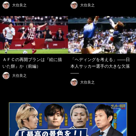
大住良之
大住良之
ＡＦＣの再開プランは『絵に描
「ヘディングを考える」――日
いた餅』か（前編）
本人サッカー選手の大きな欠落
――
大住良之
大住良之