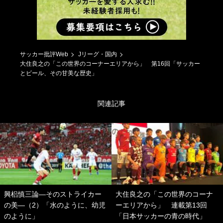
サッカー批評Web
Jリーグ・国内
大住良之の「この世界のコーナーエリアから」 第16回「サッカー
とビール、その甘美な歴史」
関連記事
興梠慎三論―そのストライカー
大住良之の「この世界のコーナ
の美―（2）「水のように、幼児
ーエリアから」 連載第13回
のように」
「日本サッカーの青の時代」