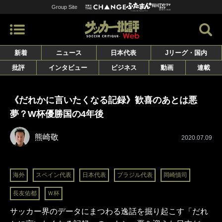
Group Site
新着
ニュース
日本代表
Jリーグ・国内
批評
インタビュー
ビジネス
動画
連載
《だれかに言いたくなる記録》歓喜のあとは悪
夢？W杯優勝国の4年後
熊崎敬
2020.07.09
海外
スペイン代表
日本代表
ブラジル代表
岡崎慎司
長友佑都
Ｗ杯
サッカー界のデータにまつわる逸話を掘り起こす「だれ