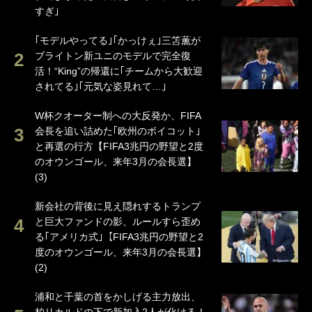
すぎ｣
｢モデルやってる｣｢かっけぇ｣三笘薫が
ブライトン新ユニのモデルで完全復
活！“King”の帰還に｢チームから大歓迎
されてる｣｢元気な姿見れて…｣
W杯クオーター制への大反発か、FIFA
会長を追い詰めた｢欧州のボイコット｣
と再選の行方【FIFA3兆円の野望と2度
のオウンゴール、来年3月の会長選】
(3)
新会社の背後に見え隠れするトランプ
と巨大ファンドの影、ルールすら歪め
る｢アメリカ式｣【FIFA3兆円の野望と2
度のオウンゴール、来年3月の会長選】
(2)
浦和と千葉の首をかしげる主力放出、