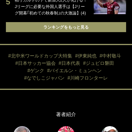
柏リカルドの下で新加入2人が化ける！
Jリーグに必要な外国人選手は【Jリー
グ開幕｢初めての秋春制｣の大激論】(4)
ランキングをもっと見る
#北中米ワールドカップ大特集
#伊東純也
#中村敬斗
#日本サッカー協会
#日本代表
#ジュビロ磐田
#ゲンク
#バイエルン・ミュンヘン
#なでしこジャパン
#川崎フロンターレ
著者紹介