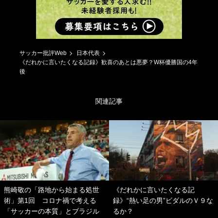
サッカー批評Web
日本代表
《だれかに言いたくなる記録》歓喜のあとは悪夢？W杯優勝国の4年
後
関連記事
熊崎敬の「路地から始まる処世
《だれかに言いたくなる記
術」第1回 コロナ禍で考える
録》“熱い足の男”ビダルのＶ９な
「サッカーの本質」とブラジル
るか？