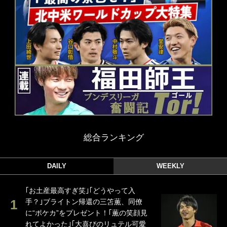
総合ランキング
DAILY
WEEKLY
｢お土産最高すぎ笑｣｢どうやって入
手？｣ブライトン帰還の三笘薫、同僚
に“ポケカ”をプレゼント！｢薫の笑顔見
れてよかった｣｢大喜びのリュテル可愛