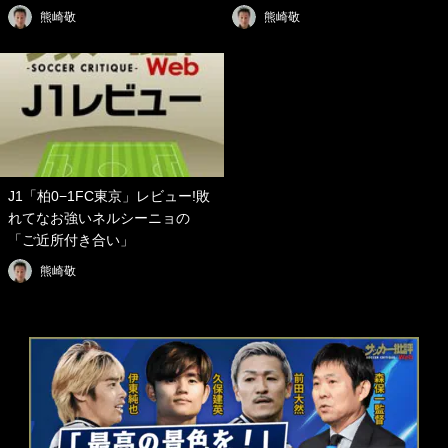
熊崎敬
熊崎敬
J1「柏0−1FC東京」レビュー!敗
れてなお強いネルシーニョの
「ご近所付き合い」
熊崎敬