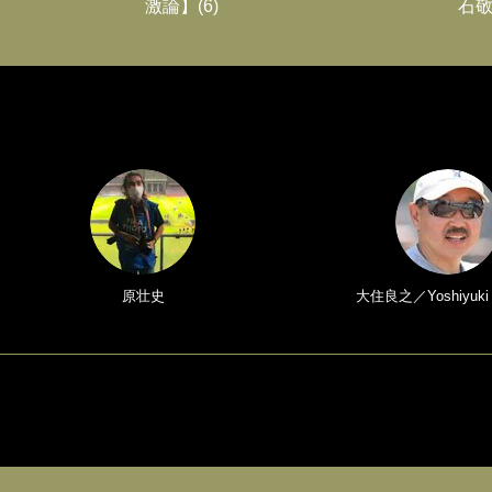
激論】(6)
石敬
原壮史
大住良之／Yoshiyuki