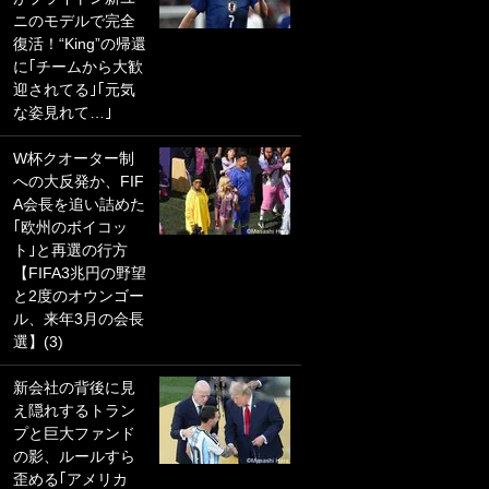
ニのモデルで完全
PKにイタリア代表
復活！“King”の帰還
GKも成す術なし！
に｢チームから大歓
｢ノーチャンスすぎ
迎されてる｣｢元気
るわ｣｢綺世のPKの
な姿見れて…｣
上手さは世界屈指
かも｣
W杯クオーター制
への大反発か、FIF
｢また敬斗が魚に
A会長を追い詰めた
笑｣菅原由勢がW杯
｢欧州のボイコッ
戦士の夏休み秘蔵
ト｣と再選の行方
ショット公開！ 川
【FIFA3兆円の野望
口春奈と結婚のモ
と2度のオウンゴー
テ男も登場で｢写真
ル、来年3月の会長
全部楽しそう｣｢タ
選】(3)
ケの水中かわいす
ぎる」
新会社の背後に見
え隠れするトラン
｢セカンドで決まり
プと巨大ファンド
だな｣19歳の日本代
の影、ルールすら
表MFが加入したス
歪める｢アメリカ
ペイン名門、“地中