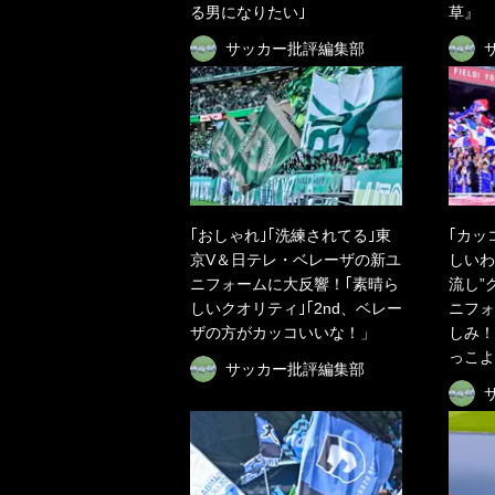
る男になりたい｣
草』
サッカー批評編集部
｢おしゃれ｣｢洗練されてる｣東
｢カッ
京V＆日テレ・ベレーザの新ユ
しいわ
ニフォームに大反響！｢素晴ら
流し”
しいクオリティ｣｢2nd、ベレー
ニフォ
ザの方がカッコいいな！」
しみ！｣
っこよ
サッカー批評編集部