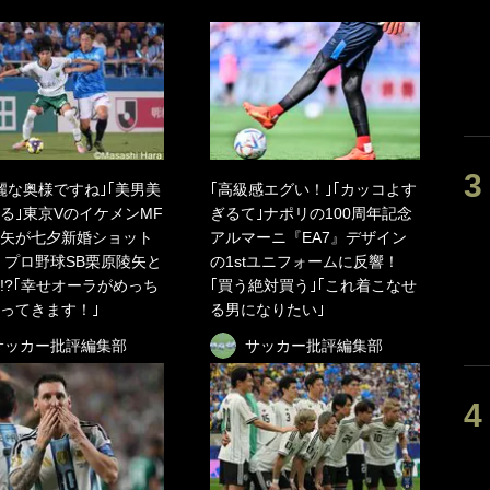
麗な奥様ですね｣｢美男美
｢高級感エグい！｣｢カッコよす
る｣東京VのイケメンMF
ぎるて｣ナポリの100周年記念
矢が七夕新婚ショット
アルマーニ『EA7』デザイン
 プロ野球SB栗原陵矢と
の1stユニフォームに反響！
!?｢幸せオーラがめっち
｢買う絶対買う｣｢これ着こなせ
ってきます！｣
る男になりたい｣
サッカー批評編集部
サッカー批評編集部