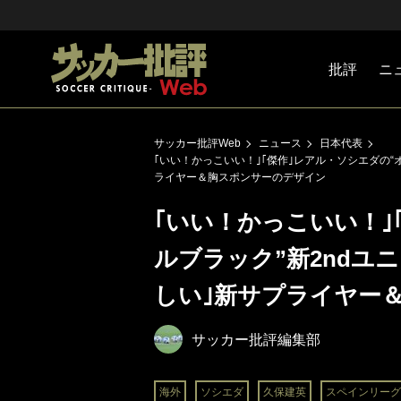
批評
ニ
Jリーグ
戦術
注目選手
海外サッ
監督
マネー
チームマ
日本代表
サッカー批評Web
ニュース
日本代表
｢いい！かっこいい！｣｢傑作｣レアル・ソシエダの“
ライヤー＆胸スポンサーのデザイン
｢いい！かっこいい！｣
ルブラック”新2ndユ
しい｣新サプライヤー
サッカー批評編集部
海外
ソシエダ
久保建英
スペインリーグ