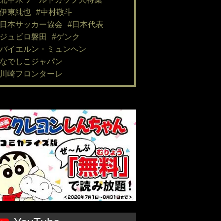
#伊東純也
#中村敬斗
#日本サッカー協会
#日本代表
#ジュビロ磐田
#ゲンク
#バイエルン・ミュンヘン
#なでしこジャパン
#川崎フロンターレ