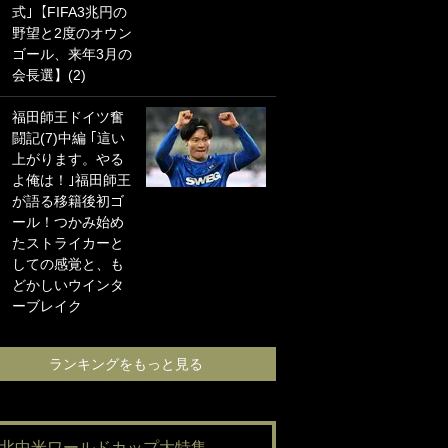
式｣【FIFA3兆円の
海の夕日”新アウェ
野望と2度のオウン
イユニに大反響｢か
ゴール、来年3月の
っこよすぎ｣｢革新
会長選】(2)
的｣｢ソソられる！｣
福田師王ドイツ奮
｢お土産最高すぎ
闘記(7)中編 ｢這い
笑｣｢どうやって入
上がります。やる
手？｣ブライトン帰
よ俺は！｣福田師王
還の三笘薫、同僚
が語る移籍後初ゴ
に“ポケカ”をプレゼ
ール！つかみ始め
ント！｢薫の笑顔見
たストライカーと
れてよかった｣｢大
しての感覚と、も
喜びのリュテル可
どかしいウインタ
愛すぎ｣
ーブレイク
ランキングをも
ランキングをもっと見る
#北中米ワールドカップ大特集