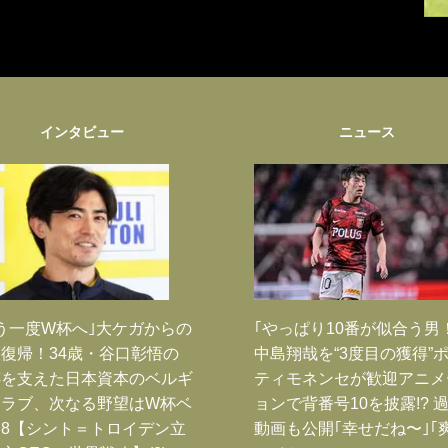
インタビュー
ニュース
う一度W杯へ｣大ケガからの
｢やっぱり10番が似合う男
復帰！34歳・谷口彰悟の
中島翔哉を“3度目の獲得”
跡を支えた日本資本のベルギ
ティモネンセが歓迎アニメ
クラブ、次なる野望はW杯ベ
ョンで背番号10を披露!? 
8【シント＝トロイデン立
動画も公開｢幸せだね〜｣｢