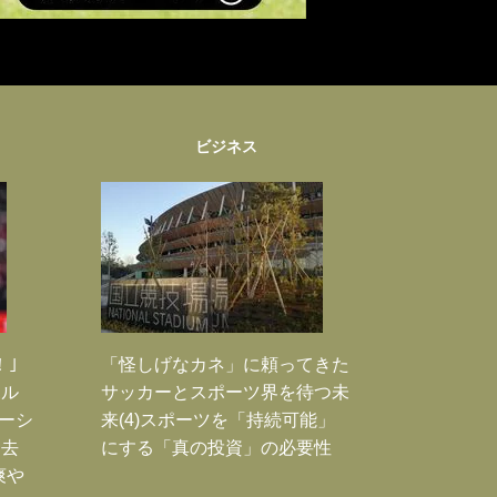
ビジネス
！｣
「怪しげなカネ」に頼ってきた
ポル
サッカーとスポーツ界を待つ未
ーシ
来(4)スポーツを「持続可能」
過去
にする「真の投資」の必要性
爽や