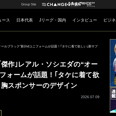
Group Site
ュース
日本代表
Jリーグ・国内
インタビュー
ビジネ
・国内
カー
ネジメント
Jリーグ・国内
戦術
注目選手
海外サッカー
監督
マネー
チームマネジメント
日本代表
オールブラック”新2ndユニフォームが話題！｢タケに着て欲しい｣新サプ
｢傑作｣レアル・ソシエダの“オー
ニフォームが話題！｢タケに着て欲
＆胸スポンサーのデザイン
2026.07.09