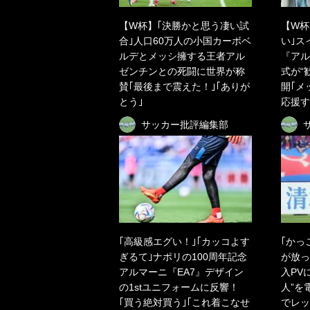
【W杯】｢決勝かと思う凄い試
【W杯
合｣人口60万人の小国カーボベ
い｣ス
ルデとメッシ擁する王者アル
『アル
ゼンチンとの死闘に世界が称
式が“
賛｢最後まで震えた！｣｢ありが
開｢メ
とう｣
応援す
サッカー批評編集部
｢高級感エグい！｣｢カッコよす
｢かっ
ぎるて｣ナポリの100周年記念
が放っ
アルマーニ『EA7』デザイン
入PV
の1stユニフォームに反響！
人”を
｢買う絶対買う｣｢これ着こなせ
でレッ