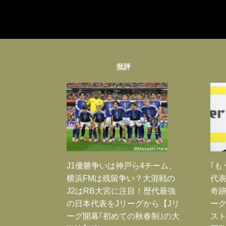
批評
J1優勝争いは神戸ら4チーム、
｢も
横浜FMは残留争い？大混戦の
代表
J2はRB大宮に注目！歴代最強
奇
の日本代表をJリーグから【Jリ
ー
ーグ開幕｢初めての秋春制｣の大
スト