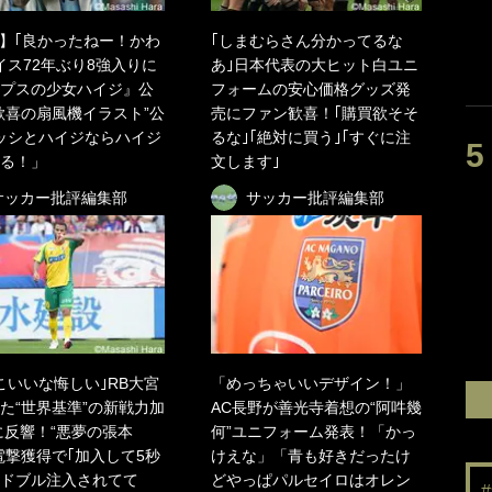
】｢良かったねー！かわ
｢しまむらさん分かってるな
イス72年ぶり8強入りに
あ｣日本代表の大ヒット白ユニ
プスの少女ハイジ』公
フォームの安心価格グッズ発
歓喜の扇風機イラスト”公
売にファン歓喜！｢購買欲そそ
ッシとハイジならハイジ
るな｣｢絶対に買う｣｢すぐに注
る！」
文します｣
サッカー批評編集部
サッカー批評編集部
こいいな悔しい｣RB大宮
「めっちゃいいデザイン！」
た“世界基準”の新戦力加
AC長野が善光寺着想の“阿吽幾
に反響！“悪夢の張本
何”ユニフォーム発表！「かっ
電撃獲得で｢加入して5秒
けえな」「青も好きだったけ
ドブル注入されてて
どやっぱパルセイロはオレン