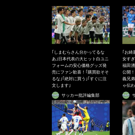
｢しまむらさん分かってるな
｢お綺
あ｣日本代表の大ヒット白ユニ
女すぎ
フォームの安心価格グッズ発
福田湧
売にファン歓喜！｢購買欲そそ
公開！
るな｣｢絶対に買う｣｢すぐに注
義兄弟
文します｣
ゃ伝わ
サッカー批評編集部