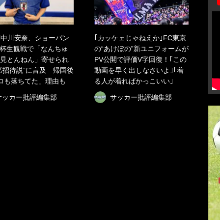
K中川安奈、ショーパン
｢カッケェじゃねえか｣FC東京
杯生観戦で「なんちゅ
の“あけぼの”新ユニフォームが
見とんねん」寄せられ
PV公開で評価V字回復！｢この
席招待説”に言及 帰国後
動画を早く出しなさいよ｣｢着
ロも落ちてた」理由も
る人が着ればかっこいい｣
サッカー批評編集部
サッカー批評編集部