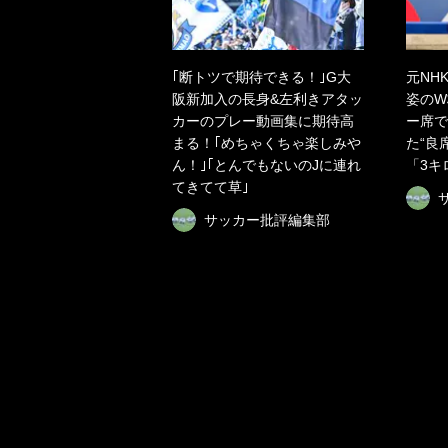
｢断トツで期待できる！｣G大
元NH
阪新加入の長身&左利きアタッ
姿のW
カーのプレー動画集に期待高
ー席で
まる！｢めちゃくちゃ楽しみや
た“良
ん！｣｢とんでもないのJに連れ
「3キ
てきてて草｣
サッカー批評編集部