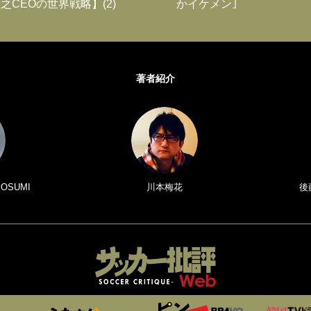
之CEOの世界戦略】(2)
かイケメン｣
著者紹介
 OSUMI
川本梅花
後