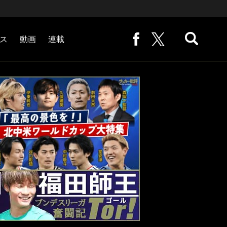
ス
動画
連載
熊崎敬の「路地から始まる処世術」
下田恒幸の「10倍面白くなるサッカー中継の見方」
サッカー批評PHOTOギャラリー「ピッチの焦点」
後藤健生の「蹴球放浪記」
原悦生PHOTOギャラリー「サッカー遠近」
「だれかに言いたくなる記録」
福田師王「ブンデスリーガ奮闘記 Tor!」
大住良之の「この世界のコーナーエリアから」