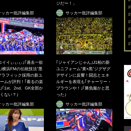
ジだー！」
サッカー批評編集部
サッカー批評編集部
コイイぃぃぃ｣｢過去一欲
｢ジャイアンじゃん｣J1柏の新
｣横浜FMの伝統技法“墨
ユニフォーム“黄×黒”ジグザグ
グラフィック採用の新ユ
デザインに反響！闘志とエネ
ームが評判！｢着るの楽
ルギーを表現も｢チャーリー・
｢1st、2nd、GK全部か
ブラウンや！｣｢勝負服かと思
くない？｣
った｣
サッカー批評編集部
サッカー批評編集部