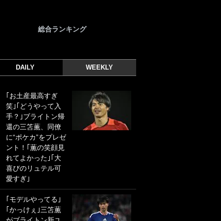
総合ランキング
DAILY
WEEKLY
｢お土産最高すぎ
｢光の速さじゃん｣
笑｣｢どうやって入
｢えっぐいミドル｣
手？｣ブライトン帰
ドイツ名門移籍の
還の三笘薫、同僚
日本代表23歳ボラ
に“ポケカ”をプレゼ
ンチ、移籍後初ゴ
ント！｢薫の笑顔見
ールに驚愕！｢見た
れてよかった｣｢大
事ないシュートや｣
喜びのリュテル可
｢聡がどんどん遠く
愛すぎ｣
なっていく」
｢モデルやってる｣
｢誰が止めれんねん
｢かっけぇ｣三笘薫
w｣フェイエ上田綺
がブライトン新ユ
世の“神コース”弾丸