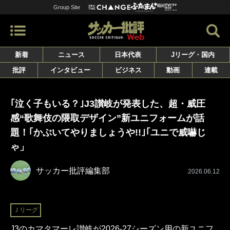
Group Site
新着
ニュース
日本代表
Jリーグ・国内
批評
インタビュー
ビジネス
動画
連載
｢泣く子もいる？｣J3讃岐が発表した、超・威圧
感“歌舞伎の隈取デザイン”新ユニフォームが話
題！｢かぶいてやりましょうや!!｣｢ユニで威嚇じ
ゃ」
サッカー批評編集部
2026.06.12
Ｊリーグ
J3のカマタマーレ讃岐が2026-27シーズン用の新ユニフ