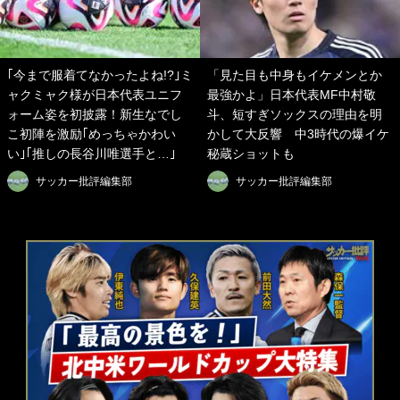
｢今まで服着てなかったよね!?｣ミ
「見た目も中身もイケメンとか
ャクミャク様が日本代表ユニフ
最強かよ」日本代表MF中村敬
ォーム姿を初披露！新生なでし
斗、短すぎソックスの理由を明
こ初陣を激励｢めっちゃかわい
かして大反響 中3時代の爆イケ
い｣｢推しの長谷川唯選手と…｣
秘蔵ショットも
サッカー批評編集部
サッカー批評編集部