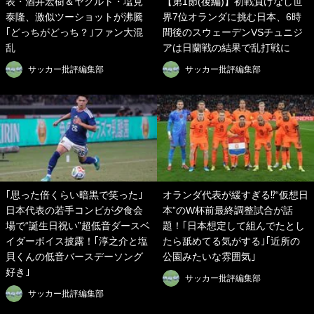
表・酒井宏樹＆ヤクルト・塩見
【第1節(後編)】初戦負けなし世
泰隆、激似ツーショットが沸騰
界7位オランダに挑む日本、6時
｢どっちがどっち？｣ファン大混
間後のスウェーデンVSチュニジ
乱
アは日蘭戦の結果で乱打戦に
サッカー批評編集部
サッカー批評編集部
｢思った倍くらい暗黒で笑った｣
オランダ代表が緩すぎる⁉“仮想日
日本代表の若手コンビが夕食会
本”のW杯前最終調整試合が話
場で“誕生日祝い”超低音ダースベ
題！｢日本想定して組んでたとし
イダーボイス披露！｢淳之介と塩
たら舐めてる気がする｣｢近所の
貝くんの低音バースデーソング
公園みたいな雰囲気｣
好き｣
サッカー批評編集部
サッカー批評編集部