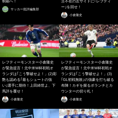
制覇へ！
笘不在の左サイドに｢レフティ
ー｣を回せ！
サッカー批評編集部
小倉隆史
レフティーモンスター小倉隆史
レフティーモンスター小倉隆史
が緊急提言！北中米W杯初戦オ
が緊急提言！北中米W杯初戦オ
ランダは｢こう撃破せよ！」(2)彩
ランダは｢こう撃破せよ！」(3)
艶も認める｢最もシュートの強
｢GL初戦無敗｣の強豪を打ち破る
い｣選手に期待！上田綺世よ、下
布陣！カギを握るボランチとカ
馬評を覆せ！
ウンターの切り札！
小倉隆史
小倉隆史