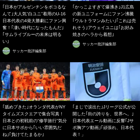
｢日本がアルゼンチンをボコるな
｢かっこよすぎて爆沸き｣J1広島
んて｣大人気“白ユニ”着用のU-16
の新ユニフォームにファン沸騰
日本代表の4発大勝劇にファン興
｢ウルトラマンみたい｣｢これは売
奮！｢凄い時代になったもんだ｣
れそう｣アウェイユニは｢お好み
｢サムライブルーの未来は明る
焼きのヘラから着想｣
い｣
サッカー批評編集部
サッカー批評編集部
｢舐めプきた｣オランダ代表がNY
｢まじで涙出た｣Jリーグ公式が公
タイムズスクエアで集合写真！
開した｢街の誇りを、世界へ。｣
日本との初戦前の“修学旅行”気分
日本代表エール動画に反響｢Jサ
に日本サポから｢いい雰囲気だ
ポ胸アツ動画｣｢頑張れ、日本代
ね｣｢負けてたまるか｣
表！」