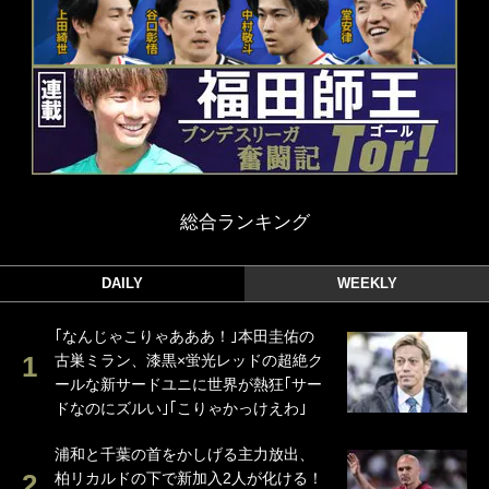
総合ランキング
DAILY
WEEKLY
｢なんじゃこりゃあああ！｣本田圭佑の
古巣ミラン、漆黒×蛍光レッドの超絶ク
ールな新サードユニに世界が熱狂｢サー
ドなのにズルい｣｢こりゃかっけえわ｣
浦和と千葉の首をかしげる主力放出、
柏リカルドの下で新加入2人が化ける！