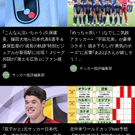
｢こんなん泣いちゃう｣久保建
｢めっちゃ良い！｣なでしこ気鋭
英、鎌田大地ら日本代表6選手＆
アタッカー×『宇宙兄弟』が豪華
森保監督の“成長の軌跡”特別ビジ
コラボ！ 描き下ろしの“勇気のポ
ュアルが新宿駅に出現！ Jリーグ
ーズ”に反響｢あおばさんが嬉しそ
共闘の｢激エモ広告｣にファン感
う！」
涙
サッカー批評編集部
サッカー批評編集部
｢双子かと｣元サッカー日本代
北中米ワールドカップtoto予想