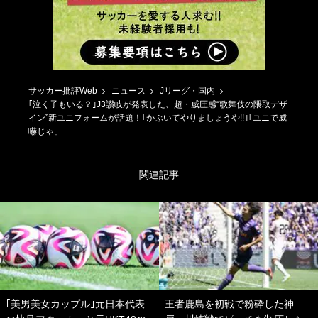
サッカー批評Web
ニュース
Jリーグ・国内
｢泣く子もいる？｣J3讃岐が発表した、超・威圧感“歌舞伎の隈取デザ
イン”新ユニフォームが話題！｢かぶいてやりましょうや!!｣｢ユニで威
嚇じゃ」
関連記事
｢美男美女カップル｣元日本代表
王者鹿島を初戦で粉砕した神