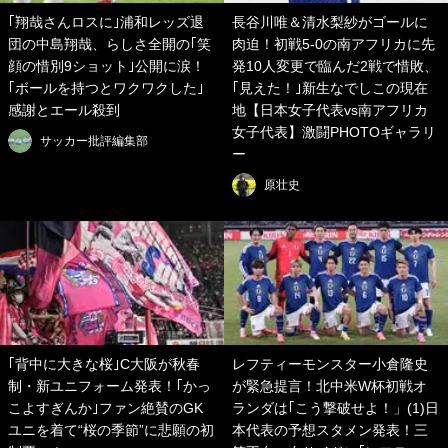
｢翔哉さんロスに｣浦和レッズ退
長谷川唯＆清水梨紗がゴールに
団の中島翔哉、らしさ全開の｢笑
肉迫！初戦5-0の南アフリカに先
顔の惜別9ショット｣公開に涙！
発10人変更で臨んだ2戦で惜敗、
｢ボールを持つとワクワクした｣
｢見えた！｣新生なでしこの現在
感謝とエール殺到
地【日本女子代表vs南アフリカ
女子代表】激闘PHOTOギャラリ
サッカー批評編集部
ー
原壮史
｢背中に大きな桜｣C大阪が秋春
レフティーモンスター小倉隆史
制・新ユニフォーム発表！｢かっ
が緊急提言！北中米W杯初戦オ
こよすぎんか｣ファン絶賛のGK
ランダは｢こう撃破せよ！」(1)日
ユニを着て“桜の季節”に悲願の初
本代表の予想スタメン発表！三