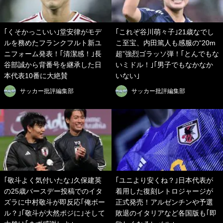
｢くそかっこいい｣堂安律がモデ
｢これぞ谷川萌々子｣21歳なでし
ルを務めたフランクフルト新ユ
こ至宝、内田篤人も感服の“20m
ニフォーム発表！｢清潔感！｣長
超”強烈ゴラッソ弾！｢とんでもな
谷部誠から背番号を継承した日
いミドル！｣｢男子でもなかなか
本代表10番に大絶賛
いない｣
サッカー批評編集部
サッカー批評編集部
｢敬斗よく気付いたな｣久保建英
｢ユニより安くね？｣日本代表が
の25歳バースデー投稿でのイタ
着用した復刻レトロジャージが
ズラに中村敬斗が即反応｢俺ボー
正式発売！アルゼンチンや予選
ル？｣｢敬斗が大然ポジに｣そして
敗退のイタリアなど各国版も｢即