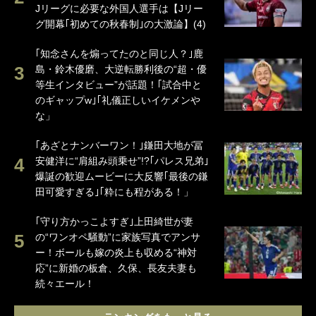
Jリーグに必要な外国人選手は【Jリー
グ開幕｢初めての秋春制｣の大激論】(4)
｢知念さんを煽ってたのと同じ人？｣鹿
島・鈴木優磨、大逆転勝利後の“超・優
等生インタビュー”が話題！｢試合中と
のギャップw｣｢礼儀正しいイケメンや
な」
｢あざとナンバーワン！｣鎌田大地が冨
安健洋に“肩組み頭乗せ”!?｢パレス兄弟｣
爆誕の歓迎ムービーに大反響｢最後の鎌
田可愛すぎる｣｢粋にも程がある！」
｢守り方かっこよすぎ｣上田綺世が妻
の“ワンオペ騒動”に家族写真でアンサ
ー！ボールも嫁の炎上も収める“神対
応”に新婚の板倉、久保、長友夫妻も
続々エール！