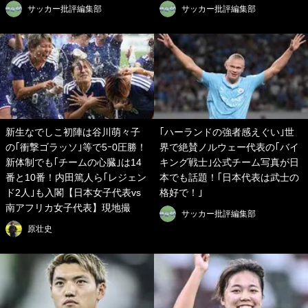
サッカー批評編集部
サッカー批評編集部
新生なでしこ初陣は谷川萌々子
｢ハーランドの強者感えぐい｣世
の｢衝撃ゴラッソ｣等で5ｰ0圧勝！
界で絶賛ノルウェー代表の｢バイ
新体制でも｢チームの心臓｣は14
キング戦士｣公式チーム写真が日
番と10番！内田篤人ら｢レジェン
本でも話題！｢日本代表は武士の
ド2人｣も入閣【日本女子代表vs
格好で！｣
南アフリカ女子代表】現地撮
サッカー批評編集部
原壮史