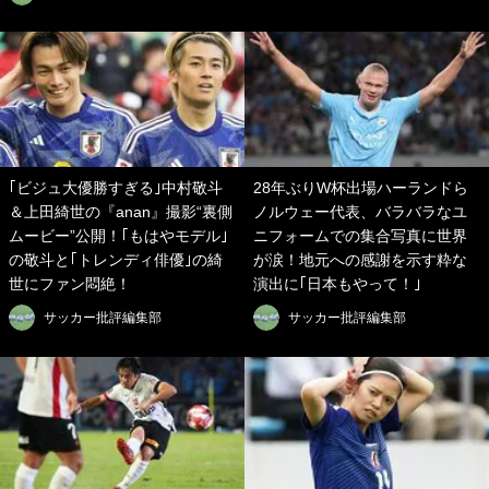
｢ビジュ大優勝すぎる｣中村敬斗
28年ぶりW杯出場ハーランドら
＆上田綺世の『anan』撮影“裏側
ノルウェー代表、バラバラなユ
ムービー”公開！｢もはやモデル｣
ニフォームでの集合写真に世界
の敬斗と｢トレンディ俳優｣の綺
が涙！地元への感謝を示す粋な
世にファン悶絶！
演出に｢日本もやって！｣
サッカー批評編集部
サッカー批評編集部