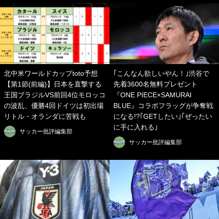
北中米ワールドカップtoto予想
｢こんなん欲しいやん！｣渋谷で
【第1節(前編)】日本を直撃する
先着3600名無料プレゼント
王国ブラジルVS前回4位モロッコ
『ONE PIECE×SAMURAI
の波乱、優勝4回ドイツは初出場
BLUE』コラボフラッグが争奪戦
リトル・オランダに苦戦も
になる!?｢GETしたい｣｢ぜったい
に手に入れる｣
サッカー批評編集部
サッカー批評編集部