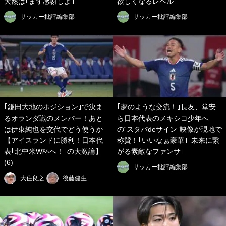
大然は｢まず感謝しよ｣
欲しくなるレベル｣
サッカー批評編集部
サッカー批評編集部
｢鎌田大地のポジション｣で決ま
｢夢のような交流！｣長友、堂安
るオランダ戦のメンバー！あと
ら日本代表のメキシコ少年へ
は伊東純也を交代でどう使うか
の“スタバdeサイン”映像が現地で
【アイスランドに勝利！日本代
称賛！｢いいなぁ豪華｣｢未来に繋
表｢北中米W杯へ！｣の大激論】
がる素敵なファンサ｣
(6)
サッカー批評編集部
大住良之
後藤健生