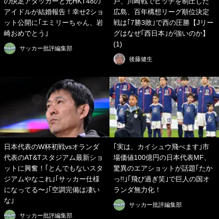
の快足アタッカーと元HKT48の
戸、川崎戦でピッチを制圧した
アイドルが結婚報告！幸せ2ショ
広島、百年構想リーグ順位決定
ット公開に｢エミリーちゃん、岩
戦は｢7勝3敗｣で西の圧勝【Jリー
崎おめでとう｣
グはなぜ｢西日本｣が強いのか】
(1)
サッカー批評編集部
後藤健生
日本代表のW杯初戦vsオランダ
｢実は、カイシュウ飛べます｣市
代表のAT&Tスタジアム最新ショ
場価値100億円の日本代表MF、
ットに興奮！｢とんでもないスタ
驚異のエアショットが話題｢たか
ジアムやなこれ｣｢サッカー仕様
っ!!｣｢飛び過ぎ笑｣で巨人の国オ
になってる〜｣｢空調完備は凄い
ランダ無力化！
な｣
サッカー批評編集部
サッカー批評編集部