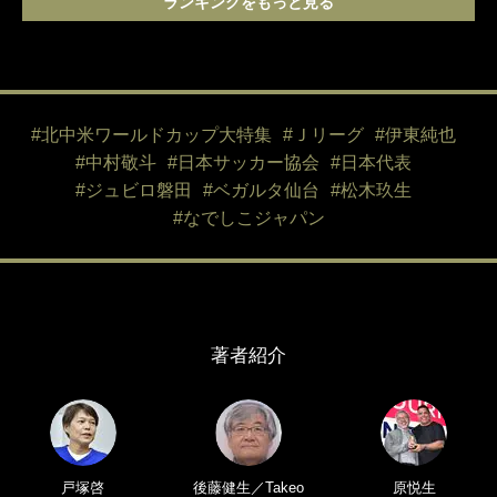
ランキングをもっと見る
#北中米ワールドカップ大特集
#Ｊリーグ
#伊東純也
#中村敬斗
#日本サッカー協会
#日本代表
#ジュビロ磐田
#ベガルタ仙台
#松木玖生
#なでしこジャパン
著者紹介
戸塚啓
後藤健生／Takeo
原悦生