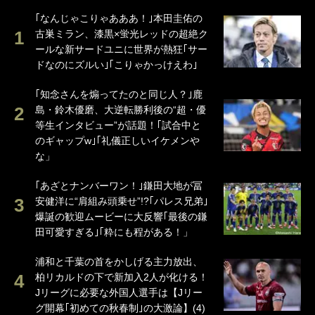
｢なんじゃこりゃあああ！｣本田圭佑の
古巣ミラン、漆黒×蛍光レッドの超絶ク
ールな新サードユニに世界が熱狂｢サー
ドなのにズルい｣｢こりゃかっけえわ｣
｢知念さんを煽ってたのと同じ人？｣鹿
島・鈴木優磨、大逆転勝利後の“超・優
等生インタビュー”が話題！｢試合中と
のギャップw｣｢礼儀正しいイケメンや
な」
｢あざとナンバーワン！｣鎌田大地が冨
安健洋に“肩組み頭乗せ”!?｢パレス兄弟｣
爆誕の歓迎ムービーに大反響｢最後の鎌
田可愛すぎる｣｢粋にも程がある！」
浦和と千葉の首をかしげる主力放出、
柏リカルドの下で新加入2人が化ける！
Jリーグに必要な外国人選手は【Jリー
グ開幕｢初めての秋春制｣の大激論】(4)