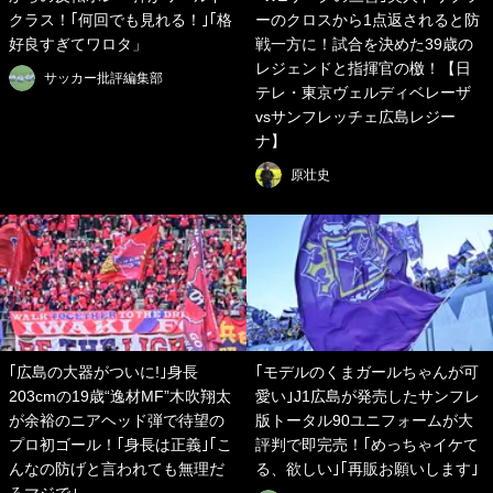
クラス！｢何回でも見れる！｣｢格
ーのクロスから1点返されると防
好良すぎてワロタ」
戦一方に！試合を決めた39歳の
レジェンドと指揮官の檄！【日
サッカー批評編集部
テレ・東京ヴェルディベレーザ
vsサンフレッチェ広島レジー
ナ】
原壮史
｢広島の大器がついに!｣身長
｢モデルのくまガールちゃんが可
203cmの19歳“逸材MF”木吹翔太
愛い｣J1広島が発売したサンフレ
が余裕のニアヘッド弾で待望の
版トータル90ユニフォームが大
プロ初ゴール！｢身長は正義｣｢こ
評判で即完売！｢めっちゃイケて
んなの防げと言われても無理だ
る、欲しい｣｢再販お願いします｣