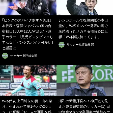
｢ピンクのスパイク多すぎ笑｣日
シンガポールで復帰間近の本田
本代表・森保ジャパンの国内合
圭佑、W杯メンバー発表の裏で
宿初日13人中12人が“足元”ド派
哀愁漂う丸メガネ＆猫背姿に反
手カラー！｢足元ピンクピンクし
響「Ｗ杯解説待ってます」
てんな｣｢ピンクスパイク可愛い｣
サッカー批評編集部
と話題に
サッカー批評編集部
W杯代表 上田綺世の妻・由布菜
浦和の新指揮官へ！神戸戦で見
月、生まれたて第1子との2ショ
えた曺貴裁監督のサッカー(1) 田
ットに反響「お二人の面影を感
中達也体制でV字回復の浦和への