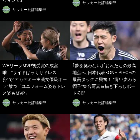
ろマジで｣
サッカー批評編集部
サッカー批評編集部
WEリーグMVP初受賞の成宮
｢夢を笑わない｣｢おれたちの最高
唯、“サイドぱっくりドレス
地点へ｣日本代表×ONE PIECEの
姿”で“アカデミー主演女優級オー
最高タッグに興奮！ “青い麦わら
ラ”放つ「ユニフォーム姿もドレ
帽子”集合写真＆描き下ろしボー
ス姿もMVP」
ド公開
サッカー批評編集部
サッカー批評編集部