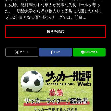
に先勝。絶好調の中村草太が見事な先制ゴールを奪っ
た。 明治大学から鳴り物入りで広島に入団した中村。
プロ2年目となる百年構想リーグでは、開幕…
続きを読む
ツイート
シェア
LINEで送る