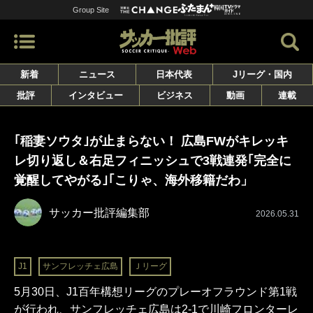
Group Site
新着
ニュース
日本代表
Jリーグ・国内
批評
インタビュー
ビジネス
動画
連載
｢稲妻ソウタ｣が止まらない！ 広島FWがキレッキ
レ切り返し＆右足フィニッシュで3戦連発｢完全に
覚醒してやがる｣｢こりゃ、海外移籍だわ」
サッカー批評編集部
2026.05.31
J1
サンフレッチェ広島
Ｊリーグ
5月30日、J1百年構想リーグのプレーオフラウンド第1戦
が行われ、サンフレッチェ広島は2-1で川崎フロンターレ