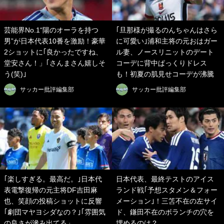
芸能界No.1“陽のオーラを持つ
｢旦那様が撮るのんちゃんはさら
男”が日本代表10番を激励！豪華
に可愛い｣浦和主将の元おはガー
2ショットに｢良かったですね、
ル妻、ノースリニットのデート
堂安さん！」｢さんまさん嬉しそ
コーデに背中ぱっくりドレス
う(笑)｣
も！初夏の肌見せコーデが沸騰
サッカー批評編集部
サッカー批評編集部
｢楽しすぎる。最高だ。｣日本代
日本代表、最終テストのアイス
表電撃復帰の元主将DF吉田麻
ランド戦｢予想スタメン＆フォー
也、笑顔の投稿ショットに反響
メーション｣！三笘不在の左サイ
｢劇団マヤヨシダなの？｣｢雰囲気
ド、鎌田不在のボランチの穴を
の良さが滲み出てる」
埋めるのは？