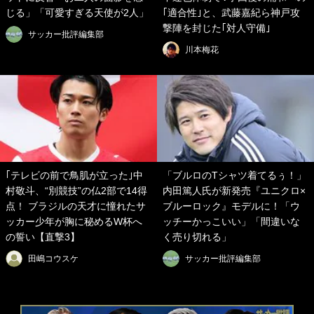
じる」「可愛すぎる天使が2人」
｢適合性｣と、武藤嘉紀ら神戸攻
撃陣を封じた｢対人守備｣
サッカー批評編集部
川本梅花
｢テレビの前で鳥肌が立った｣中
「ブルロのTシャツ着てるぅ！」
村敬斗、“別競技”の仏2部で14得
内田篤人氏が新発売『ユニクロ×
点！ ブラジルの天才に憧れたサ
ブルーロック』モデルに！「ウ
ッカー少年が胸に秘めるW杯へ
ッチーかっこいい」「間違いな
の誓い【直撃3】
く売り切れる」
田嶋コウスケ
サッカー批評編集部