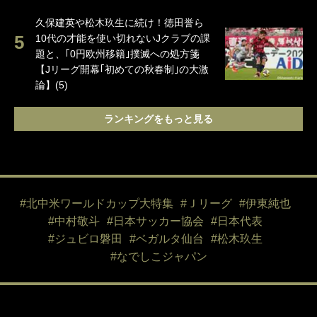
久保建英や松木玖生に続け！徳田誉ら
10代の才能を使い切れないJクラブの課
題と、｢0円欧州移籍｣撲滅への処方箋
【Jリーグ開幕｢初めての秋春制｣の大激
論】(5)
ランキングをもっと見る
#北中米ワールドカップ大特集
#Ｊリーグ
#伊東純也
#中村敬斗
#日本サッカー協会
#日本代表
#ジュビロ磐田
#ベガルタ仙台
#松木玖生
#なでしこジャパン