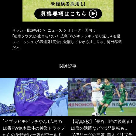
サッカー批評Web
ニュース
Jリーグ・国内
｢稲妻ソウタ｣が止まらない！ 広島FWがキレッキレ切り返し＆右足
フィニッシュで3戦連発｢完全に覚醒してやがる｣｢こりゃ、海外移籍
だわ」
関連記事
｢イブラヒモビッチやん｣広島の
【写真9枚】｢長谷川唯の後継者｣
10番FW鈴木章斗の神業トラップ
19歳の活躍などで3発逆転も…
からの反転ボレー弾がワールド
｢WEリーグの三笘｣美人ドリブラ