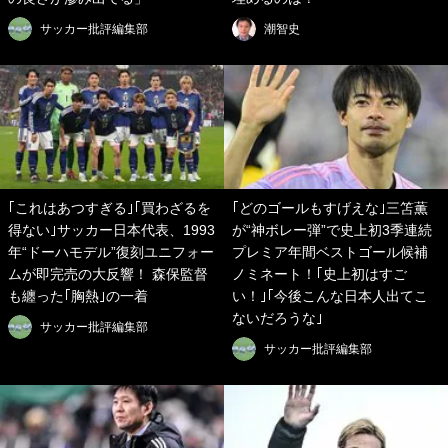
サッカー批評編集部
潮智史
｢これはあつすぎる｣｢買わざるを
｢どのゴールもすげえな｣三笘薫
得ない｣サッカー日本代表、1993
が“神ボレー弾”で史上初3季連続
年“ドーハモデル”復刻ユニフォー
プレミア年間ベストゴール候補
ムが即完売の大反響！ 森保監督
ノミネート！｢史上初はすご
も纏った｢胸熱｣の一着
い！｣｢今後こんな日本人出てこ
ないだろうな｣
サッカー批評編集部
サッカー批評編集部