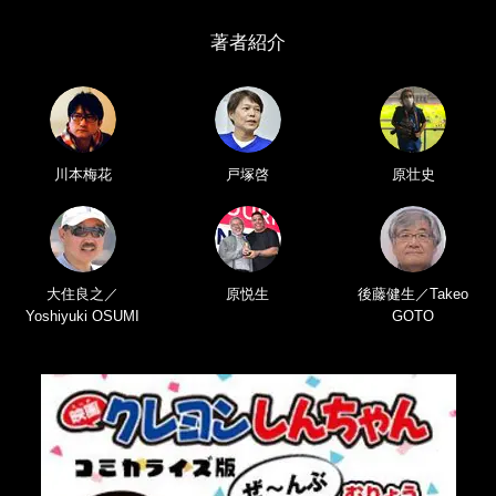
著者紹介
川本梅花
戸塚啓
原壮史
大住良之／
原悦生
後藤健生／Takeo
Yoshiyuki OSUMI
GOTO