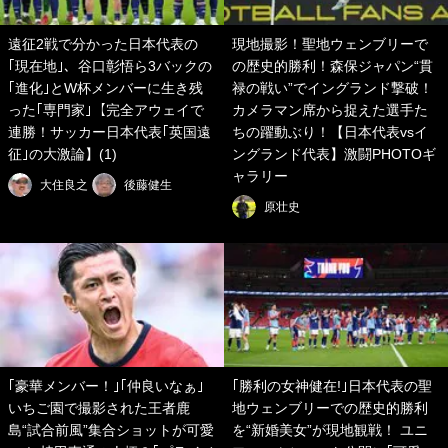
遠征2戦で分かった日本代表の
現地撮影！聖地ウェンブリーで
｢現在地｣、谷口彰悟ら3バックの
の歴史的勝利！森保ジャパン“貫
｢進化｣とW杯メンバーに生き残
禄の戦い”でイングランド撃破！
った｢専門家｣【完全アウェイで
カメラマン席から捉えた選手た
連勝！サッカー日本代表｢英国遠
ちの躍動ぶり！【日本代表vsイ
征｣の大激論】(1)
ングランド代表】激闘PHOTOギ
ャラリー
大住良之
後藤健生
原壮史
｢豪華メンバー！｣｢仲良いなぁ｣
｢勝利の女神健在!｣日本代表の聖
いちご園で撮影された王者鹿
地ウェンブリーでの歴史的勝利
島“試合前風”集合ショットが可愛
を“新婚美女”が現地観戦！ ユニ