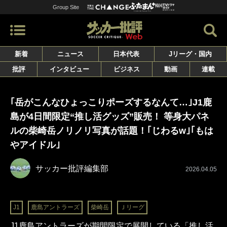
Group Site
新着
ニュース
日本代表
Jリーグ・国内
批評
インタビュー
ビジネス
動画
連載
｢岳がこんなひょっこりポーズするなんて…｣J1鹿
島が4日間限定“推し活グッズ”販売！ 等身大パネ
ルの柴崎岳ノリノリ写真が話題！｢じわるw｣｢もは
やアイドル｣
サッカー批評編集部
2026.04.05
J1
鹿島アントラーズ
柴崎岳
Ｊリーグ
J1鹿島アントラーズが期間限定で展開している「推し活