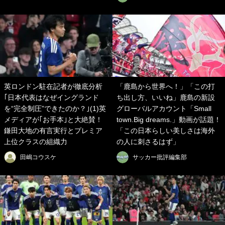
英ロンドン駐在記者が徹底分析
「鹿島から世界へ！」「この打
｢日本代表はなぜイングランド
ち出し方、いいね」鹿島の新設
を“完全制圧”できたのか？｣(1)英
グローバルアカウント「Small
メディアが｢お手本｣と大絶賛！
town.Big dreams.」動画が話題！
鎌田大地の有言実行とプレミア
「この日本らしい美しさは海外
上位クラスの組織力
の人に刺さるはず」
田嶋コウスケ
サッカー批評編集部