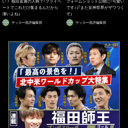
い！ 植田直通の人柄？｢プライベ
フォームショット公開に｢可愛い
ートでこれだけ集まるんだから
です♪｣｢また女神世界がザワつく
凄いよね｣
ぞ｣
サッカー批評編集部
サッカー批評編集部