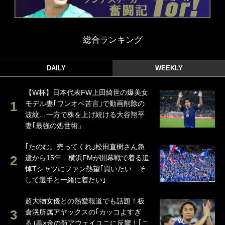
総合ランキング
DAILY
WEEKLY
【W杯】日本代表FW上田綺世の爆美女
モデル妻｢ワンオペ苦言｣で動画削除の
波紋…一方で株を上げ続ける大谷翔平
妻｢最強の処世術」
｢たのむ。売ってくれ｣松田直樹さん急
逝から15年…横浜FMが開幕戦で着る追
悼Tシャツにファン熱望｢買いたい…そ
して選手と一緒に着たい｣
超大物女優との熱愛報道でも話題！板
倉滉所属アヤックスの｢カッコよすぎ
る｣黒×金の新アウェイユニに反響！｢こ