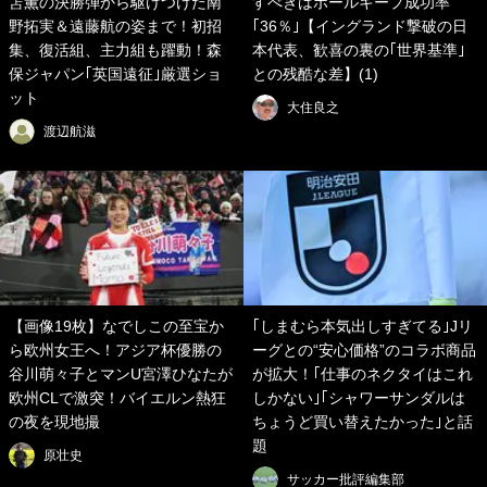
笘薫の決勝弾から駆けつけた南
すべきはボールキープ成功率
野拓実＆遠藤航の姿まで！初招
｢36％｣【イングランド撃破の日
集、復活組、主力組も躍動！森
本代表、歓喜の裏の｢世界基準｣
保ジャパン｢英国遠征｣厳選ショ
との残酷な差】(1)
ット
大住良之
渡辺航滋
【画像19枚】なでしこの至宝か
｢しまむら本気出しすぎてる｣Jリ
ら欧州女王へ！アジア杯優勝の
ーグとの“安心価格”のコラボ商品
谷川萌々子とマンU宮澤ひなたが
が拡大！｢仕事のネクタイはこれ
欧州CLで激突！バイエルン熱狂
しかない｣｢シャワーサンダルは
の夜を現地撮
ちょうど買い替えたかった｣と話
題
原壮史
サッカー批評編集部