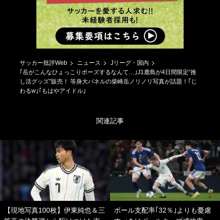
サッカー批評Web
ニュース
Jリーグ・国内
｢岳がこんなひょっこりポーズするなんて…｣J1鹿島が4日間限定“推
し活グッズ”販売！ 等身大パネルの柴崎岳ノリノリ写真が話題！｢じ
わるw｣｢もはやアイドル｣
関連記事
【現地写真100枚】伊東純也＆三
ボール支配率｢32％｣よりも憂慮