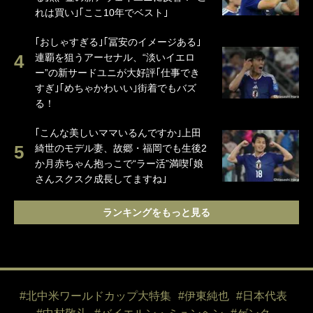
れは買い｣｢ここ10年でベスト｣
｢おしゃすぎる｣｢冨安のイメージある｣
連覇を狙うアーセナル、“淡いイエロ
ー”の新サードユニが大好評｢仕事でき
すぎ｣｢めちゃかわいい｣街着でもバズ
る！
｢こんな美しいママいるんですか｣上田
綺世のモデル妻、故郷・福岡でも生後2
か月赤ちゃん抱っこで“ラー活”満喫｢娘
さんスクスク成長してますね｣
ランキングをもっと見る
#北中米ワールドカップ大特集
#伊東純也
#日本代表