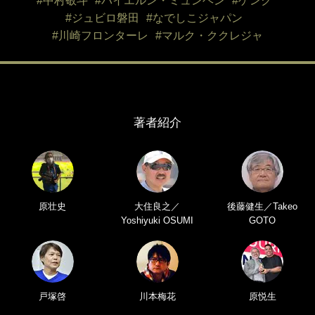
#中村敬斗
#バイエルン・ミュンヘン
#ゲンク
#ジュビロ磐田
#なでしこジャパン
#川崎フロンターレ
#マルク・ククレジャ
著者紹介
原壮史
大住良之／
後藤健生／Takeo
Yoshiyuki OSUMI
GOTO
戸塚啓
川本梅花
原悦生