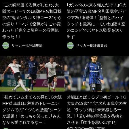
｢この瞬間勝てる気がしたわ｣大
｢ガンバの未来を頼んだぞ！｣G大
阪ダービーでの19歳MF名和田我
阪の至宝19歳MF名和田我空がア
空の“鬼メンタル＆神コース”から
ジア2戦連発弾！｢監督とのハイ
の煽り！｢マジで空気がすごい変
タッチも最高にエモいわ｣陸＆空
わった｣｢完全に勝利への雰囲気
のコンビでポヤトス監督を送り
作った！｣
出す
サッカー批評編集部
サッカー批評編集部
｢初めてジム来てるの見た｣G大阪
才能ほとばしるプロ初ゴール！G
MF満田誠1日密着のトレーニン
大阪の19歳“至宝”名和田我空の右
グジムでの“イジられ放題”シーン
足ゴラッソ弾は｢未来感じる一
が話題！｢めっちゃ笑った｣｢みん
発｣！｢若い時の宇佐美を彷彿と
なから愛されてるなー｣
させる｣｢敬斗を思い出す｣と
ACL2での一撃に賞賛