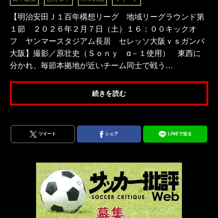
【明治安田Ｊ１百年構想リーグ 地域リーグラウンド第
１節 ２０２６年２月７日（土）１６：００キックオ
フ ヤンマースタジアム長居 セレッソ大阪ｖｓガンバ
大阪】撮影／原壮史（Ｓｏｎｙ α－１使用） 東西に
分かれ、毎節本拠地が近いチーム同士で戦う…
続きを読む
ツイート
シェア
LINEで送る