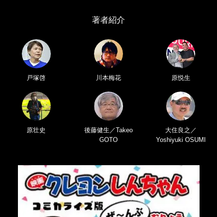
著者紹介
戸塚啓
川本梅花
原悦生
原壮史
後藤健生／Takeo
大住良之／
GOTO
Yoshiyuki OSUMI