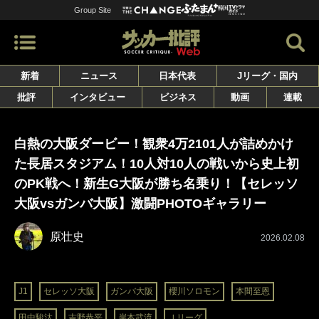
Group Site
新着
ニュース
日本代表
Jリーグ・国内
批評
インタビュー
ビジネス
動画
連載
白熱の大阪ダービー！観衆4万2101人が詰めかけ
た長居スタジアム！10人対10人の戦いから史上初
のPK戦へ！新生G大阪が勝ち名乗り！【セレッソ
大阪vsガンバ大阪】激闘PHOTOギャラリー
原壮史
2026.02.08
J1
セレッソ大阪
ガンバ大阪
櫻川ソロモン
本間至恩
田中駿汰
吉野恭平
岸本武流
Ｊリーグ