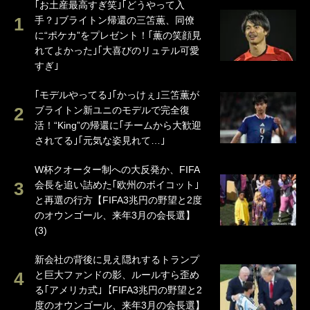
｢お土産最高すぎ笑｣｢どうやって入
手？｣ブライトン帰還の三笘薫、同僚
に“ポケカ”をプレゼント！｢薫の笑顔見
れてよかった｣｢大喜びのリュテル可愛
すぎ｣
｢モデルやってる｣｢かっけぇ｣三笘薫が
ブライトン新ユニのモデルで完全復
活！“King”の帰還に｢チームから大歓迎
されてる｣｢元気な姿見れて…｣
W杯クオーター制への大反発か、FIFA
会長を追い詰めた｢欧州のボイコット｣
と再選の行方【FIFA3兆円の野望と2度
のオウンゴール、来年3月の会長選】
(3)
新会社の背後に見え隠れするトランプ
と巨大ファンドの影、ルールすら歪め
る｢アメリカ式｣【FIFA3兆円の野望と2
度のオウンゴール、来年3月の会長選】