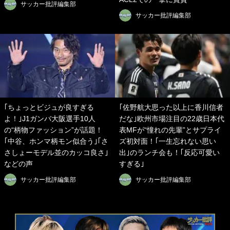
サッカー批評編集部
サッカー批評編集部
｢ちょっとビジュが良すぎる
｢佐野航大思った以上に香川信者
よ！｣J1ガンバ大阪選手10人
だな｣欧州市場注目の22歳日本代
の“柄物ファッション”が話題！
表MFが“憧れの先輩”とサプライ
｢中谷、ホンマ柄モン似合う｣｢さ
ズ初対面！｢一生忘れない思い
さしょーモデル並のカッコ良さ｣
出｣のランチ会も！｢反応可愛い
などの声
すぎる｣
サッカー批評編集部
サッカー批評編集部