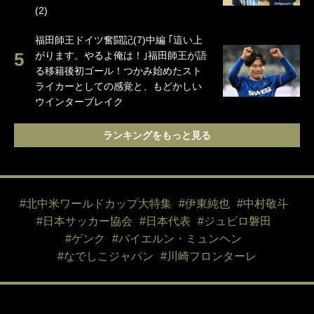
(2)
福田師王ドイツ奮闘記(7)中編 ｢這い上
がります。やるよ俺は！｣福田師王が語
る移籍後初ゴール！つかみ始めたスト
ライカーとしての感覚と、もどかしい
ウインターブレイク
ランキングをもっと見る
#北中米ワールドカップ大特集
#伊東純也
#中村敬斗
#日本サッカー協会
#日本代表
#ジュビロ磐田
#ゲンク
#バイエルン・ミュンヘン
#なでしこジャパン
#川崎フロンターレ