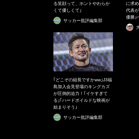
る笑顔って、ホントやわらか
に求め
くて優しくて｣
代表が
優勝｣
サッカー批評編集部
｢どこぞの組長ですかww｣J3福
島加入会見登場のキングカズ
が圧倒的迫力！｢イケすぎて
る｣｢ハードボイルドな映画が
始まりそう｣
サッカー批評編集部