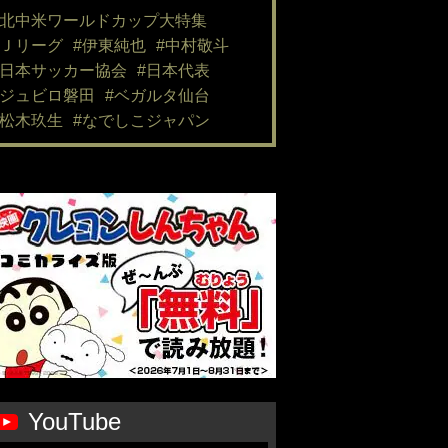
#北中米ワールドカップ大特集
#Ｊリーグ
#伊東純也
#中村敬斗
#日本サッカー協会
#日本代表
#ジュビロ磐田
#ベガルタ仙台
#松木玖生
#なでしこジャパン
YouTube