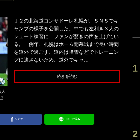
Ｊ２の北海道コンサドーレ札幌が、ＳＮＳでキ
ャンプの様子を公開した。中でも左利き３人の
シュート練習に、ファンが驚きの声を上げてい
る。 例年、札幌はホーム開幕戦まで長い時間
を道外で過ごす。道内は降雪などでトレーニン
グに適さないため、道外でキャ…
続きを読む
3人
也
シェア
LINEで送る