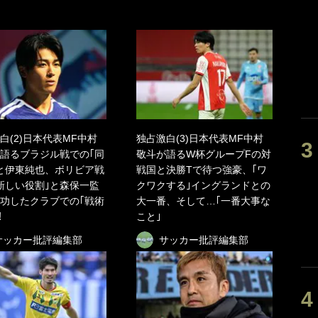
白(2)日本代表MF中村
独占激白(3)日本代表MF中村
語るブラジル戦での｢同
敬斗が語るW杯グループFの対
と伊東純也、ボリビア戦
戦国と決勝Tで待つ強豪、｢ワ
新しい役割｣と森保一監
クワクする｣イングランドとの
功したクラブでの｢戦術
大一番、そして…｢一番大事な
！
こと｣
サッカー批評編集部
サッカー批評編集部