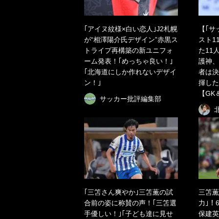
｢アイヌ紋様×白い恋人｣J2札幌
【｢サ
が“相澤陽介氏デザイン”赤黒ス
スト1
トライプ再構築の新ユニフォ
た11
ーム発表！｢めっちゃ良い！｣
護神、
｢北海道にしか作れないデザイ
者は決
ン！｣
揮した
【GK
サッカー批評編集部
｢三笘さん爽やか｣三笘薫の試
三笘薫
合前の姿に称賛の声！｢三笘選
力｣！
手優しい！｣｢子ども達に見せ
保建英