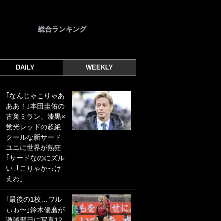
総合ランキング
DAILY
WEEKLY
｢なんじゃこりゃあ
｢光の速さじゃん｣
ああ！｣本田圭佑の
｢えっぐいミドル｣
古巣ミラン、漆黒×
ドイツ名門移籍の
蛍光レッドの超絶
日本代表23歳ボラ
クールな新サード
ンチ、移籍後初ゴ
ユニに世界が熱狂
ールに驚愕！｢見た
｢サードなのにズル
事ないシュートや｣
い｣｢こりゃかっけ
｢聡がどんどん遠く
えわ｣
なっていく」
｢最後の1枚…ワル
｢誰が止めれんねん
ぃゎ〜｣鈴木優磨が
w｣フェイエ上田綺
激勝翌日に写真12
世の“神コース”弾丸