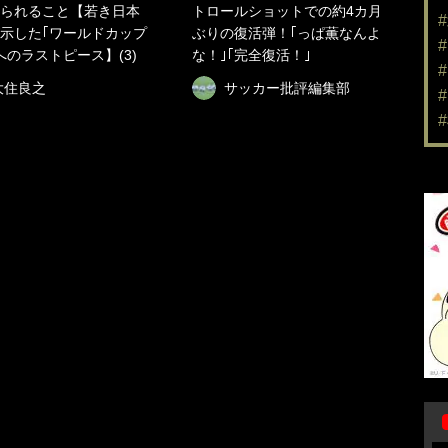
られること【若き日本
トロールショットでの約4カ月
示した｢ワールドカップ
ぶりの復活弾！｢っぱ薫なんよ
へのラストピース】(3)
な！｣｢完全復活！｣
大住良之
サッカー批評編集部