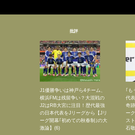
批評
J1優勝争いは神戸ら4チーム、
｢も
横浜FMは残留争い？大混戦の
代表
J2はRB大宮に注目！歴代最強
奇
の日本代表をJリーグから【Jリ
ー
ーグ開幕｢初めての秋春制｣の大
スト
激論】(6)
石敬