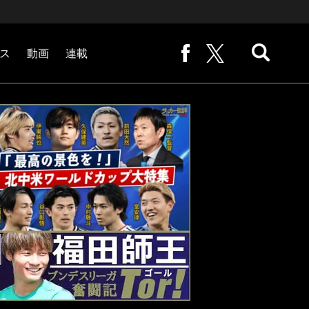
ス
動画
連載
熊崎敬の「路地から始まる処世術」
下田恒幸の「10倍面白くなるサッカー中継の見方」
サッカー批評PHOTOギャラリー「ピッチの焦点」
後藤健生の「蹴球放浪記」
原悦生PHOTOギャラリー「サッカー遠近」
「だれかに言いたくなる記録」
福田師王「ブンデスリーガ奮闘記 Tor!」
大住良之の「この世界のコーナーエリアから」