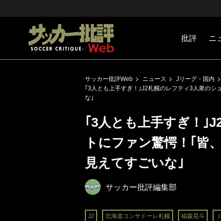
批評
ニ
Jリーグ
戦術
注目選手
海外サッ
監督
マネー
チームマ
日本代表
サッカー批評Web
ニュース
Jリーグ・国内
｢3人とも上手すぎ！｣J2札幌のレフティ3人衆の
な｣
｢3人とも上手すぎ！｣
トにファン驚愕！｢皆、
見えてすごいな｣
サッカー批評編集部
J2
北海道コンサドーレ札幌
福森晃斗