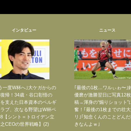
インタビュー
ニュース
う一度W杯へ｣大ケガからの
｢最後の1枚…ワルぃゎ〜｣
復帰！34歳・谷口彰悟の
優磨が激勝翌日に写真12
跡を支えた日本資本のベルギ
稿→渾身の“煽りショット”
クラブ、次なる野望はW杯ベ
奮！｢最後の1枚までの壮
8【シント＝トロイデン立
リ｣｢知念くんのことどん
之CEOの世界戦略】(2)
きなんよｗ｣