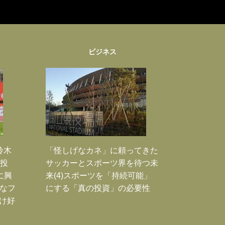
ビジネス
鈴木
「怪しげなカネ」に頼ってきた
枚投
サッカーとスポーツ界を待つ未
に興
来(4)スポーツを「持続可能」
大なフ
にする「真の投資」の必要性
だけ好