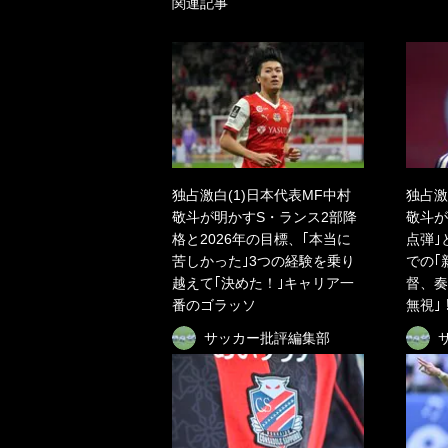
関連記事
独占激白(1)日本代表MF中村
独占激
敬斗が明かすS・ランス2部降
敬斗が
格と2026年の目標、｢本当に
点弾｣
苦しかった｣3つの経験を乗り
での｢
越えて｢決めた！｣キャリア一
督、奏
番のゴラッソ
無視｣
サッカー批評編集部