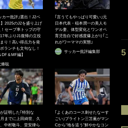
ッカー批評｣選出！J2ベ
｢言うてもやっぱり可愛い｣元
1】2025のJ2を盛り上げ
日本代表・稲本潤一の美人モ
人！セーブ率トップの守
デル妻、体型変化とワンオペ
17年ぶりJ1復帰の立役
育児告白で好感度爆上がり｢こ
まり！高い得点力を発
れがワーママの実態｣
ボランチも文句なし！
サッカー批評編集部
＆DF＆MF編】
北條聡
が証明した｢特別な
｢よくあのコース刺せたなーす
6月までに上田綺世、久
ごい｣ブライトン三笘薫がマン
、中村敬斗、堂安律ら
Cから“地を這う”鮮やかなコン