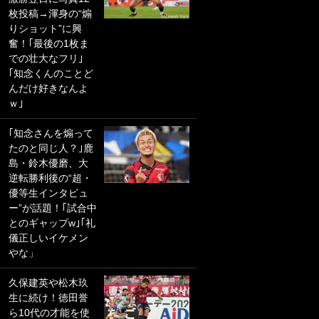
枚投稿→渾身の“煽
PKにイタリア代表
りショット”に興
GKも成す術なし！
奮！｢最後の1枚ま
｢ノーチャンスすぎ
での壮大なフリ｣
るわ｣｢綺世のPKの
｢知念くんのことど
上手さは世界屈指
んだけ好きなんよ
かも｣
ｗ｣
｢また敬斗が魚に
｢知念さんを煽って
笑｣菅原由勢がW杯
たのと同じ人？｣鹿
戦士の夏休み秘蔵
島・鈴木優磨、大
ショット公開！ 川
逆転勝利後の“超・
口春奈と結婚のモ
優等生インタビュ
テ男も登場で｢写真
ー”が話題！｢試合中
全部楽しそう｣｢タ
とのギャップw｣｢礼
ケの水中かわいす
儀正しいイケメン
ぎる」
やな」
｢お土産最高すぎ
久保建英や松木玖
笑｣｢どうやって入
生に続け！徳田誉
手？｣ブライトン帰
ら10代の才能を使
還の三笘薫、同僚