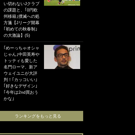
い切れないJクラブ
に“ポケカ”をプレゼ
の課題と、｢0円欧
ント！｢薫の笑顔見
州移籍｣撲滅への処
れてよかった｣｢大
方箋【Jリーグ開幕
喜びのリュテル可
｢初めての秋春制｣
愛すぎ｣
の大激論】(5)
浦和と千葉の首を
｢めーっちゃオシャ
かしげる主力放
じゃん｣中田英寿や
出、柏リカルドの
トッティも愛した
下で新加入2人が化
名門ローマ、新ア
ける！Jリーグに必
ウェイユニが大評
要な外国人選手は
判！｢カッコいい｣
【Jリーグ開幕｢初
｢好きなデザイン｣
めての秋春制｣の大
｢今年は2nd買おう
激論】(4)
かな｣
ランキングをも
ランキングをもっと見る