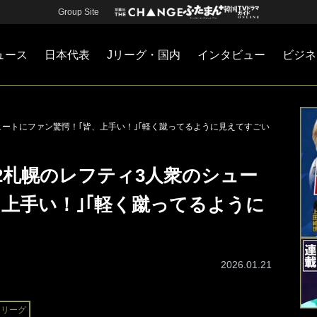
Group Site
ュース
日本代表
Jリーグ・国内
インタビュー
ビジネ
・国内
カー
ネジメント
Jリーグ・国内
戦術
注目選手
海外サッカー
監督
マネー
チームマネジメント
日本代表
シュートにファン驚愕！｢皆、上手い！｣｢軽く蹴ってるように見えてすごい
J2札幌のレフティ3人衆のシュー
上手い！｣｢軽く蹴ってるように
2026.01.21
Ｊリーグ