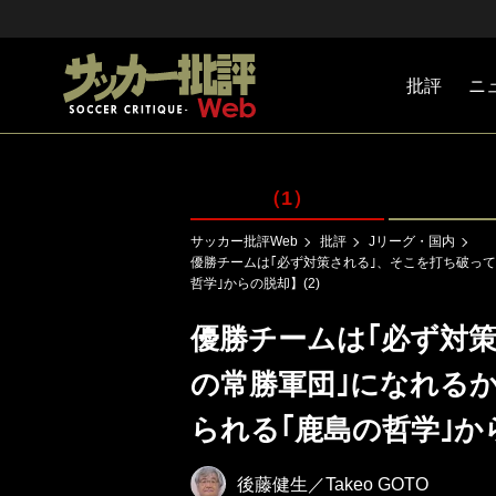
批評
ニ
Jリーグ
戦術
注目選手
海外サッ
監督
マネー
チームマ
日本代表
（1）
サッカー批評Web
批評
Jリーグ・国内
優勝チームは｢必ず対策される｣、そこを打ち破って｢
哲学｣からの脱却】(2)
優勝チームは｢必ず対策
の常勝軍団｣になれるか
られる｢鹿島の哲学｣から
後藤健生／Takeo GOTO