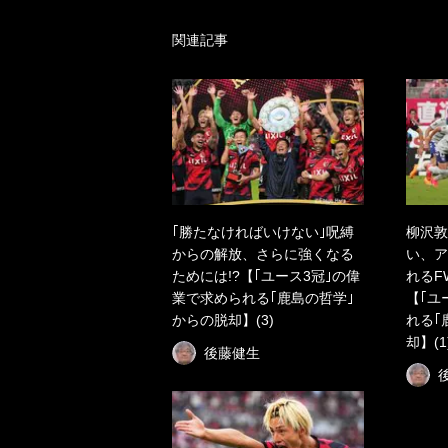
関連記事
｢勝たなければいけない｣呪縛
柳沢敦
からの解放、さらに強くなる
い、ア
ためには!?【｢ユース3冠｣の偉
れるF
業で求められる｢鹿島の哲学｣
【｢ユ
からの脱却】(3)
れる｢
却】(1
後藤健生