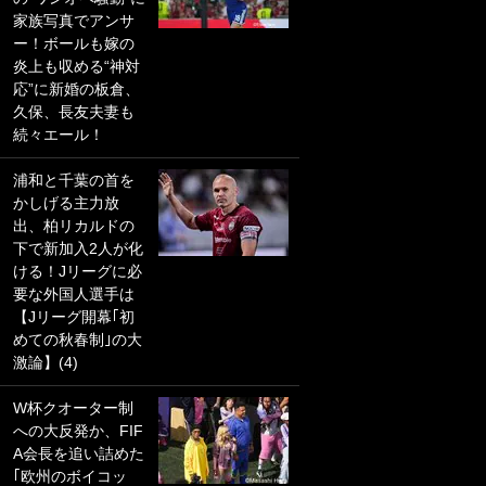
家族写真でアンサ
PKにイタリア代表
ー！ボールも嫁の
GKも成す術なし！
炎上も収める“神対
｢ノーチャンスすぎ
応”に新婚の板倉、
るわ｣｢綺世のPKの
久保、長友夫妻も
上手さは世界屈指
続々エール！
かも｣
浦和と千葉の首を
｢また敬斗が魚に
かしげる主力放
笑｣菅原由勢がW杯
出、柏リカルドの
戦士の夏休み秘蔵
下で新加入2人が化
ショット公開！ 川
ける！Jリーグに必
口春奈と結婚のモ
要な外国人選手は
テ男も登場で｢写真
【Jリーグ開幕｢初
全部楽しそう｣｢タ
めての秋春制｣の大
ケの水中かわいす
激論】(4)
ぎる」
W杯クオーター制
｢セカンドで決まり
への大反発か、FIF
だな｣19歳の日本代
A会長を追い詰めた
表MFが加入したス
｢欧州のボイコッ
ペイン名門、“地中