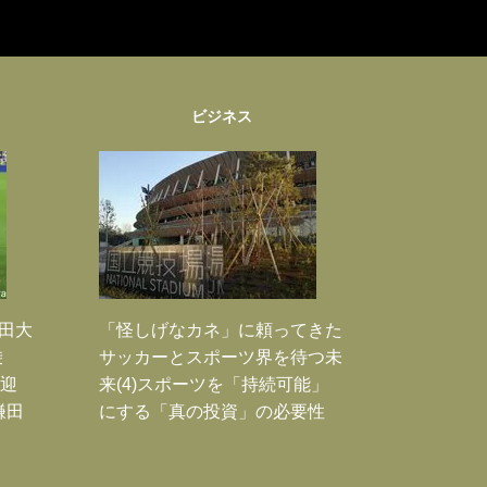
ビジネス
鎌田大
「怪しげなカネ」に頼ってきた
乗
サッカーとスポーツ界を待つ未
歓迎
来(4)スポーツを「持続可能」
鎌田
にする「真の投資」の必要性