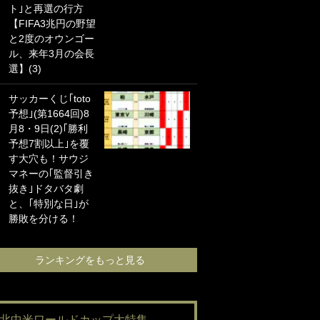
ト｣と再選の行方
海の夕日”新アウェ
【FIFA3兆円の野望
イユニに大反響｢か
と2度のオウンゴー
っこよすぎ｣｢革新
ル、来年3月の会長
的｣｢ソソられる！｣
選】(3)
｢お土産最高すぎ
サッカーくじ｢toto
笑｣｢どうやって入
予想｣(第1664回)8
手？｣ブライトン帰
月8・9日(2)｢勝利
還の三笘薫、同僚
予想7割以上｣を覆
に“ポケカ”をプレゼ
す大穴も！サウジ
ント！｢薫の笑顔見
マネーの｢監督引き
れてよかった｣｢大
抜き｣ドタバタ劇
喜びのリュテル可
と、｢特別な日｣が
愛すぎ｣
勝敗を分ける！
ランキングをも
ランキングをもっと見る
#北中米ワールドカップ大特集