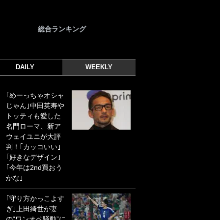
総合ランキング
DAILY
WEEKLY
｢めーっちゃオシャ
｢光の速さじゃん｣
じゃん｣中田英寿や
｢えっぐいミドル｣
トッティも愛した
ドイツ名門移籍の
名門ローマ、新ア
日本代表23歳ボラ
ウェイユニが大評
ンチ、移籍後初ゴ
判！｢カッコいい｣
ールに驚愕！｢見た
｢好きなデザイン｣
事ないシュートや｣
｢今年は2nd買おう
｢聡がどんどん遠く
かな｣
なっていく」
｢守り方かっこよす
｢誰が止めれんねん
ぎ｣上田綺世が妻
w｣フェイエ上田綺
の“ワンオペ騒動”に
世の“神コース”弾丸