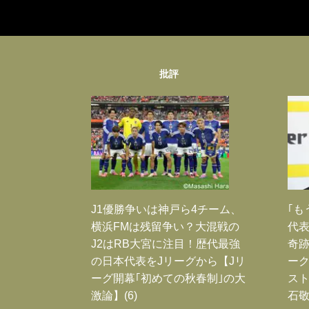
批評
J1優勝争いは神戸ら4チーム、
｢も
横浜FMは残留争い？大混戦の
代表
J2はRB大宮に注目！歴代最強
奇
の日本代表をJリーグから【Jリ
ー
ーグ開幕｢初めての秋春制｣の大
スト
激論】(6)
石敬