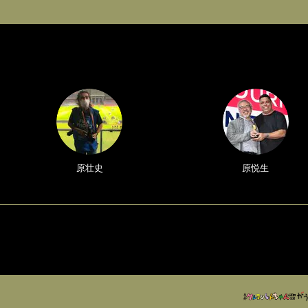
原壮史
原悦生