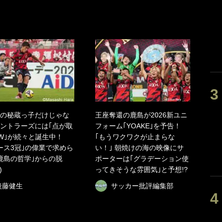
の秘蔵っ子だけじゃな
王座奪還の鹿島が2026新ユニ
ントラーズには｢点が取
フォーム｢YOAKE｣を予告！
W｣が続々と誕生中！
｢もうワクワクが止まらな
ース3冠｣の偉業で求めら
い！｣ 朝焼けの海の映像にサ
鹿島の哲学｣からの脱
ポーターは｢グラデーション使
)
ってきそうな雰囲気｣と予想!?
後藤健生
サッカー批評編集部