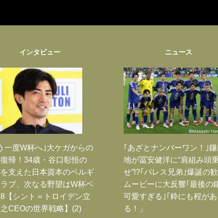
インタビュー
ニュース
う一度W杯へ｣大ケガからの
｢あざとナンバーワン！｣
復帰！34歳・谷口彰悟の
地が冨安健洋に“肩組み頭
跡を支えた日本資本のベルギ
せ”!?｢パレス兄弟｣爆誕の
クラブ、次なる野望はW杯ベ
ムービーに大反響｢最後の
8【シント＝トロイデン立
可愛すぎる｣｢粋にも程があ
之CEOの世界戦略】(2)
る！」