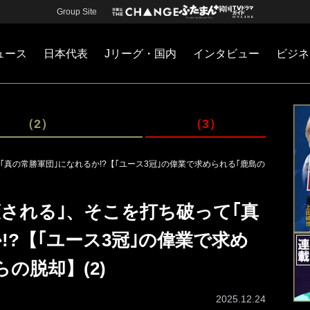
Group Site
ュース
日本代表
Jリーグ・国内
インタビュー
ビジネ
・国内
カー
ネジメント
Jリーグ・国内
戦術
注目選手
海外サッカー
監督
マネー
チームマネジメント
日本代表
（2）
（3）
真の常勝軍団｣になれるか!?【｢ユース3冠｣の偉業で求められる｢鹿島の
される｣、そこを打ち破って｢真
!?【｢ユース3冠｣の偉業で求め
の脱却】(2)
2025.12.24