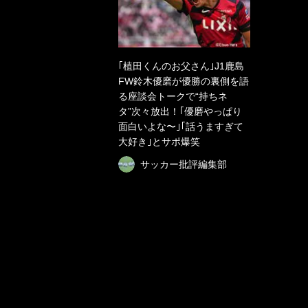
｢植田くんのお父さん｣J1鹿島
FW鈴木優磨が優勝の裏側を語
る座談会トークで“持ちネ
タ”次々放出！｢優磨やっぱり
面白いよな〜｣｢話うますぎて
大好き｣とサポ爆笑
サッカー批評編集部