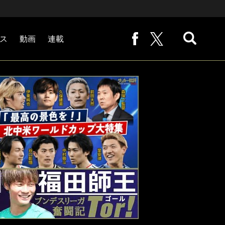
ス
動画
連載
熊崎敬の「路地から始まる処世術」
下田恒幸の「10倍面白くなるサッカー中継の見方」
サッカー批評PHOTOギャラリー「ピッチの焦点」
後藤健生の「蹴球放浪記」
原悦生PHOTOギャラリー「サッカー遠近」
「だれかに言いたくなる記録」
福田師王「ブンデスリーガ奮闘記 Tor!」
大住良之の「この世界のコーナーエリアから」