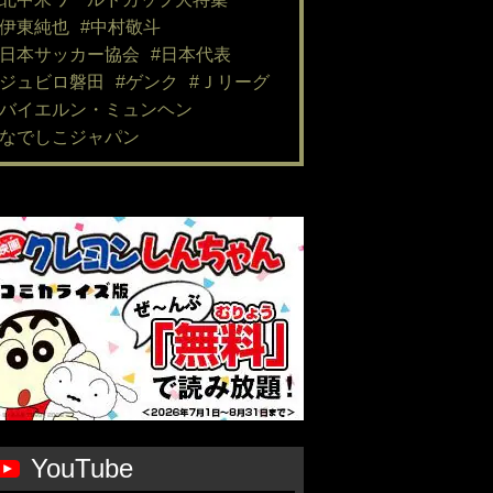
#伊東純也
#中村敬斗
#日本サッカー協会
#日本代表
#ジュビロ磐田
#ゲンク
#Ｊリーグ
#バイエルン・ミュンヘン
#なでしこジャパン
YouTube