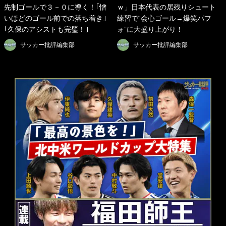
先制ゴールで３－０に導く！｢憎
ｗ」日本代表の居残りシュート
いほどのゴール前での落ち着き｣
練習で“会心ゴール→爆笑パフ
｢久保のアシストも完璧！｣
ォ”に大盛り上がり！
サッカー批評編集部
サッカー批評編集部