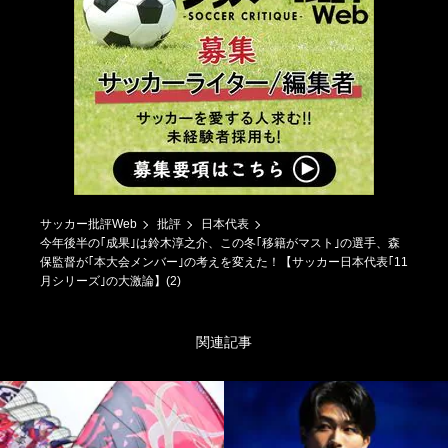
サッカー批評Web
批評
日本代表
今年後半の｢成果｣は鈴木淳之介、この冬｢移籍がマスト｣の選手、森
保監督が｢本大会メンバー｣の考えを変えた！【サッカー日本代表｢11
月シリーズ｣の大激論】(2)
関連記事