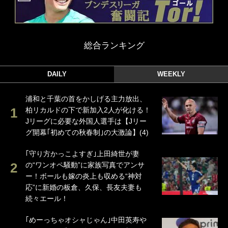
総合ランキング
DAILY
WEEKLY
浦和と千葉の首をかしげる主力放出、
柏リカルドの下で新加入2人が化ける！
Jリーグに必要な外国人選手は【Jリー
グ開幕｢初めての秋春制｣の大激論】(4)
｢守り方かっこよすぎ｣上田綺世が妻
の“ワンオペ騒動”に家族写真でアンサ
ー！ボールも嫁の炎上も収める“神対
応”に新婚の板倉、久保、長友夫妻も
続々エール！
｢めーっちゃオシャじゃん｣中田英寿や