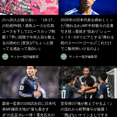
のべ20人が蹴り合い、「18-17」
2025年の日本代表を締めくくっ
の壮絶PK戦！鹿島ユースが広島
た｢惚れるわ｣MF中村敬斗の足裏
ユースを下してJユースカップ制
引き技→股抜き“技あり”シュー
覇！｢早い段階で今何人目か数え
ト！3－0ボリビアとする｢痺れる
るの諦めた｣実況が｢ちょっと困
程のスーパーゴール｣｢これだけ
ってる感あって面白い｣
でご飯何杯いけるのよ｣
サッカー批評編集部
サッカー批評編集部
森保一監督の100試合目に日本代
堂安律の｢俺が教えてやるよ！｣
表MF鎌田大地が“落ち着きす
の流れから町野修斗が披露！
ぎ”の左足ボレー弾！電光石火の
「飛ばないケインまじですき