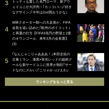
トッティも愛した名門ローマ、新アウ
ェイユニが大評判！｢カッコいい｣｢好き
なデザイン｣｢今年は2nd買おうかな｣
W杯クオーター制への大反発か、FIFA
会長を追い詰めた｢欧州のボイコット｣
と再選の行方【FIFA3兆円の野望と2度
のオウンゴール、来年3月の会長選】
(3)
｢なんじゃこりゃあああ！｣本田圭佑の
古巣ミラン、漆黒×蛍光レッドの超絶ク
ールな新サードユニに世界が熱狂｢サー
ドなのにズルい｣｢こりゃかっけえわ｣
ランキングをもっと見る