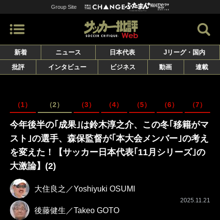
Group Site
新着
ニュース
日本代表
Jリーグ・国内
批評
インタビュー
ビジネス
動画
連載
（1）
（2）
（3）
（4）
（5）
（6）
（7）
今年後半の｢成果｣は鈴木淳之介、この冬｢移籍がマ
スト｣の選手、森保監督が｢本大会メンバー｣の考え
を変えた！【サッカー日本代表｢11月シリーズ｣の
大激論】(2)
大住良之／Yoshiyuki OSUMI
2025.11.21
後藤健生／Takeo GOTO