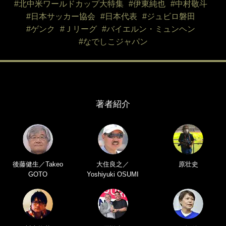
#北中米ワールドカップ大特集
#伊東純也
#中村敬斗
#日本サッカー協会
#日本代表
#ジュビロ磐田
#ゲンク
#Ｊリーグ
#バイエルン・ミュンヘン
#なでしこジャパン
著者紹介
後藤健生／Takeo
大住良之／
原壮史
GOTO
Yoshiyuki OSUMI