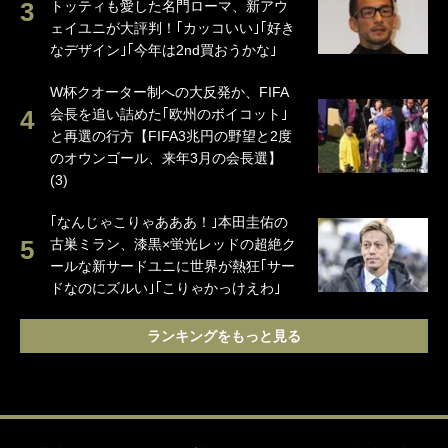
トッティも愛した名門ローマ、新アウ
ェイユニが大評判！｢カッコいい｣｢好き
なデザイン｣｢今年は2nd買おうかな｣
W杯クオーター制への大反発か、FIFA
会長を追い詰めた｢欧州のボイコット｣
と再選の行方【FIFA3兆円の野望と2度
のオウンゴール、来年3月の会長選】
(3)
｢なんじゃこりゃあああ！｣本田圭佑の
古巣ミラン、漆黒×蛍光レッドの超絶ク
ールな新サードユニに世界が熱狂｢サー
ドなのにズルい｣｢こりゃかっけえわ｣
ランキングをもっと見る