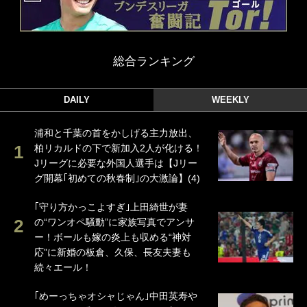
総合ランキング
DAILY
WEEKLY
浦和と千葉の首をかしげる主力放出、
柏リカルドの下で新加入2人が化ける！
Jリーグに必要な外国人選手は【Jリー
グ開幕｢初めての秋春制｣の大激論】(4)
｢守り方かっこよすぎ｣上田綺世が妻
の“ワンオペ騒動”に家族写真でアンサ
ー！ボールも嫁の炎上も収める“神対
応”に新婚の板倉、久保、長友夫妻も
続々エール！
｢めーっちゃオシャじゃん｣中田英寿や