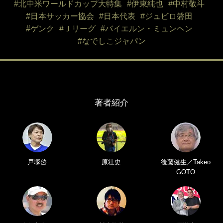
#北中米ワールドカップ大特集
#伊東純也
#中村敬斗
#日本サッカー協会
#日本代表
#ジュビロ磐田
#ゲンク
#Ｊリーグ
#バイエルン・ミュンヘン
#なでしこジャパン
著者紹介
戸塚啓
原壮史
後藤健生／Takeo
GOTO