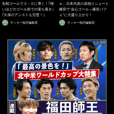
先制ゴールで３－０に導く！｢憎
ｗ」日本代表の居残りシュート
いほどのゴール前での落ち着き｣
練習で“会心ゴール→爆笑パフ
｢久保のアシストも完璧！｣
ォ”に大盛り上がり！
サッカー批評編集部
サッカー批評編集部