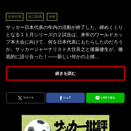
日本代表
谷口彰悟
Ｗ杯
サッカー日本代表の年内の活動が終了した。締めくくり
となる１１月シリーズの２試合は、来年のワールドカッ
プ本大会に向けて、何を日本代表にもたらしたのだろう
か。サッカージャーナリスト大住良之と後藤健生が、徹
底的に語り合った！――新しい何かの上積…
続きを読む
ツイート
シェア
LINEで送る