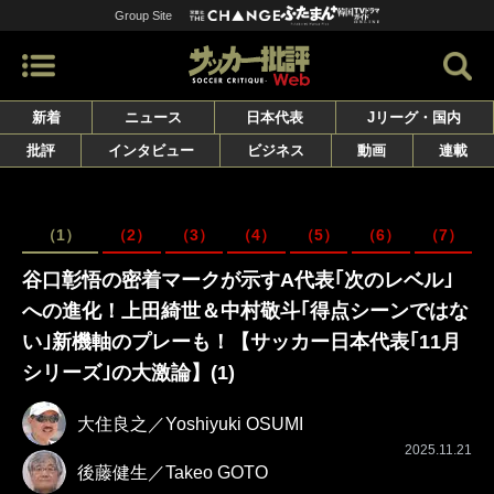
Group Site
新着
ニュース
日本代表
Jリーグ・国内
批評
インタビュー
ビジネス
動画
連載
（1）
（2）
（3）
（4）
（5）
（6）
（7）
谷口彰悟の密着マークが示すA代表｢次のレベル｣
への進化！上田綺世＆中村敬斗｢得点シーンではな
い｣新機軸のプレーも！【サッカー日本代表｢11月
シリーズ｣の大激論】(1)
大住良之／Yoshiyuki OSUMI
2025.11.21
後藤健生／Takeo GOTO