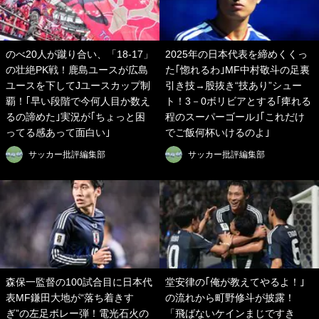
のべ20人が蹴り合い、「18-17」
2025年の日本代表を締めくくっ
の壮絶PK戦！鹿島ユースが広島
た｢惚れるわ｣MF中村敬斗の足裏
ユースを下してJユースカップ制
引き技→股抜き“技あり”シュー
覇！｢早い段階で今何人目か数え
ト！3－0ボリビアとする｢痺れる
るの諦めた｣実況が｢ちょっと困
程のスーパーゴール｣｢これだけ
ってる感あって面白い｣
でご飯何杯いけるのよ｣
サッカー批評編集部
サッカー批評編集部
森保一監督の100試合目に日本代
堂安律の｢俺が教えてやるよ！｣
表MF鎌田大地が“落ち着きす
の流れから町野修斗が披露！
ぎ”の左足ボレー弾！電光石火の
「飛ばないケインまじですき