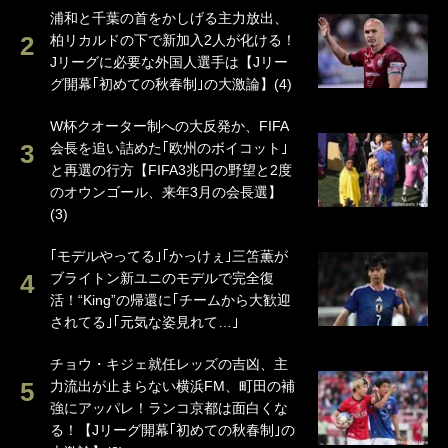
浦和と千葉の首をかしげる主力放出、
柏リカルドの下で新加入2人が化ける！
Jリーグに必要な外国人選手は【Jリー
グ開幕｢初めての秋春制｣の大激論】(4)
W杯クオーター制への大反発か、FIFA
会長を追い詰めた｢欧州のボイコット｣
と再選の行方【FIFA3兆円の野望と2度
のオウンゴール、来年3月の会長選】
(3)
｢モデルやってる｣｢かっけぇ｣三笘薫が
ブライトン新ユニのモデルで完全復
活！“King”の帰還に｢チームから大歓迎
されてる｣｢元気な姿見れて…｣
チョウ・キジェ就任レッズの吉凶、主
力流出が止まらない横浜FM、町田の補
強にアッパレ！ランコ京都は面白くな
る！【Jリーグ開幕｢初めての秋春制｣の