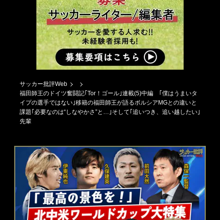
サッカー批評Web
福田師王のドイツ奮闘記｢Tor！ゴール｣連載(5)中編 ｢僕はうまいタ
イプの選手ではない｣移籍の福田師王が語るボルシアMGとの違いと
課題｢必要なのは“しなやかさ”と…｣そして｢追いつき、追い越したい｣
先輩