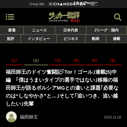
Group Site
新着
ニュース
日本代表
Jリーグ・国内
批評
インタビュー
ビジネス
動画
連載
（1）
（2）
（3）
（4）
（5）
（6）
福田師王のドイツ奮闘記｢Tor！ゴール｣連載(5)中
編 ｢僕はうまいタイプの選手ではない｣移籍の福
田師王が語るボルシアMGとの違いと課題｢必要な
のは“しなやかさ”と…｣そして｢追いつき、追い越
したい｣先輩
福田師王
2025.11.02