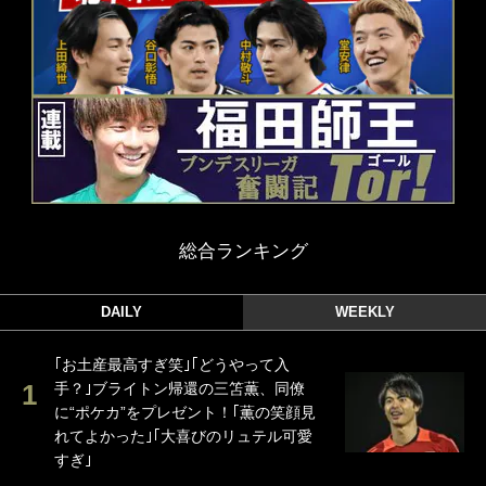
総合ランキング
DAILY
WEEKLY
｢お土産最高すぎ笑｣｢どうやって入
手？｣ブライトン帰還の三笘薫、同僚
に“ポケカ”をプレゼント！｢薫の笑顔見
れてよかった｣｢大喜びのリュテル可愛
すぎ｣