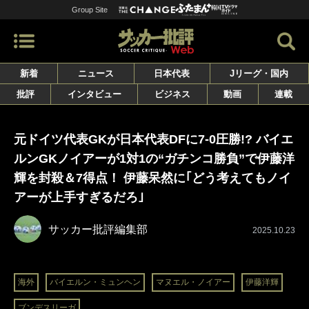
Group Site
新着
ニュース
日本代表
Jリーグ・国内
批評
インタビュー
ビジネス
動画
連載
元ドイツ代表GKが日本代表DFに7-0圧勝!? バイエ
ルンGKノイアーが1対1の“ガチンコ勝負”で伊藤洋
輝を封殺＆7得点！ 伊藤呆然に｢どう考えてもノイ
アーが上手すぎるだろ｣
サッカー批評編集部
2025.10.23
海外
バイエルン・ミュンヘン
マヌエル・ノイアー
伊藤洋輝
ブンデスリーガ