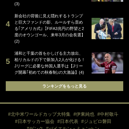
(3)
新会社の背後に見え隠れするトランプ
と巨大ファンドの影、ルールすら歪め
る｢アメリカ式｣【FIFA3兆円の野望と2
度のオウンゴール、来年3月の会長選】
(2)
浦和と千葉の首をかしげる主力放出、
柏リカルドの下で新加入2人が化ける！
Jリーグに必要な外国人選手は【Jリー
グ開幕｢初めての秋春制｣の大激論】(4)
ランキングをもっと見る
#北中米ワールドカップ大特集
#伊東純也
#中村敬斗
#日本サッカー協会
#日本代表
#ジュビロ磐田
#ゲンク
#バイエルン・ミュンヘン