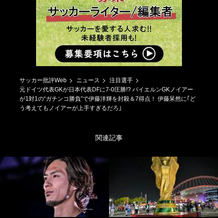
サッカー批評Web
ニュース
注目選手
元ドイツ代表GKが日本代表DFに7-0圧勝!? バイエルンGKノイアー
が1対1の“ガチンコ勝負”で伊藤洋輝を封殺＆7得点！ 伊藤呆然に｢ど
う考えてもノイアーが上手すぎるだろ｣
関連記事