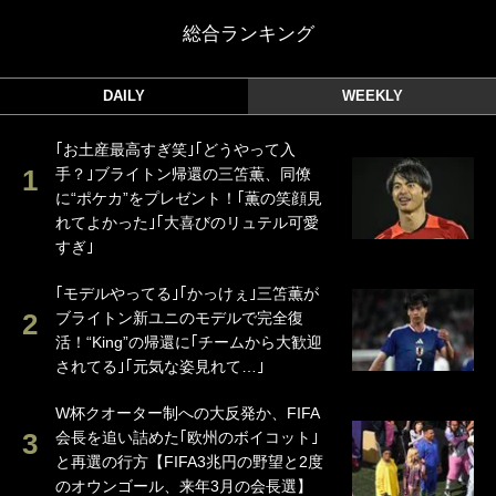
総合ランキング
DAILY
WEEKLY
｢お土産最高すぎ笑｣｢どうやって入
手？｣ブライトン帰還の三笘薫、同僚
に“ポケカ”をプレゼント！｢薫の笑顔見
れてよかった｣｢大喜びのリュテル可愛
すぎ｣
｢モデルやってる｣｢かっけぇ｣三笘薫が
ブライトン新ユニのモデルで完全復
活！“King”の帰還に｢チームから大歓迎
されてる｣｢元気な姿見れて…｣
W杯クオーター制への大反発か、FIFA
会長を追い詰めた｢欧州のボイコット｣
と再選の行方【FIFA3兆円の野望と2度
のオウンゴール、来年3月の会長選】