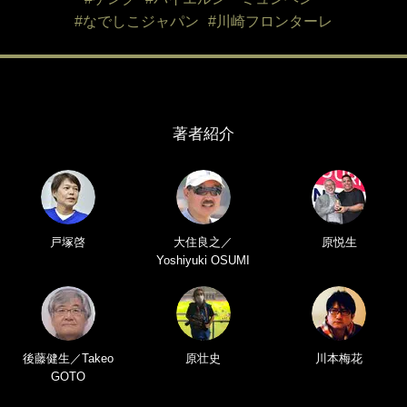
#なでしこジャパン
#川崎フロンターレ
著者紹介
戸塚啓
大住良之／
原悦生
Yoshiyuki OSUMI
後藤健生／Takeo
原壮史
川本梅花
GOTO