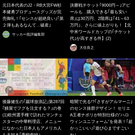
元日本代表のJ2・RB大宮FW杉
決勝戦チケット｢9000円～｣アピ
本健勇プロデュースグッズが完
ールも…購入できる｢最も安い
売御礼！｢センスが超絶良い｣｢第
席｣は30万円、2階席は｢41～63
２弾もあるなんて…破産｣
万円｣、さらに値上がりも！【北
中米ワールドカップの｢チケット
サッカー批評編集部
代｣が高すぎる件】(2)
大住良之
後藤健生の｢蹴球放浪記｣第287回
暗闇で光る!?｢さすがアルマーニ｣
｢鰻屋でフグを注文する？｣の巻
のセンス抜群デザイン！ セリエ
(1)欧州選手権で訪れたマンチェ
A王者ナポリが特別仕様の“ハロ
スターの中華料理店、メニュー
ウィンユニフォーム”を発表！｢超
になかった日本人もアメリカ人
かっこいい｣｢遊び心まですごい
も大好き｢青椒肉絲｣
ね｣