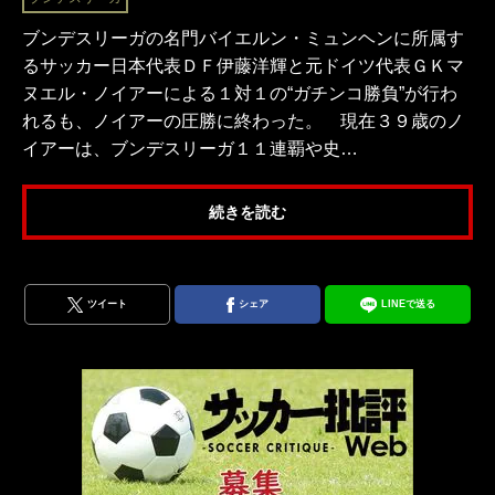
ブンデスリーガの名門バイエルン・ミュンヘンに所属す
るサッカー日本代表ＤＦ伊藤洋輝と元ドイツ代表ＧＫマ
ヌエル・ノイアーによる１対１の“ガチンコ勝負”が行わ
れるも、ノイアーの圧勝に終わった。 現在３９歳のノ
イアーは、ブンデスリーガ１１連覇や史…
続きを読む
ツイート
シェア
LINEで送る