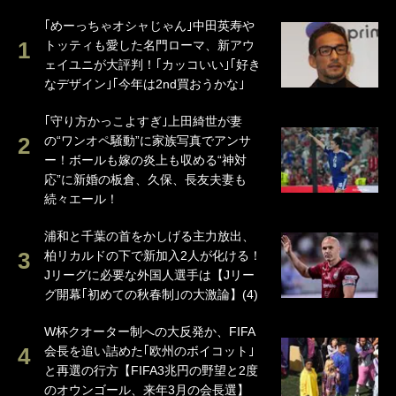
｢めーっちゃオシャじゃん｣中田英寿や
トッティも愛した名門ローマ、新アウ
ェイユニが大評判！｢カッコいい｣｢好き
なデザイン｣｢今年は2nd買おうかな｣
｢守り方かっこよすぎ｣上田綺世が妻
の“ワンオペ騒動”に家族写真でアンサ
ー！ボールも嫁の炎上も収める“神対
応”に新婚の板倉、久保、長友夫妻も
続々エール！
浦和と千葉の首をかしげる主力放出、
柏リカルドの下で新加入2人が化ける！
Jリーグに必要な外国人選手は【Jリー
グ開幕｢初めての秋春制｣の大激論】(4)
W杯クオーター制への大反発か、FIFA
会長を追い詰めた｢欧州のボイコット｣
と再選の行方【FIFA3兆円の野望と2度
のオウンゴール、来年3月の会長選】