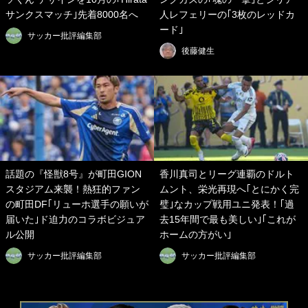
サンクスマッチ｣先着8000名へ
人レフェリーの｢3枚のレッドカ
ード｣
サッカー批評編集部
後藤健生
話題の『怪獣8号』が町田GION
香川真司とリーグ連覇のドルト
スタジアム来襲！熱狂的ファン
ムント、栄光再現へ｢とにかく完
の町田DF｢リューホ選手の願いが
璧｣なカップ戦用ユニ発表！｢過
届いた｣ド迫力のコラボビジュア
去15年間で最も美しい｣｢これが
ル公開
ホームの方がい｣
サッカー批評編集部
サッカー批評編集部