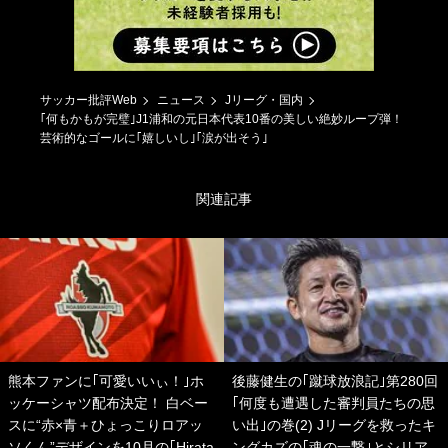
サッカー批評Web
ニュース
Jリーグ・国内
｢何もかもが完璧｣J1浦和の元日本代表10番の美しい絶妙ループ弾！
芸術的なゴールに｢嬉しいし｣｢涙が出そう｣
関連記事
熊本ファンに｢可愛いいぃ！｣ホ
後藤健生の｢蹴球放浪記｣第280回
ッケーシャツ配布決定！ 白ベー
｢何度も遭遇した審判員たちの思
スに“赤×青＋ひょっこりロアッ
い出｣の巻(2) Jリーグを救ったキ
ソくん”デザインを10月の｢Hirata
ングカズの｢魂の一撃｣とシリア