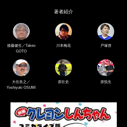
著者紹介
後藤健生／Takeo
川本梅花
戸塚啓
GOTO
大住良之／
原壮史
原悦生
Yoshiyuki OSUMI