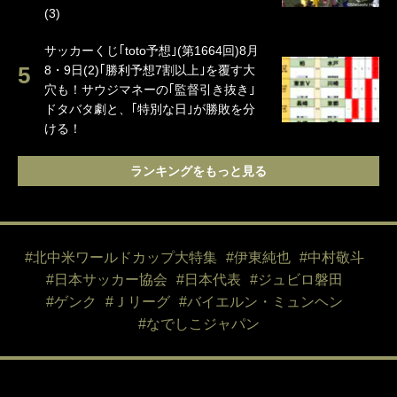
(3)
サッカーくじ｢toto予想｣(第1664回)8月
8・9日(2)｢勝利予想7割以上｣を覆す大
穴も！サウジマネーの｢監督引き抜き｣
ドタバタ劇と、｢特別な日｣が勝敗を分
ける！
ランキングをもっと見る
#北中米ワールドカップ大特集
#伊東純也
#中村敬斗
#日本サッカー協会
#日本代表
#ジュビロ磐田
#ゲンク
#Ｊリーグ
#バイエルン・ミュンヘン
#なでしこジャパン