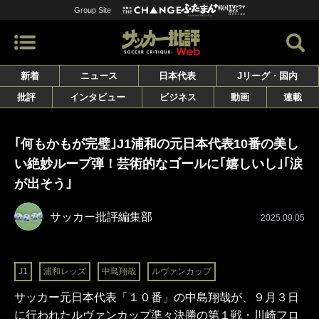
Group Site
新着
ニュース
日本代表
Jリーグ・国内
批評
インタビュー
ビジネス
動画
連載
｢何もかもが完璧｣J1浦和の元日本代表10番の美し
い絶妙ループ弾！芸術的なゴールに｢嬉しいし｣｢涙
が出そう｣
サッカー批評編集部
2025.09.05
J1
浦和レッズ
中島翔哉
ルヴァンカップ
サッカー元日本代表「１０番」の中島翔哉が、９月３日
に行われたルヴァンカップ準々決勝の第１戦・川崎フロ