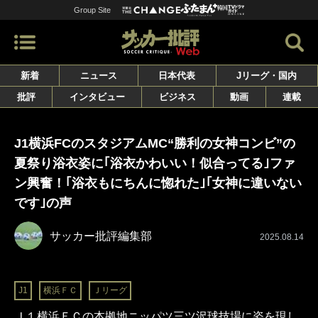
Group Site
新着
ニュース
日本代表
Jリーグ・国内
批評
インタビュー
ビジネス
動画
連載
J1横浜FCのスタジアムMC“勝利の女神コンビ”の
夏祭り浴衣姿に｢浴衣かわいい！似合ってる｣ファ
ン興奮！｢浴衣もにちんに惚れた｣｢女神に違いない
です｣の声
サッカー批評編集部
2025.08.14
J1
横浜ＦＣ
Ｊリーグ
Ｊ１横浜ＦＣの本拠地ニッパツ三ツ沢球技場に姿を現し