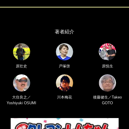
著者紹介
原壮史
戸塚啓
原悦生
大住良之／
川本梅花
後藤健生／Takeo
Yoshiyuki OSUMI
GOTO