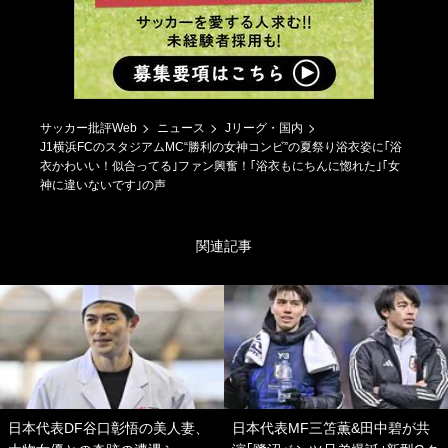
サッカー批評Web
ニュース
Jリーグ・国内
J1横浜FCのスタジアムMC“勝利の女神コンビ”の夏祭り浴衣姿に｢浴
衣かわいい！似合ってる｣ファン興奮！｢浴衣もにちんに惚れた｣｢女
神に違いないです｣の声
関連記事
日本代表DF谷口彰悟の美人妻、
日本代表MF三笘薫&田中碧が共