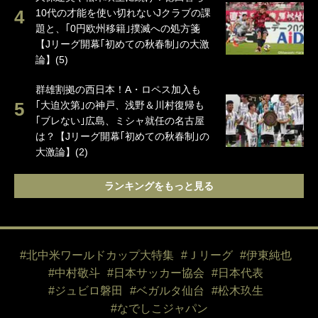
10代の才能を使い切れないJクラブの課
題と、｢0円欧州移籍｣撲滅への処方箋
【Jリーグ開幕｢初めての秋春制｣の大激
論】(5)
群雄割拠の西日本！A・ロペス加入も
｢大迫次第｣の神戸、浅野＆川村復帰も
｢ブレない｣広島、ミシャ就任の名古屋
は？【Jリーグ開幕｢初めての秋春制｣の
大激論】(2)
ランキングをもっと見る
#北中米ワールドカップ大特集
#Ｊリーグ
#伊東純也
#中村敬斗
#日本サッカー協会
#日本代表
#ジュビロ磐田
#ベガルタ仙台
#松木玖生
#なでしこジャパン