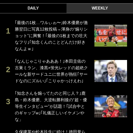
DAILY
WEEKLY
｢最後の1枚…ワルぃゎ〜｣鈴木優磨が激
勝翌日に写真12枚投稿→渾身の“煽りシ
ョット”に興奮！｢最後の1枚までの壮大
なフリ｣｢知念くんのことどんだけ好き
なんよｗ｣
｢なんじゃこりゃあああ！｣本田圭佑の
古巣ミラン、漆黒×蛍光レッドの超絶ク
ールな新サードユニに世界が熱狂｢サー
ドなのにズルい｣｢こりゃかっけえわ｣
｢知念さんを煽ってたのと同じ人？｣鹿
島・鈴木優磨、大逆転勝利後の“超・優
等生インタビュー”が話題！｢試合中と
のギャップw｣｢礼儀正しいイケメンや
な」
久保建英や松木玖生に続け！徳田誉ら