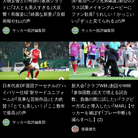
大物女優との奇跡の遭遇ショッ
演｢鷺沼ベンツ兄弟爆誕｣新型Gク
トに｢2人とも美人すぎる｣大反
ラス試乗メイキングムービーに
響！和服姿に｢綺麗な新妻｣｢京都
ファン歓喜｢うれしい！かっこい
画報やね｣の声
い｣｢ずっと見てられる｣の声
サッカー批評編集部
サッカー批評編集部
日本代表DF退団アーセナルの“ハ
新大会｢クラブW杯｣創設やW杯
イバリー仕様”新サードユニフォ
｢参加国数｣拡大で増える試合
ームが｢見事な芸術作品｣と大絶
数、負傷の際に試したい｢ラグビ
賛！｢とても美しい！｣｢ここ数年
ー方式｣と導入したい｢MAR｣【サ
で最高｣の声
ッカーを滅ぼす｢プレー中断｣を
減らすべし】(2)
サッカー批評編集部
後藤健生