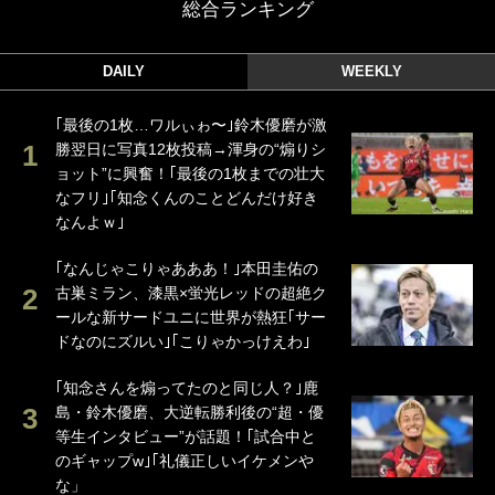
総合ランキング
DAILY
WEEKLY
｢最後の1枚…ワルぃゎ〜｣鈴木優磨が激
勝翌日に写真12枚投稿→渾身の“煽りシ
ョット”に興奮！｢最後の1枚までの壮大
なフリ｣｢知念くんのことどんだけ好き
なんよｗ｣
｢なんじゃこりゃあああ！｣本田圭佑の
古巣ミラン、漆黒×蛍光レッドの超絶ク
ールな新サードユニに世界が熱狂｢サー
ドなのにズルい｣｢こりゃかっけえわ｣
｢知念さんを煽ってたのと同じ人？｣鹿
島・鈴木優磨、大逆転勝利後の“超・優
等生インタビュー”が話題！｢試合中と
のギャップw｣｢礼儀正しいイケメンや
な」