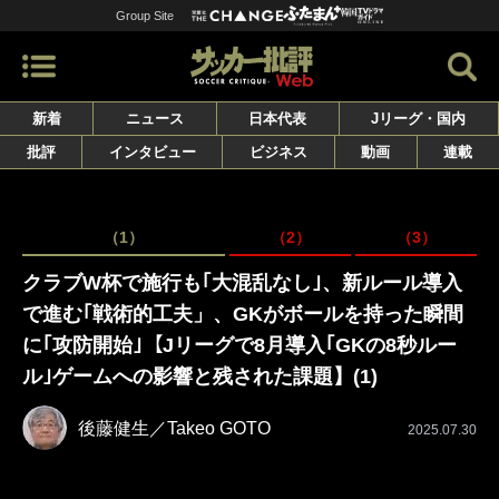
Group Site
新着
ニュース
日本代表
Jリーグ・国内
批評
インタビュー
ビジネス
動画
連載
（1）
（2）
（3）
クラブW杯で施行も｢大混乱なし｣、新ルール導入
で進む｢戦術的工夫」、GKがボールを持った瞬間
に｢攻防開始｣【Jリーグで8月導入｢GKの8秒ルー
ル｣ゲームへの影響と残された課題】(1)
後藤健生／Takeo GOTO
2025.07.30