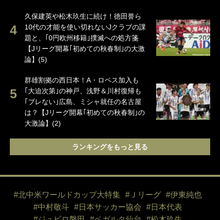
久保建英や松木玖生に続け！徳田誉ら
10代の才能を使い切れないJクラブの課
題と、｢0円欧州移籍｣撲滅への処方箋
【Jリーグ開幕｢初めての秋春制｣の大激
論】(5)
群雄割拠の西日本！A・ロペス加入も
｢大迫次第｣の神戸、浅野＆川村復帰も
｢ブレない｣広島、ミシャ就任の名古屋
は？【Jリーグ開幕｢初めての秋春制｣の
大激論】(2)
ランキングをもっと見る
#北中米ワールドカップ大特集
#Ｊリーグ
#伊東純也
#中村敬斗
#日本サッカー協会
#日本代表
#ジュビロ磐田
#ベガルタ仙台
#松木玖生