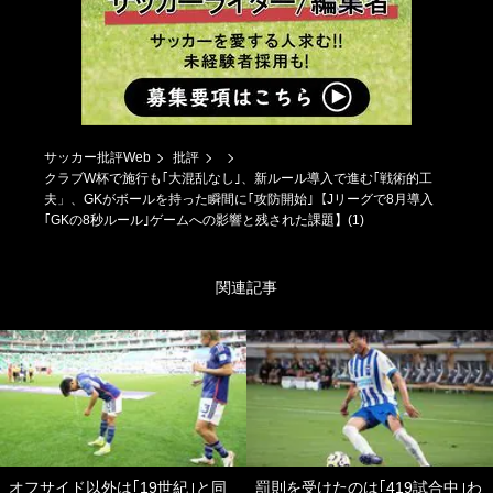
サッカー批評Web
批評
クラブW杯で施行も｢大混乱なし｣、新ルール導入で進む｢戦術的工
夫」、GKがボールを持った瞬間に｢攻防開始｣【Jリーグで8月導入
｢GKの8秒ルール｣ゲームへの影響と残された課題】(1)
関連記事
オフサイド以外は｢19世紀｣と同
罰則を受けたのは｢419試合中｣わ