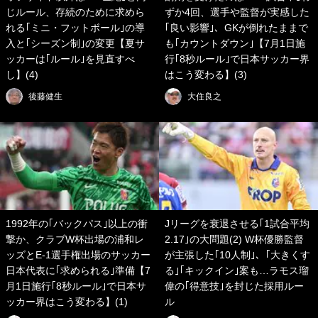
じルール、存続のために求めら
ずか4回、選手や監督が実感した
れる｢ミニ・フットボール｣の導
｢良い影響｣、GKが倒れたままで
入と｢シーズン制｣の変更【夏サ
も｢カウントダウン｣【7月1日施
ッカーは｢ルール｣を見直すべ
行｢8秒ルール｣で日本サッカー界
し】(4)
はこう変わる】(3)
後藤健生
大住良之
1992年の｢バックパス｣以上の衝
Jリーグを衰退させる｢1試合平均
撃か、クラブW杯出場の浦和レ
2.17｣の大問題(2) W杯優勝監督
ッズとE-1選手権出場のサッカー
が主張した｢10人制｣、｢大きくす
日本代表に｢求められる｣準備【7
る｣｢キックイン｣案も…ラモス瑠
月1日施行｢8秒ルール｣で日本サ
偉の｢得意技｣を封じた採用ルー
ッカー界はこう変わる】(1)
ル