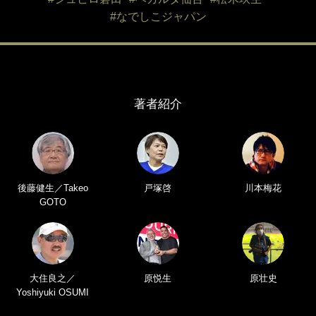
#なでしこジャパン
著者紹介
後藤健生／Takeo
戸塚啓
川本梅花
GOTO
大住良之／
原悦生
原壮史
Yoshiyuki OSUMI