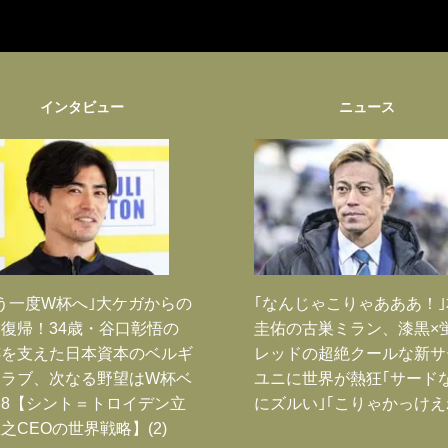
インタビュー
ニュース
う一度W杯へ｣大ケガからの
｢なんじゃこりゃあああ！
復帰！34歳・谷口彰悟の
圭佑の古巣ミラン、漆黒×
跡を支えた日本資本のベルギ
レッドの超絶クールな新サ
クラブ、次なる野望はW杯ベ
ユニに世界が熱狂｢サード
8【シント＝トロイデン立
にズルい｣｢こりゃかっけえ
之CEOの世界戦略】(2)