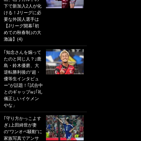
下で新加入2人が化
PKにイタリア代表
ける！Jリーグに必
GKも成す術なし！
要な外国人選手は
｢ノーチャンスすぎ
【Jリーグ開幕｢初
るわ｣｢綺世のPKの
めての秋春制｣の大
上手さは世界屈指
激論】(4)
かも｣
｢知念さんを煽って
｢また敬斗が魚に
たのと同じ人？｣鹿
笑｣菅原由勢がW杯
島・鈴木優磨、大
戦士の夏休み秘蔵
逆転勝利後の“超・
ショット公開！ 川
優等生インタビュ
口春奈と結婚のモ
ー”が話題！｢試合中
テ男も登場で｢写真
とのギャップw｣｢礼
全部楽しそう｣｢タ
儀正しいイケメン
ケの水中かわいす
やな」
ぎる」
｢守り方かっこよす
｢セカンドで決まり
ぎ｣上田綺世が妻
だな｣19歳の日本代
の“ワンオペ騒動”に
表MFが加入したス
家族写真でアンサ
ペイン名門、“地中