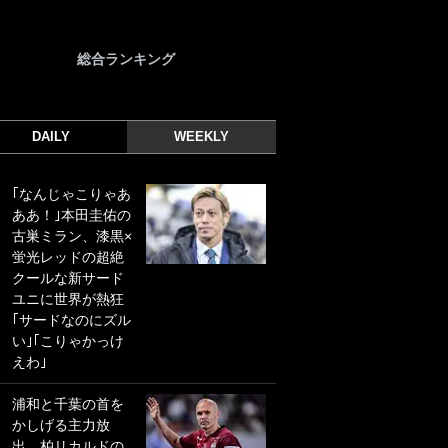
総合ランキング
DAILY
WEEKLY
｢なんじゃこりゃあ
｢光の速さじゃん｣
ああ！｣本田圭佑の
｢えっぐいミドル｣
古巣ミラン、漆黒×
ドイツ名門移籍の
蛍光レッドの超絶
日本代表23歳ボラ
クールな新サード
ンチ、移籍後初ゴ
ユニに世界が熱狂
ールに驚愕！｢見た
｢サードなのにズル
事ないシュートや｣
い｣｢こりゃかっけ
｢聡がどんどん遠く
えわ｣
なっていく」
浦和と千葉の首を
｢誰が止めれんねん
かしげる主力放
w｣フェイエ上田綺
出、柏リカルドの
世の“神コース”弾丸