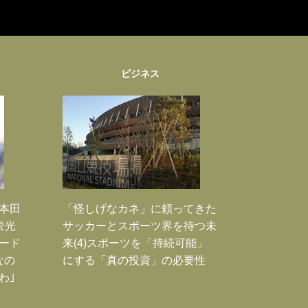
ビジネス
｣本田
「怪しげなカネ」に頼ってきた
蛍光
サッカーとスポーツ界を待つ未
ード
来(4)スポーツを「持続可能」
なの
にする「真の投資」の必要性
わ｣