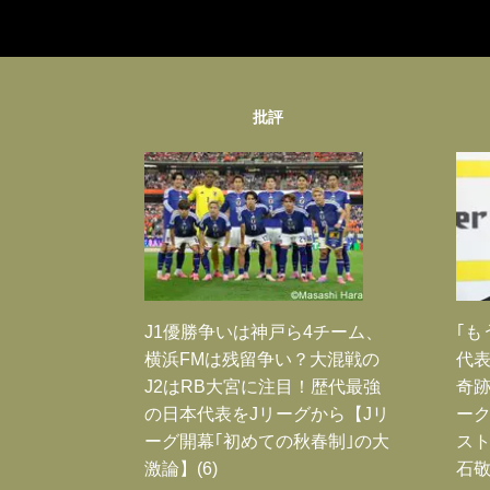
批評
J1優勝争いは神戸ら4チーム、
｢も
横浜FMは残留争い？大混戦の
代表
J2はRB大宮に注目！歴代最強
奇
の日本代表をJリーグから【Jリ
ー
ーグ開幕｢初めての秋春制｣の大
スト
激論】(6)
石敬