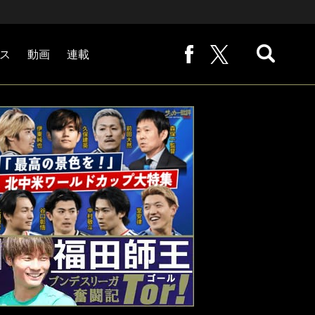
ス
動画
連載
熊崎敬の「路地から始まる処世術」
下田恒幸の「10倍面白くなるサッカー中継の見方」
サッカー批評PHOTOギャラリー「ピッチの焦点」
後藤健生の「蹴球放浪記」
原悦生PHOTOギャラリー「サッカー遠近」
「だれかに言いたくなる記録」
福田師王「ブンデスリーガ奮闘記 Tor!」
大住良之の「この世界のコーナーエリアから」