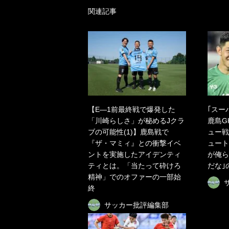
関連記事
【E―1前最終戦で爆発した
｢スー
「川崎らしさ」が秘めるJクラ
鹿島G
ブの可能性(1)】鹿島戦で
ュー戦
『ザ・マミィ』との衝撃イベ
ュート
ントを実施したアイデンティ
が俺ら
ティとは。「当たって砕けろ
だな｣
精神」でのオファーの一部始
終
サッカー批評編集部