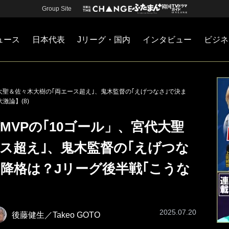
Group Site
ュース
日本代表
Jリーグ・国内
インタビュー
ビジネ
・国内
カー
ネジメント
Jリーグ・国内
戦術
注目選手
海外サッカー
監督
マネー
チームマネジメント
日本代表
代大聖＆佐々木大樹の｢両エース超え｣、鬼木監督の｢えげつなさ｣で決ま
激論】(8)
MVPの｢10ゴール」、宮代大聖
ス超え｣、鬼木監督の｢えげつな
降格は？Jリーグ後半戦｢こうな
2025.07.20
後藤健生／Takeo GOTO