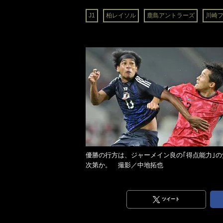
J1
柏レイソル
鹿島アントラーズ
川崎
優勝の行方は、ジャーメイン良の｢得点能力｣の
次第か。 撮影／中地拓也
ツイート