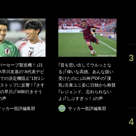
パーセーブ製造機！｣J1
｢昔を思い出してウルッとな
K早川友基の“A代表デビ
る｣｢偉いな高徳。あんな扱い
での決定機阻止”1対1シ
受けたのに｣J1神戸DFの｢漢
ストップに反響！｢さす
気｣古巣ユニ姿に日独から称賛
の早川｣｢W杯行きそう
｢レジェンド、忘れられない
の声
よ｣｢しぶすぎっ！｣の声
サッカー批評編集部
サッカー批評編集部