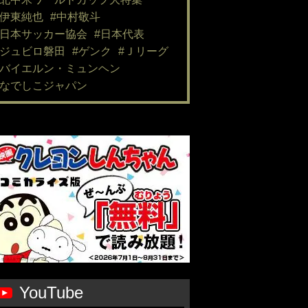
#伊東純也
#中村敬斗
#日本サッカー協会
#日本代表
#ジュビロ磐田
#ゲンク
#Ｊリーグ
#バイエルン・ミュンヘン
#なでしこジャパン
YouTube