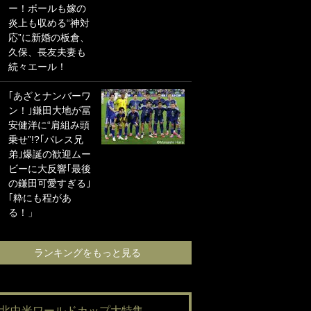
ー！ボールも嫁の
海の夕日”新アウェ
炎上も収める“神対
イユニに大反響｢か
応”に新婚の板倉、
っこよすぎ｣｢革新
久保、長友夫妻も
的｣｢ソソられる！｣
続々エール！
｢お土産最高すぎ
｢あざとナンバーワ
笑｣｢どうやって入
ン！｣鎌田大地が冨
手？｣ブライトン帰
安健洋に“肩組み頭
還の三笘薫、同僚
乗せ”!?｢パレス兄
に“ポケカ”をプレゼ
弟｣爆誕の歓迎ムー
ント！｢薫の笑顔見
ビーに大反響｢最後
れてよかった｣｢大
の鎌田可愛すぎる｣
喜びのリュテル可
｢粋にも程があ
愛すぎ｣
る！」
ランキングをも
ランキングをもっと見る
#北中米ワールドカップ大特集