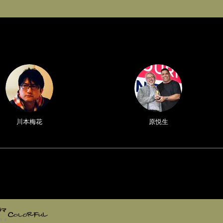
川本梅花
原悦生