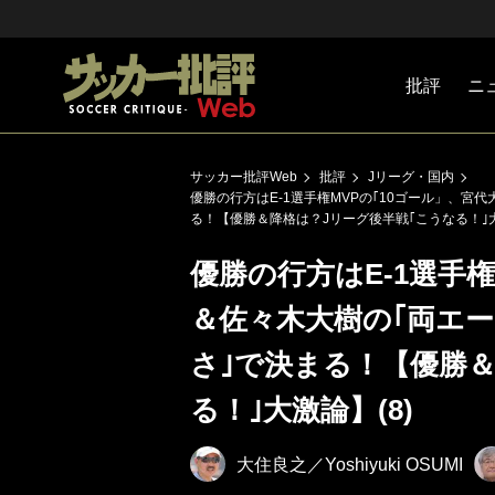
批評
ニ
Jリーグ
戦術
注目選手
海外サッ
監督
マネー
チームマ
日本代表
サッカー批評Web
批評
Jリーグ・国内
優勝の行方はE-1選手権MVPの｢10ゴール」、宮
る！【優勝＆降格は？Jリーグ後半戦｢こうなる！｣大
優勝の行方はE-1選手権
＆佐々木大樹の｢両エー
さ｣で決まる！【優勝＆
る！｣大激論】(8)
大住良之／Yoshiyuki OSUMI